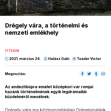
Drégely vára, a történelmi és
nemzeti emlékhely
ITTHON
2021. március 24.
Halász Gabi
Toader Victor
Megosztás:
Az andezitkúpra emelet középkori vár romjai
hazánk történelmének egyik legdrámaibb
küzdelméről mesélnek.
Drégely vára ma közigazgatásilag Drégelypalánk