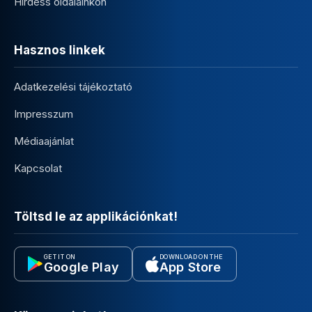
Hirdess oldalainkon
Hasznos linkek
Adatkezelési tájékoztató
Impresszum
Médiaajánlat
Kapcsolat
Töltsd le az applikációnkat!
GET IT ON
DOWNLOAD ON THE
Google Play
App Store