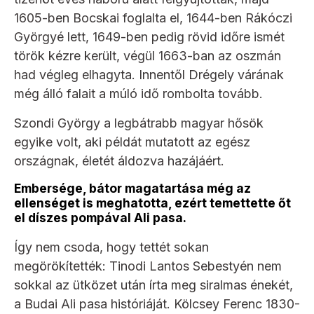
1605-ben Bocskai foglalta el, 1644-ben Rákóczi
Györgyé lett, 1649-ben pedig rövid időre ismét
török kézre került, végül 1663-ban az oszmán
had végleg elhagyta. Innentől Drégely várának
még álló falait a múló idő rombolta tovább.
Szondi György a legbátrabb magyar hősök
egyike volt, aki példát mutatott az egész
országnak, életét áldozva hazájáért.
Embersége, bátor magatartása még az
ellenséget is meghatotta, ezért temettette őt
el díszes pompával Ali pasa.
Így nem csoda, hogy tettét sokan
megörökítették: Tinodi Lantos Sebestyén nem
sokkal az ütközet után írta meg siralmas énekét,
a Budai Ali pasa históriáját. Kölcsey Ferenc 1830-