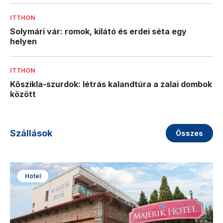
ITTHON
Solymári vár: romok, kilátó és erdei séta egy
helyen
ITTHON
Kőszikla-szurdok: létrás kalandtúra a zalai dombok
között
Szállások
Összes
Hotel