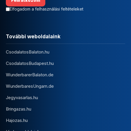
Elfogadom a felhasználási feltételeket
További weboldalaink
CsodalatosBalaton.hu
CsodalatosBudapest.hu
WunderbarerBalaton.de
WunderbaresUngarn.de
Jegyvasarlas.hu
Bringazas.hu
Hajozas.hu