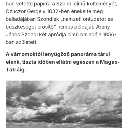
ban vetette papírra a Szondi című költeményét,
Czuczor Gergely 1832-ben énekelte meg
balladájában Szondiék „nemzeti öntudatot és
büszkeséget erősítő” nemes példáját. Arany
János Szondi két apródja című balladája 1856-
ban született.
A várromoktól lenyűgöző panoráma tárul
elénk, tiszta időben ellátni egészen a Magas-
Tátráig.