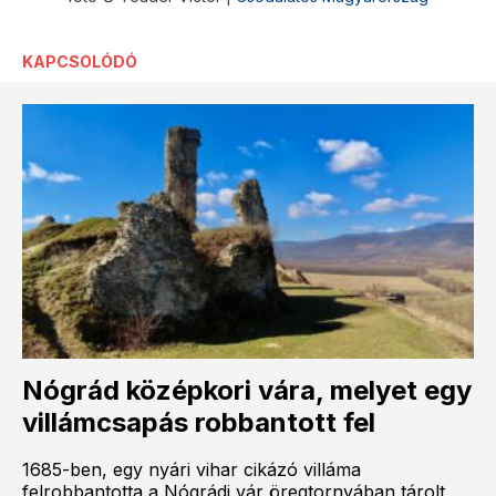
KAPCSOLÓDÓ
Nógrád középkori vára, melyet egy
villámcsapás robbantott fel
1685-ben, egy nyári vihar cikázó villáma
felrobbantotta a Nógrádi vár öregtornyában tárolt