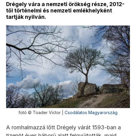
Drégely vára a nemzeti örökség része, 2012-
től történelmi és nemzeti emlékhelyként
tartják nyilván.
fotó © Toader Victor |
Csodálatos Magyarország
A romhalmazzá lőtt Drégely várát 1593-ban a
tizenöt éves háború alatt felgyújtották, majd