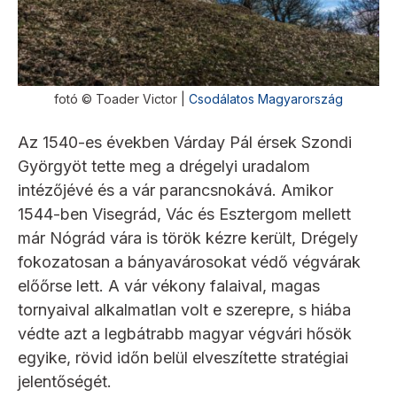
fotó © Toader Victor |
Csodálatos Magyarország
Az 1540-es években Várday Pál érsek Szondi
Györgyöt tette meg a drégelyi uradalom
intézőjévé és a vár parancsnokává. Amikor
1544-ben Visegrád, Vác és Esztergom mellett
már Nógrád vára is török kézre került, Drégely
fokozatosan a bányavárosokat védő végvárak
előőrse lett. A vár vékony falaival, magas
tornyaival alkalmatlan volt e szerepre, s hiába
védte azt a legbátrabb magyar végvári hősök
egyike, rövid időn belül elveszítette stratégiai
jelentőségét.