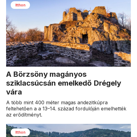
Itthon
A Börzsöny magányos
sziklacsúcsán emelkedő Drégely
vára
A több mint 400 méter magas andezitkúpra
feltehetően a a 13–14. század fordulóján emelhették
az erődítményt.
Itthon