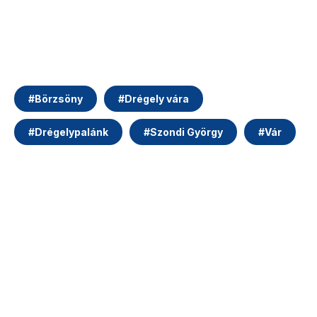
#
Börzsöny
#
Drégely vára
#
Drégelypalánk
#
Szondi György
#
Vár