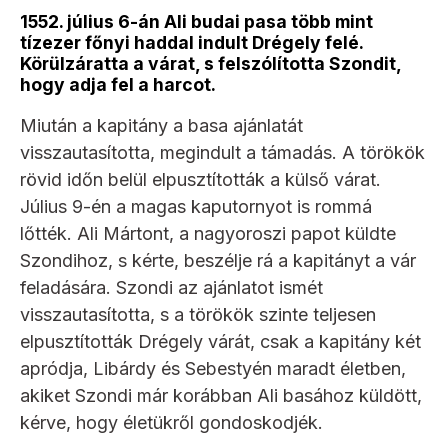
1552. július 6-án Ali budai pasa több mint
tízezer főnyi haddal indult Drégely felé.
Körülzáratta a várat, s felszólította Szondit,
hogy adja fel a harcot.
Miután a kapitány a basa ajánlatát
visszautasította, megindult a támadás. A törökök
rövid időn belül elpusztították a külső várat.
Július 9-én a magas kaputornyot is rommá
lőtték. Ali Mártont, a nagyoroszi papot küldte
Szondihoz, s kérte, beszélje rá a kapitányt a vár
feladására. Szondi az ajánlatot ismét
visszautasította, s a törökök szinte teljesen
elpusztították Drégely várát, csak a kapitány két
apródja, Libárdy és Sebestyén maradt életben,
akiket Szondi már korábban Ali basához küldött,
kérve, hogy életükről gondoskodjék.