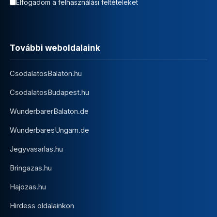
Elfogadom a felhasználási feltételeket
További weboldalaink
CsodalatosBalaton.hu
CsodalatosBudapest.hu
WunderbarerBalaton.de
WunderbaresUngarn.de
Jegyvasarlas.hu
Bringazas.hu
Hajozas.hu
Hirdess oldalainkon