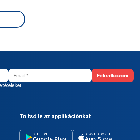
eltételeket
Töltsd le az applikációnkat!
GET IT ON
DOWNLOAD ON THE
Google Play
App Store