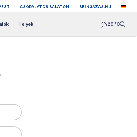
PEST
CSODÁLATOS BALATON
BRINGAZAS.HU
alók
Helyek
28 °
C
!