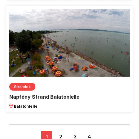
Strandok
Napfény Strand Balatonlelle
Balatonlelle
1
2
3
4