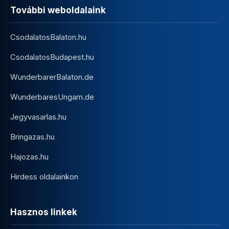
További weboldalaink
CsodalatosBalaton.hu
CsodalatosBudapest.hu
WunderbarerBalaton.de
WunderbaresUngarn.de
Jegyvasarlas.hu
Bringazas.hu
Hajozas.hu
Hirdess oldalainkon
Hasznos linkek