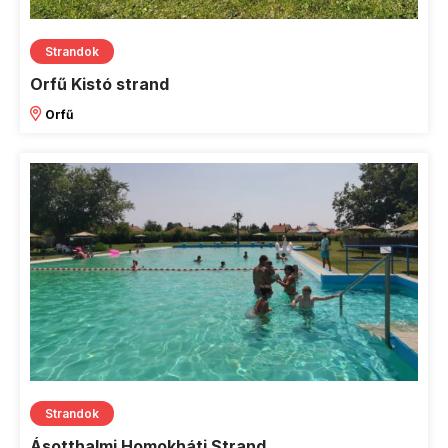
Strandok
Orfű Kistó strand
Orfű
Strandok
Ásotthalmi Homokháti Strand