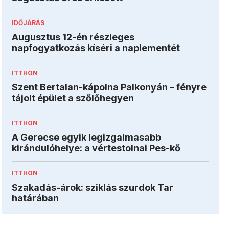
IDŐJÁRÁS
Augusztus 12-én részleges
napfogyatkozás kíséri a naplementét
ITTHON
Szent Bertalan-kápolna Palkonyán – fényre
tájolt épület a szőlőhegyen
ITTHON
A Gerecse egyik legizgalmasabb
kirándulóhelye: a vértestolnai Pes-kő
ITTHON
Szakadás-árok: sziklás szurdok Tar
határában