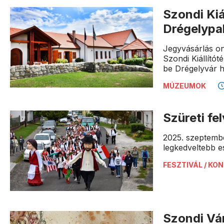
Szondi Kiá
Drégelypa
Jegyvásárlás onl
Szondi Kiállítót
be Drégelyvár h
MÚZEUMOK
Szüreti fe
2025. szeptemb
legkedveltebb e
FESZTIVÁL / KO
Szondi Vá