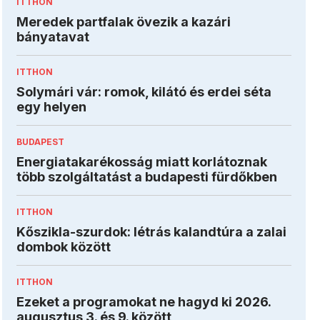
ITTHON
Meredek partfalak övezik a kazári
bányatavat
ITTHON
Solymári vár: romok, kilátó és erdei séta
egy helyen
BUDAPEST
Energiatakarékosság miatt korlátoznak
több szolgáltatást a budapesti fürdőkben
ITTHON
Kőszikla-szurdok: létrás kalandtúra a zalai
dombok között
ITTHON
Ezeket a programokat ne hagyd ki 2026.
augusztus 3. és 9. között