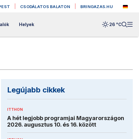
PEST
CSODÁLATOS BALATON
BRINGAZAS.HU
alók
Helyek
26 °
C
Legújabb cikkek
ITTHON
A hét legjobb programjai Magyarországon
2026. augusztus 10. és 16. között