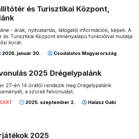
llítótér és Turisztikai Központ,
lánk
ine - árak, nyitvatartás, látogatói információk, képek. A
ér és Turisztikai Központ élményalapú funkcióival mutatja
ősi korát.
2026. január 30.
Csodálatos Magyarország
lvonulás 2025 Drégelypalánk
er 27-én 14 órától rendezik meg Drégelypalánk
seményét, a szüreti felvonulást.
2025. szeptember 2.
Halász Gabi
NCERT
rjátékok 2025