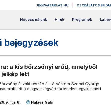
JEGYVASARLAS.HU
CSODÁLATOS BUDA
Hirdess nálunk
Hírek
Programok
Látniv
ű bejegyzések
ra: a kis börzsönyi erőd, amelyből
jelkép lett
Börzsöny északi részén áll. A várrom Szondi György
ása miatt lett a magyar végvári történelem egyik ismert
6. július 8.
Halász Gabi