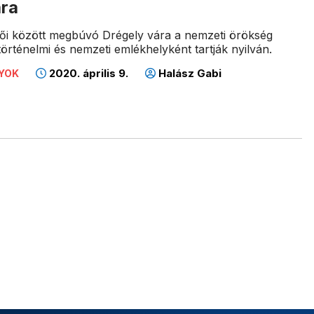
ára
ői között megbúvó Drégely vára a nemzeti örökség
történelmi és nemzeti emlékhelyként tartják nyilván.
2020. április 9.
Halász Gabi
LYOK