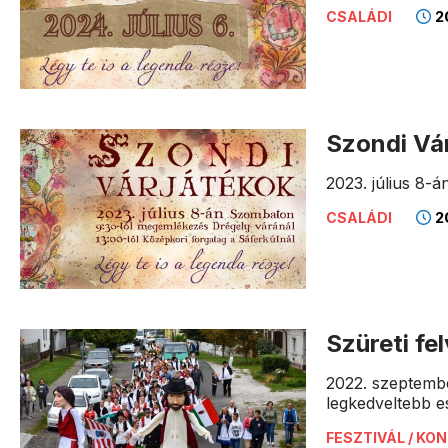
20
CSALÁDI
Szondi Vá
2023. július 8-
20
CSALÁDI
Szüreti fe
2022. szeptemb
legkedveltebb e
FESZTIVÁL / KO