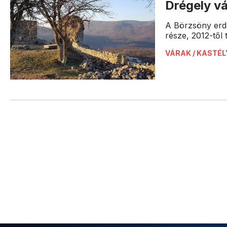
Drégely v
A Börzsöny erd
része, 2012-től 
VÁRAK / KASTÉ