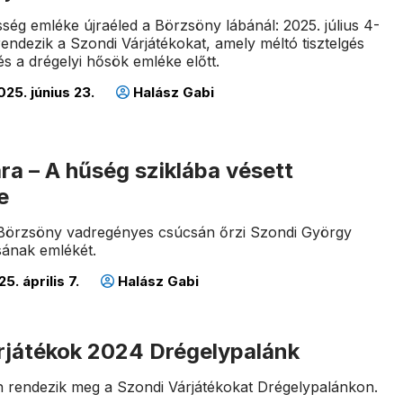
sség emléke újraéled a Börzsöny lábánál: 2025. július 4-
endezik a Szondi Várjátékokat, amely méltó tisztelgés
s a drégelyi hősök emléke előtt.
25. június 23.
Halász Gabi
ra – A hűség sziklába vésett
e
 Börzsöny vadregényes csúcsán őrzi Szondi György
ásának emlékét.
5. április 7.
Halász Gabi
rjátékok 2024 Drégelypalánk
án rendezik meg a Szondi Várjátékokat Drégelypalánkon.