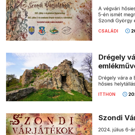
A végvári hősie
5-én ismét megr
Szondi György é
20
CSALÁDI
Drégely vá
emlékműv
Drégely vára a
hősies helytáll
202
ITTHON
Szondi Vá
2024. július 6-