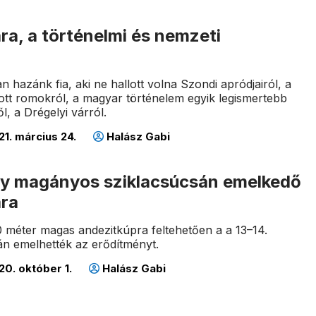
ra, a történelmi és nemzeti
n hazánk fia, aki ne hallott volna Szondi apródjairól, a
ott romokról, a magyar történelem egyik legismertebb
, a Drégelyi várról.
1. március 24.
Halász Gabi
y magányos sziklacsúcsán emelkedő
ára
 méter magas andezitkúpra feltehetően a a 13–14.
án emelhették az erődítményt.
0. október 1.
Halász Gabi