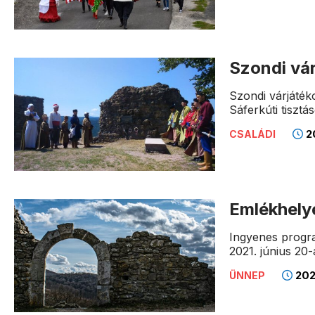
Szondi vá
Szondi várjáték
Sáferkúti tisztá
20
CSALÁDI
Emlékhely
Ingyenes progr
2021. június 20-
2021
ÜNNEP