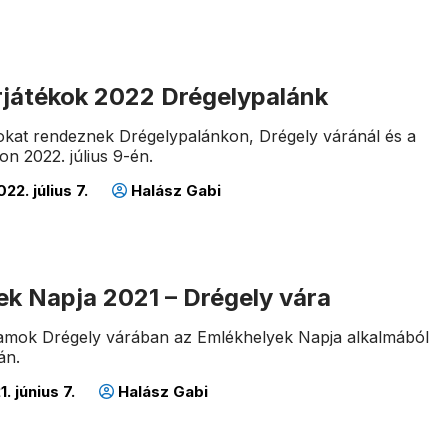
rjátékok 2022 Drégelypalánk
okat rendeznek Drégelypalánkon, Drégely váránál és a
son 2022. július 9-én.
22. július 7.
Halász Gabi
ek Napja 2021 – Drégely vára
amok Drégely várában az Emlékhelyek Napja alkalmából
án.
. június 7.
Halász Gabi