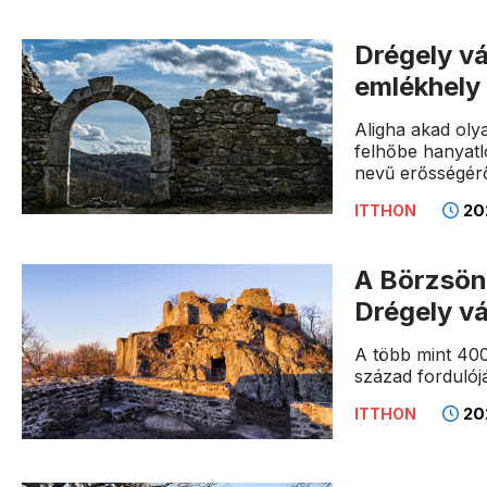
Drégely vá
emlékhely
Aligha akad olya
felhőbe hanyatl
nevű erősségéről
202
ITTHON
A Börzsön
Drégely v
A több mint 400
század fordulój
202
ITTHON