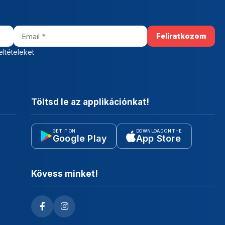
eltételeket
Töltsd le az applikációnkat!
GET IT ON
DOWNLOAD ON THE
Google Play
App Store
Kövess minket!