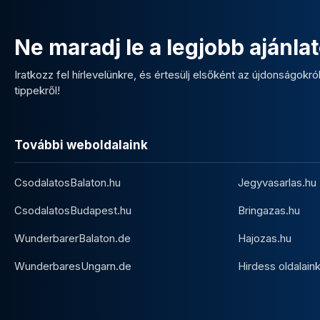
Ne maradj le a legjobb ajánlat
Iratkozz fel hírlevelünkre, és értesülj elsőként az újdonságokról,
tippekről!
További weboldalaink
CsodalatosBalaton.hu
Jegyvasarlas.hu
CsodalatosBudapest.hu
Bringazas.hu
WunderbarerBalaton.de
Hajozas.hu
WunderbaresUngarn.de
Hirdess oldalain