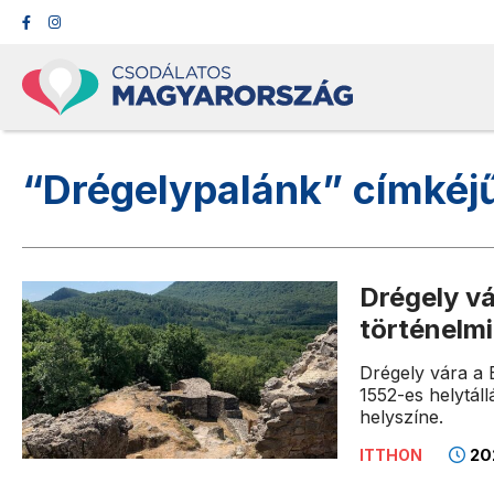
“Drégelypalánk” címkéj
Drégely vá
történelmi 
Drégely vára a 
1552-es helytáll
helyszíne.
202
ITTHON