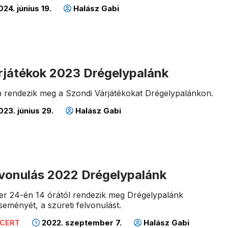
24. június 19.
Halász Gabi
rjátékok 2023 Drégelypalánk
án rendezik meg a Szondi Várjátékokat Drégelypalánkon.
23. június 29.
Halász Gabi
lvonulás 2022 Drégelypalánk
er 24-én 14 órától rendezik meg Drégelypalánk
seményét, a szüreti felvonulást.
2022. szeptember 7.
Halász Gabi
NCERT