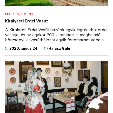
SPORT & ÉLMÉNY
Királyréti Erdei Vasút
A Királyréti Erdei Vasút hazánk egyik legrégebbi erdei
vasútja, és az egykor 200 kilométert is meghaladó
börzsönyi kisvasúthálózat egyik fennmaradt vonala.
2026. június 24.
Halász Gabi