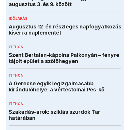
augusztus 3. és 9. között
IDŐJÁRÁS
Augusztus 12-én részleges napfogyatkozás
kíséri a naplementét
ITTHON
Szent Bertalan-kápolna Palkonyán – fényre
tájolt épület a szőlőhegyen
ITTHON
A Gerecse egyik legizgalmasabb
kirándulóhelye: a vértestolnai Pes-kő
ITTHON
Szakadás-árok: sziklás szurdok Tar
határában