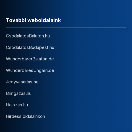
További weboldalaink
CsodalatosBalaton.hu
CsodalatosBudapest.hu
WunderbarerBalaton.de
WunderbaresUngarn.de
Jegyvasarlas.hu
Bringazas.hu
Hajozas.hu
Hirdess oldalainkon