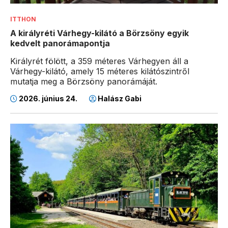
ITTHON
A királyréti Várhegy-kilátó a Börzsöny egyik
kedvelt panorámapontja
Királyrét fölött, a 359 méteres Várhegyen áll a
Várhegy-kilátó, amely 15 méteres kilátószintről
mutatja meg a Börzsöny panorámáját.
2026. június 24.
Halász Gabi