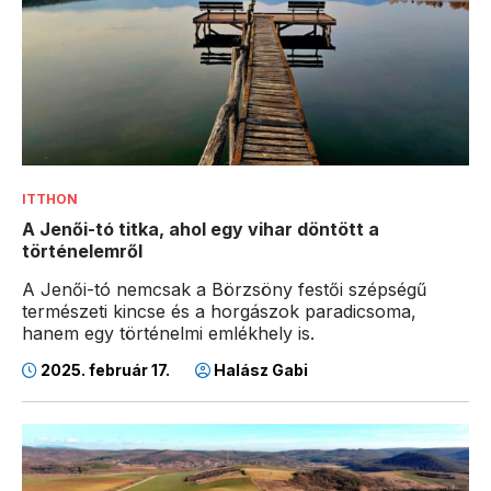
ITTHON
A Jenői-tó titka, ahol egy vihar döntött a
történelemről
A Jenői-tó nemcsak a Börzsöny festői szépségű
természeti kincse és a horgászok paradicsoma,
hanem egy történelmi emlékhely is.
2025. február 17.
Halász Gabi