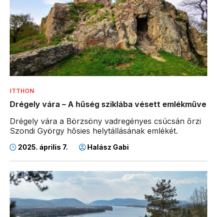
ITTHON
Drégely vára – A hűség sziklába vésett emlékműve
Drégely vára a Börzsöny vadregényes csúcsán őrzi
Szondi György hősies helytállásának emlékét.
2025. április 7.
Halász Gabi