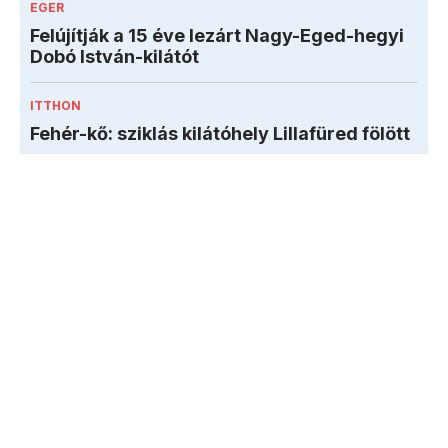
EGER
Felújítják a 15 éve lezárt Nagy-Eged-hegyi
Dobó István-kilátót
ITTHON
Fehér-kő: sziklás kilátóhely Lillafüred fölött