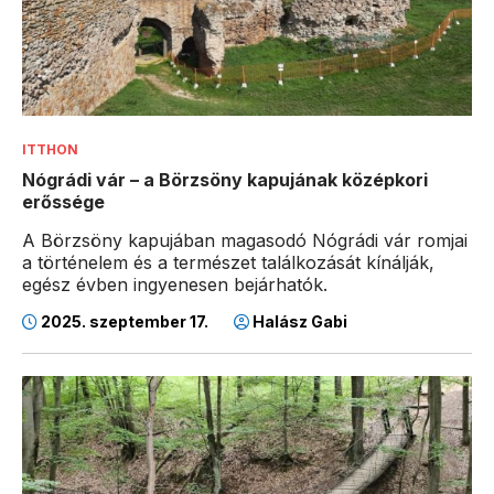
ITTHON
Nógrádi vár – a Börzsöny kapujának középkori
erőssége
A Börzsöny kapujában magasodó Nógrádi vár romjai
a történelem és a természet találkozását kínálják,
egész évben ingyenesen bejárhatók.
2025. szeptember 17.
Halász Gabi