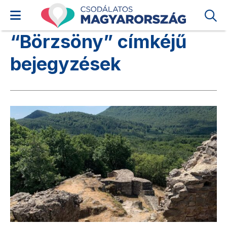
“Börzsöny” címkéjű
bejegyzések