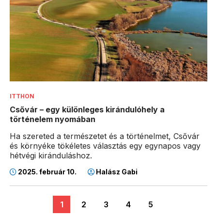
ITTHON
Csővár – egy különleges kirándulóhely a
történelem nyomában
Ha szereted a természetet és a történelmet, Csővár
és környéke tökéletes választás egy egynapos vagy
hétvégi kiránduláshoz.
2025. február 10.
Halász Gabi
1
2
3
4
5