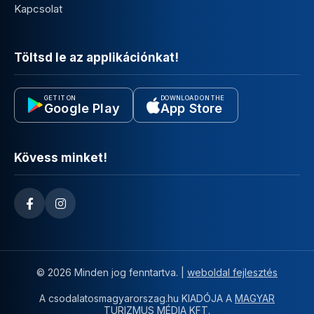
Kapcsolat
Töltsd le az applikációnkat!
GET IT ON
DOWNLOAD ON THE
Google Play
App Store
Kövess minket!
© 2026 Minden jog fenntartva. |
weboldal fejlesztés
A csodalatosmagyarorszag.hu KIADÓJA A
MAGYAR
TURIZMUS MÉDIA KFT.