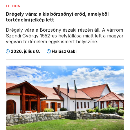
ITTHON
Drégely vára: a kis börzsönyi erőd, amelyből
történelmi jelkép lett
Drégely vára a Börzsöny északi részén áll. A várrom
Szondi György 1552-es helytállása miatt lett a magyar
végvári történelem egyik ismert helyszíne.
2026. július 8.
Halász Gabi