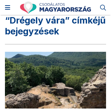
“Drégely vára” címkéjű
bejegyzések