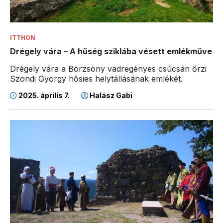
ITTHON
Drégely vára – A hűség sziklába vésett emlékműve
Drégely vára a Börzsöny vadregényes csúcsán őrzi
Szondi György hősies helytállásának emlékét.
2025. április 7.
Halász Gabi