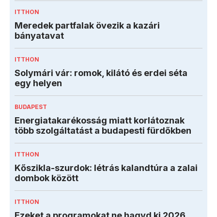
ITTHON
Meredek partfalak övezik a kazári
bányatavat
ITTHON
Solymári vár: romok, kilátó és erdei séta
egy helyen
BUDAPEST
Energiatakarékosság miatt korlátoznak
több szolgáltatást a budapesti fürdőkben
ITTHON
Kőszikla-szurdok: létrás kalandtúra a zalai
dombok között
ITTHON
Ezeket a programokat ne hagyd ki 2026.