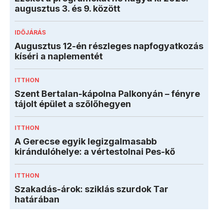
augusztus 3. és 9. között
IDŐJÁRÁS
Augusztus 12-én részleges napfogyatkozás
kíséri a naplementét
ITTHON
Szent Bertalan-kápolna Palkonyán – fényre
tájolt épület a szőlőhegyen
ITTHON
A Gerecse egyik legizgalmasabb
kirándulóhelye: a vértestolnai Pes-kő
ITTHON
Szakadás-árok: sziklás szurdok Tar
határában