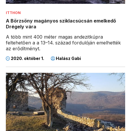
ITTHON
A Börzsöny magányos sziklacsúcsán emelkedő
Drégely vára
A több mint 400 méter magas andezitkúpra
feltehetően a a 13–14. század fordulóján emelhették
az erődítményt.
2020. október 1.
Halász Gabi