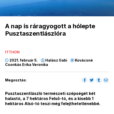
A nap is ráragyogott a hólepte
Pusztaszentlászlóra
ITTHON
2021. február 5.
Halász Gabi
Kovácsné
Csonkás Erika Veronika
Megosztás:
Pusztaszentlászló természeti szépségét két
halastó, a 7 hektáros Felső-tó, és a kisebb 1
hektáros Alsó-tó teszi még felejthetetlenebbé.