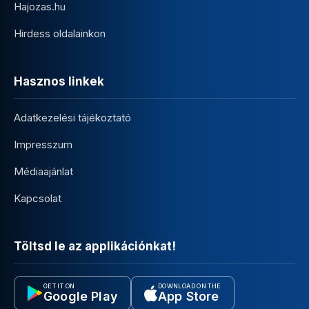
Hajozas.hu
Hirdess oldalainkon
Hasznos linkek
Adatkezelési tájékoztató
Impresszum
Médiaajánlat
Kapcsolat
Töltsd le az applikációnkat!
GET IT ON
DOWNLOAD ON THE
Google Play
App Store