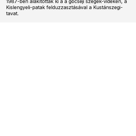
1987-ben alakították ki a a göcseji szegek-vidékén, a
Kislengyeli-patak felduzzasztásával a Kustánszegi-
tavat.