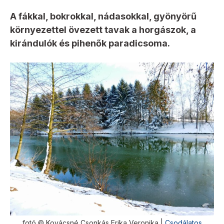
A fákkal, bokrokkal, nádasokkal, gyönyörű
környezettel övezett tavak a horgászok, a
kirándulók és pihenők paradicsoma.
fotó © Kovácsné Csonkás Erika Veronika |
Csodálatos