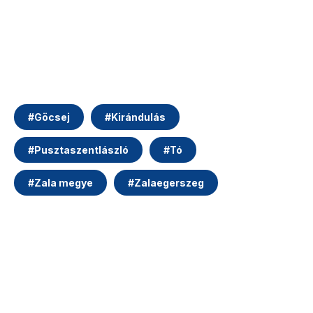
#
Göcsej
#
Kirándulás
#
Pusztaszentlászló
#
Tó
#
Zala megye
#
Zalaegerszeg