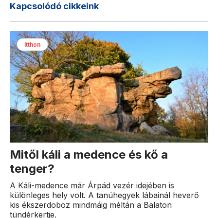
Kapcsolódó cikkeink
Itthon
Mitől káli a medence és kő a
tenger?
A Káli-medence már Árpád vezér idejében is
különleges hely volt. A tanúhegyek lábainál heverő
kis ékszerdoboz mindmáig méltán a Balaton
tündérkertje.