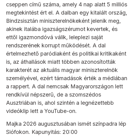
cseppen című száma, amely 4 nap alatt 5 milliós
megtekintést ért el. A dalban egy kitalált ország,
Bindzsisztán miniszterelnökeként jelenik meg,
akinek italába igazságszérumot kevertek, és
ettől igazmondóvá válik, leleplezi saját
rendszerének korrupt működését. A dal
értelmezhető paródiaként és politikai kritikaként
is, az áthallások miatt többen azonosították
karakterét az aktuális magyar miniszterelnök
személyével, ezért támadások érték a médiában
a rappert. A dal nemcsak Magyarországon lett
rendkívül népszerű, de a szomszédos
Ausztriában is, ahol szintén a legnézettebb
videóklip lett a YouTube-on.
Majka 2026 augusztusában ismét színpadra lép
Siófokon. Kapunyitás: 20:00