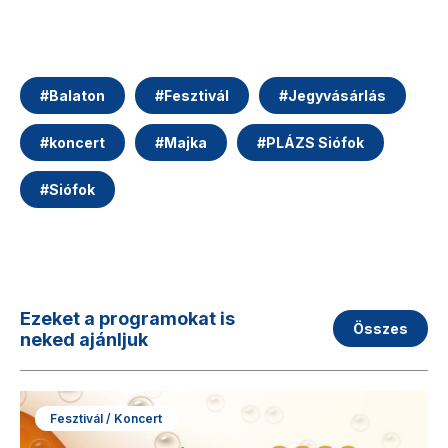
#
Balaton
#
Fesztivál
#
Jegyvásárlás
#
koncert
#
Majka
#
PLÁZS Siófok
#
Siófok
Ezeket a programokat is
Összes
neked ajánljuk
Fesztivál / Koncert