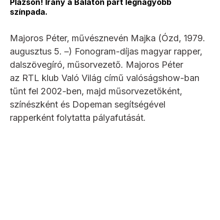
Plázson! Irány a Balaton part legnagyobb
színpada.
Majoros Péter, művésznevén Majka (Ózd, 1979.
augusztus 5. –) Fonogram-díjas magyar rapper,
dalszövegíró, műsorvezető. Majoros Péter
az RTL klub Való Világ című valóságshow-ban
tűnt fel 2002-ben, majd műsorvezetőként,
színészként és Dopeman segítségével
rapperként folytatta pályafutását.