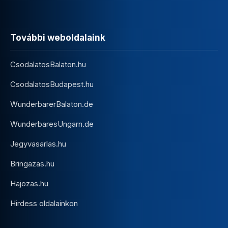
További weboldalaink
CsodalatosBalaton.hu
CsodalatosBudapest.hu
WunderbarerBalaton.de
WunderbaresUngarn.de
Jegyvasarlas.hu
Bringazas.hu
Hajozas.hu
Hirdess oldalainkon