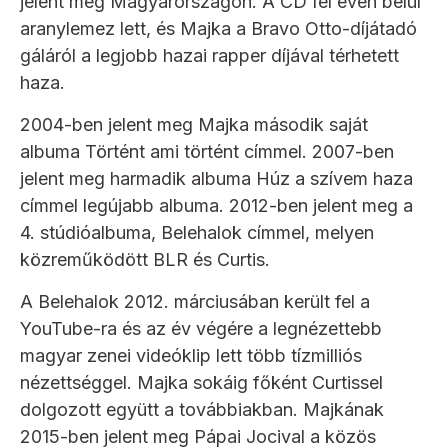
jelent meg Magyarországon. A CD fél éven belül
aranylemez lett, és Majka a Bravo Otto-díjátadó
gáláról a legjobb hazai rapper díjával térhetett
haza.
2004-ben jelent meg Majka második saját
albuma Történt ami történt címmel. 2007-ben
jelent meg harmadik albuma Húz a szívem haza
címmel legújabb albuma. 2012-ben jelent meg a
4. stúdióalbuma, Belehalok címmel, melyen
közreműködött BLR és Curtis.
A Belehalok 2012. márciusában került fel a
YouTube-ra és az év végére a legnézettebb
magyar zenei videóklip lett több tízmilliós
nézettséggel. Majka sokáig főként Curtissel
dolgozott együtt a továbbiakban. Majkának
2015-ben jelent meg Pápai Jocival a közös