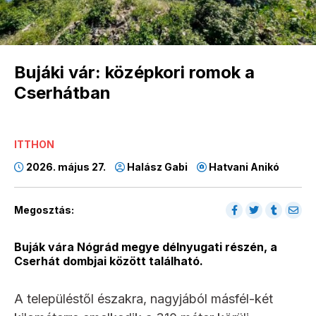
Bujáki vár: középkori romok a
Cserhátban
ITTHON
2026. május 27.
Halász Gabi
Hatvani Anikó
Megosztás:
Buják vára Nógrád megye délnyugati részén, a
Cserhát dombjai között található.
A településtől északra, nagyjából másfél-két