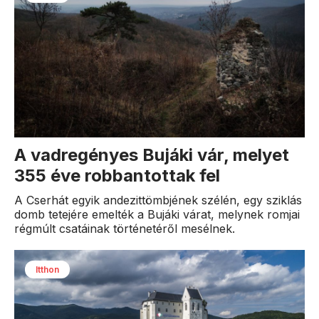
A vadregényes Bujáki vár, melyet
355 éve robbantottak fel
A Cserhát egyik andezittömbjének szélén, egy sziklás
domb tetejére emelték a Bujáki várat, melynek romjai
régmúlt csatáinak történetéről mesélnek.
Itthon