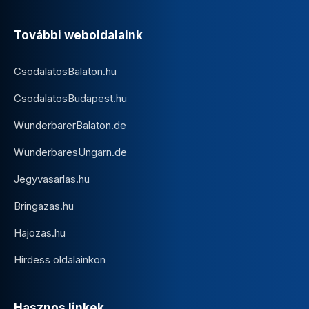
További weboldalaink
CsodalatosBalaton.hu
CsodalatosBudapest.hu
WunderbarerBalaton.de
WunderbaresUngarn.de
Jegyvasarlas.hu
Bringazas.hu
Hajozas.hu
Hirdess oldalainkon
Hasznos linkek