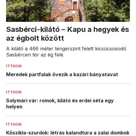
Sasbérci-kilátó – Kapu a hegyek és
az égbolt között
A kilátó a 466 méter tengerszint felett kicsúcsosodó
Sasbércen tör az ég felé.
ITTHON
Meredek partfalak övezik a kazári bányatavat
ITTHON
Solymári vár: romok, kilátó és erdei séta egy
helyen
ITTHON
Kőszikla-szurdok: létrás kalandtúra a zalai dombok