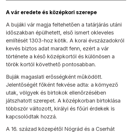
A vár eredete és középkori szerepe
A bujáki vár magja feltehetően a tatárjárás utáni
időszakban épülhetett, első ismert okleveles
említését 1303-hoz kötik. A korai évszázadokról
kevés biztos adat maradt fenn, ezért a vár
története a késő középkortól és különösen a
török kortól követhető pontosabban.
Buják magaslati erősségként működött.
Jelentőségét főként fekvése adta: a környező
utak, völgyek és birtokok ellenőrzésében
játszhatott szerepet. A középkorban birtoklása
többször változott, királyi és főúri érdekek is
kapcsolódtak hozzá.
A 16. század közepétől Nógrád és a Cserhát