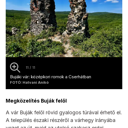
11 / 11
Bujáki vár: középkori romok a Cserhátban
FOTÓ: Hatvani Anikó
Megközelítés Buják felől
A vár Buják felől rövid gyalogos túrával érhető el.
A település északi részéről a várhegy irányába
vezet az út, majd az utolsó szakasz erdei