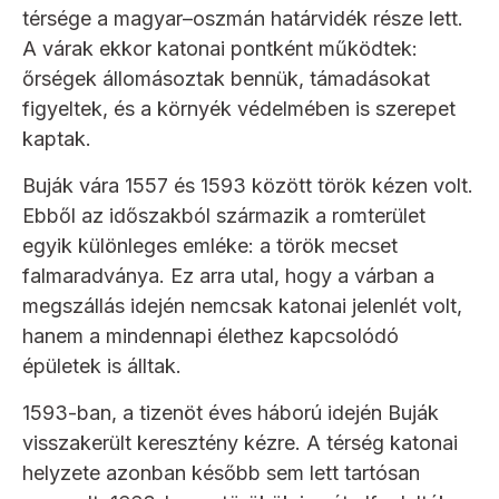
térsége a magyar–oszmán határvidék része lett.
A várak ekkor katonai pontként működtek:
őrségek állomásoztak bennük, támadásokat
figyeltek, és a környék védelmében is szerepet
kaptak.
Buják vára 1557 és 1593 között török kézen volt.
Ebből az időszakból származik a romterület
egyik különleges emléke: a török mecset
falmaradványa. Ez arra utal, hogy a várban a
megszállás idején nemcsak katonai jelenlét volt,
hanem a mindennapi élethez kapcsolódó
épületek is álltak.
1593-ban, a tizenöt éves háború idején Buják
visszakerült keresztény kézre. A térség katonai
helyzete azonban később sem lett tartósan