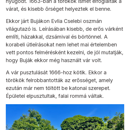
nyugodt. 1663-ban a törökök ismét elfoglalták a
várat, és kisebb őrséget helyeztek el benne.
Ekkor járt Bujákon Evlia Cselebi oszmán
világutazó is. Leírásában kisebb, de erős várként
említi, házakkal, dzsámival és börtönnel. A
korabeli útleírásokat nem lehet mai értelemben
vett pontos felmérésként kezelni, de jól mutatják,
hogy Buják ekkor még használt vár volt.
A vár pusztulását 1666-hoz kötik. Ekkor a
törökök felrobbantották az erősséget, amely
ezután már nem töltött be katonai szerepet.
Épületei elpusztultak, falai rommá váltak.