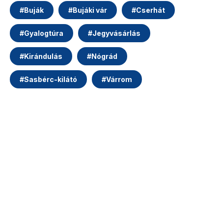
#
Buják
#
Bujáki vár
#
Cserhát
#
Gyalogtúra
#
Jegyvásárlás
#
Kirándulás
#
Nógrád
#
Sasbérc-kilátó
#
Várrom