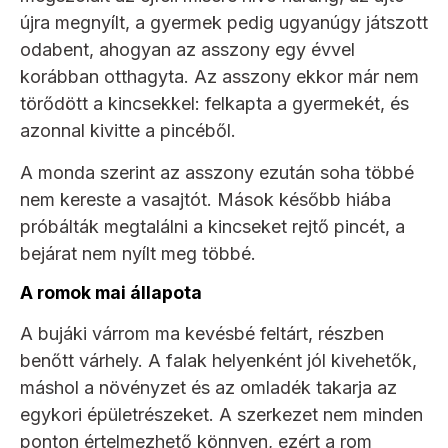
újra megnyílt, a gyermek pedig ugyanúgy játszott
odabent, ahogyan az asszony egy évvel
korábban otthagyta. Az asszony ekkor már nem
törődött a kincsekkel: felkapta a gyermekét, és
azonnal kivitte a pincéből.
A monda szerint az asszony ezután soha többé
nem kereste a vasajtót. Mások később hiába
próbálták megtalálni a kincseket rejtő pincét, a
bejárat nem nyílt meg többé.
A romok mai állapota
A bujáki várrom ma kevésbé feltárt, részben
benőtt várhely. A falak helyenként jól kivehetők,
máshol a növényzet és az omladék takarja az
egykori épületrészeket. A szerkezet nem minden
ponton értelmezhető könnyen, ezért a rom