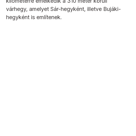
kilométerre emelkedik a 310 méter körüli
várhegy, amelyet Sár-hegyként, illetve Bujáki-
hegyként is említenek.