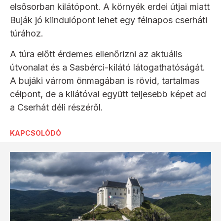
elsősorban kilátópont. A környék erdei útjai miatt
Buják jó kiindulópont lehet egy félnapos cserháti
túrához.
A túra előtt érdemes ellenőrizni az aktuális
útvonalat és a Sasbérci-kilátó látogathatóságát.
A bujáki várrom önmagában is rövid, tartalmas
célpont, de a kilátóval együtt teljesebb képet ad
a Cserhát déli részéről.
KAPCSOLÓDÓ