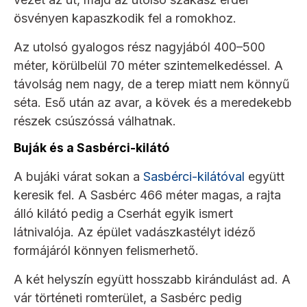
ösvényen kapaszkodik fel a romokhoz.
Az utolsó gyalogos rész nagyjából 400–500
méter, körülbelül 70 méter szintemelkedéssel. A
távolság nem nagy, de a terep miatt nem könnyű
séta. Eső után az avar, a kövek és a meredekebb
részek csúszóssá válhatnak.
Buják és a Sasbérci-kilátó
A bujáki várat sokan a
Sasbérci-kilátóval
együtt
keresik fel. A Sasbérc 466 méter magas, a rajta
álló kilátó pedig a Cserhát egyik ismert
látnivalója. Az épület vadászkastélyt idéző
formájáról könnyen felismerhető.
A két helyszín együtt hosszabb kirándulást ad. A
vár történeti romterület, a Sasbérc pedig