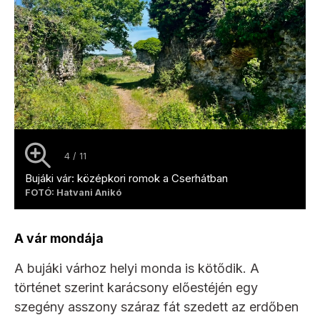
4 / 11
Bujáki vár: középkori romok a Cserhátban
FOTÓ: Hatvani Anikó
A vár mondája
A bujáki várhoz helyi monda is kötődik. A
történet szerint karácsony előestéjén egy
szegény asszony száraz fát szedett az erdőben