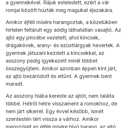
a gyermekével. Rájuk esteledett, ezért a vár
romjai között húzták meg magukat éjszakára.
Amikor éjféli misére harangoztak, a közelükben
hirtelen feltárult egy addig láthatatlan vasajtó. Az
ajtó egy pincébe vezetett, ahol kincsek,
drágakövek, arany- és ezüsttárgyak hevertek. A
gyermek játszani kezdett a kincsekkel, az
asszony pedig igyekezett minél többet
összegyűjteni. Amikor azonban éppen kint járt,
az ajtó bezáródott és eltűnt. A gyermek bent
maradt.
Az asszony hiába kereste az ajtót, nem találta
többé. Hétről hétre visszament a romokhoz, de
nem járt sikerrel. Egy évvel később, ismét
szentestén tért vissza a várhoz. Amikor
megszólalt az éjféli misére hívó harang, az ajtó