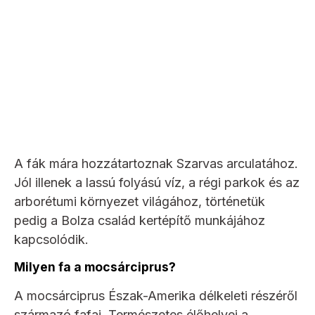
A fák mára hozzátartoznak Szarvas arculatához.
Jól illenek a lassú folyású víz, a régi parkok és az
arborétumi környezet világához, történetük
pedig a Bolza család kertépítő munkájához
kapcsolódik.
Milyen fa a mocsárciprus?
A mocsárciprus Észak-Amerika délkeleti részéről
származó fafaj. Természetes élőhelyei a