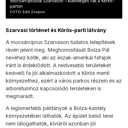
Mocsárciprusok Szarvason – különleges fák a Körös-
parton
FOTÓ: Edit Zsupos
Szarvasi történet és Körös-parti látvány
A mocsárciprus Szarvason tudatos telepítések
révén jelent meg. Meghonosítását Bolza Pál
nevéhez kötik, aki az észak-amerikai fafajok
iránt is érdeklődött. A nedvesebb területeket
kedvelő fa jól alkalmazkodott a Körös menti
környezethez, ezért a város parkos részein és az
arborétumhoz kapcsolódó területeken is
megmaradt.
A legismertebb példányok a Bolza-kastély
környezetében láthatók. Az épület belső terei
nem látogathatók, kívülről azonban jól