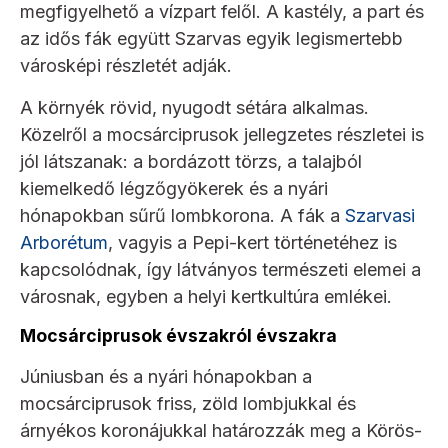
megfigyelhető a vízpart felől. A kastély, a part és
az idős fák együtt Szarvas egyik legismertebb
városképi részletét adják.
A környék rövid, nyugodt sétára alkalmas.
Közelről a mocsárciprusok jellegzetes részletei is
jól látszanak: a bordázott törzs, a talajból
kiemelkedő légzőgyökerek és a nyári
hónapokban sűrű lombkorona. A fák a
Szarvasi
Arborétum
, vagyis a Pepi-kert történetéhez is
kapcsolódnak, így látványos természeti elemei a
városnak, egyben a helyi kertkultúra emlékei.
Mocsárciprusok évszakról évszakra
Júniusban és a nyári hónapokban a
mocsárciprusok friss, zöld lombjukkal és
árnyékos koronájukkal határozzák meg a Körös-