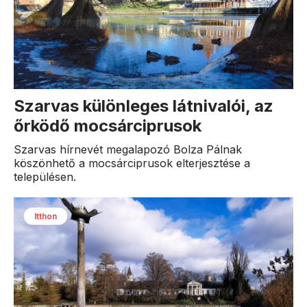
Szarvas különleges látnivalói, az
őrködő mocsárciprusok
Szarvas hírnevét megalapozó Bolza Pálnak
köszönhető a mocsárciprusok elterjesztése a
településen.
Itthon