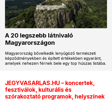
A 20 legszebb látnivaló
Magyarországon
Magyarország bővelkedik lenyűgöző természeti
képződményekben és épített értékekben egyaránt,
amelyek nehezen férnek bele egy top húszas listába.
JEGYVASARLAS.HU – koncertek,
fesztiválok, kulturális és
szórakoztató programok, helyszínek