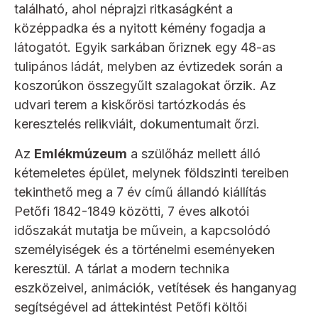
található, ahol néprajzi ritkaságként a
középpadka és a nyitott kémény fogadja a
látogatót. Egyik sarkában őriznek egy 48-as
tulipános ládát, melyben az évtizedek során a
koszorúkon összegyűlt szalagokat őrzik. Az
udvari terem a kiskőrösi tartózkodás és
keresztelés relikviáit, dokumentumait őrzi.
Az
Emlékmúzeum
a szülőház mellett álló
kétemeletes épület, melynek földszinti tereiben
tekinthető meg a 7 év című állandó kiállítás
Petőfi 1842-1849 közötti, 7 éves alkotói
időszakát mutatja be művein, a kapcsolódó
személyiségek és a történelmi eseményeken
keresztül. A tárlat a modern technika
eszközeivel, animációk, vetítések és hanganyag
segítségével ad áttekintést Petőfi költői