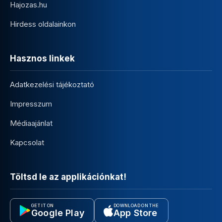
Hajozas.hu
Hirdess oldalainkon
Hasznos linkek
Adatkezelési tájékoztató
Impresszum
Médiaajánlat
Kapcsolat
Töltsd le az applikációnkat!
GET IT ON
DOWNLOAD ON THE
Google Play
App Store