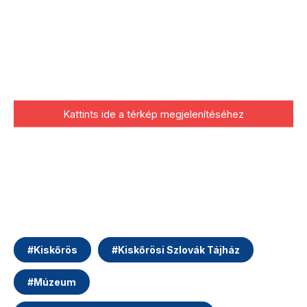
Kattints ide a térkép megjelenítéséhez
#
Kiskőrös
#
Kiskőrösi Szlovák Tájház
#
Múzeum