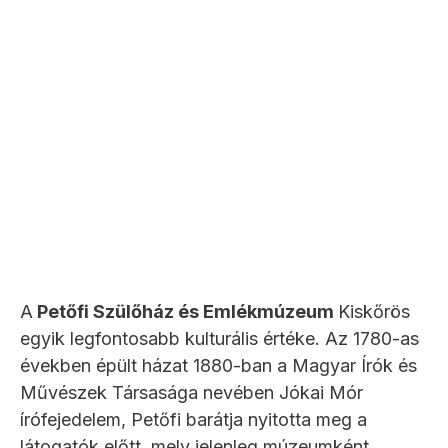
A
Petőfi Szülőház és Emlékmúzeum
Kiskőrös
egyik legfontosabb kulturális értéke. Az 1780-as
években épült házat 1880-ban a Magyar Írók és
Művészek Társasága nevében Jókai Mór
írófejedelem, Petőfi barátja nyitotta meg a
látogatók előtt, mely jelenleg múzeumként