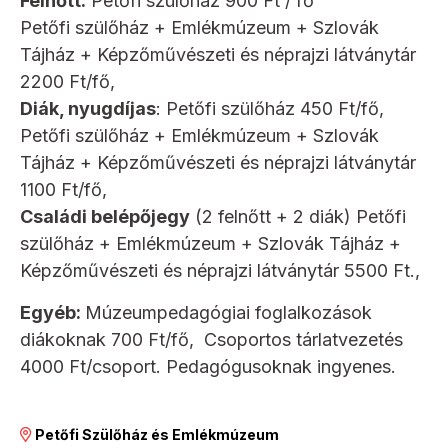
Felnőtt:
Petőfi szülőház 900 Ft / fő
Petőfi szülőház + Emlékmúzeum + Szlovák
Tájház + Képzőművészeti és néprajzi látványtár
2200 Ft/fő,
Diák, nyugdíjas
: Petőfi szülőház 450 Ft/fő,
Petőfi szülőház + Emlékmúzeum + Szlovák
Tájház + Képzőművészeti és néprajzi látványtár
1100 Ft/fő,
Családi belépőjegy
(2 felnőtt + 2 diák) Petőfi
szülőház + Emlékmúzeum + Szlovák Tájház +
Képzőművészeti és néprajzi látványtár 5500 Ft.,
Egyéb:
Múzeumpedagógiai foglalkozások
diákoknak 700 Ft/fő, Csoportos tárlatvezetés
4000 Ft/csoport. Pedagógusoknak ingyenes.
Petőfi Szülőház és Emlékmúzeum