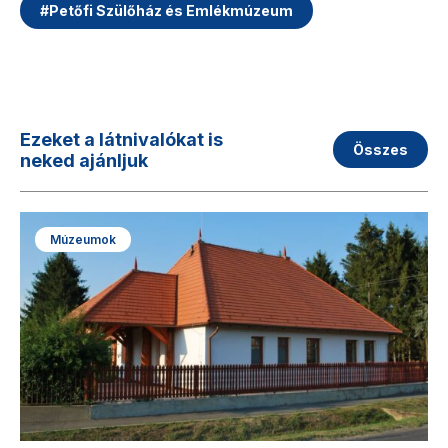
#
Petőfi Szülőház és Emlékmúzeum
Ezeket a látnivalókat is
Összes
neked ajánljuk
Múzeumok