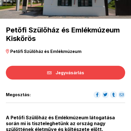
Petőfi Szülőház és Emlékmúzeum
Kiskőrös
Petőfi Szülőház és Emlékmúzeum
Jegyvásárlás
Megosztás:
A Petőfi Szülőház és Emlékmúzeum látogatása
során mi is tiszteleghetünk az ország nagy
szülöttének életműve és költészete előtt.