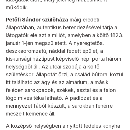
működik.
Petőfi Sándor szülőháza
máig eredeti
állapotában, autentikus berendezésével tárja a
látogatók elé azt a miliőt, amelyben a költő 1823.
január 1-jén megszületett. A nyeregtetős,
deszkaoromzatú, náddal fedett épület, a
kiskunsági háztípust képviselő népi porta három
helységből áll. Az utcai szobája a költő
születéskori állapotát őrzi, a család bútorai közül
itt található az ágy és az almárium, a másik
felében sarokpadok, székek, asztal és a falon
lógó míves téka látható. A padlózat és a
mennyezet fából készült, a sarokban fehérre
meszelt kemence áll.
A középső helységben a nyitott fedeles konyha