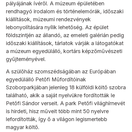
pályájának ívéről. A múzeum épületében
rendhagyó irodalom és történelemórák, időszaki
kiállítások, múzeumi rendezvények
lebonyolítására nyílik lehetőség. Az épület
földszintjén az állandó, az emeleti galérián pedig
időszaki kiállítások, tárlatok várják a látogatókat
a múzeum egyedülálló, kortárs képzőművészeti
gyűjteményével.
A szülőház szomszédságában az Európában
egyedülálló Petőfi Műfordítóinak
Szoborparkjában jelenleg 18 külföldi költő szobra
található, akik a saját nyelvükre fordították le
Petőfi Sándor verseit. A park Petőfi világhírnevét
is hirdeti, hisz műveit több mint 50 nyelvre
lefordították, így ő a világon legismertebb
magyar költő.