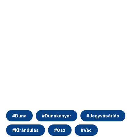
#
Duna
#
Dunakanyar
#
Jegyvásárlás
#
Kirándulás
#
Ősz
#
Vác