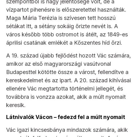
szempontból is nagy jelentősége volt, de a
vízpartot pihenésre is előszeretettel használták.
Maga Mária Terézia is szívesen tett hosszú
sétákat itt, a sétány sokáig őrizte nevét is. A
város később több ostromot is átélt, az 1849-es
áprilisi csatának emlékét a Kőszentes híd őrzi.
A 19. század újabb fejlődést hozott Vác számára,
amikor az első magyarországi vasútvonal
Budapesttel kötötte össze a várost, fellendítve a
kereskedelmet és az ipart. A 20. század kihívásai
ellenére Vác megtartotta történelmi jellegét, és
továbbra is vonzza azokat, akik a múlt nyomait
keresik.
Látnivalók Vácon
– fedezd fel a múlt nyomait
Vác igazi kincsesbánya mindazok számára, akik