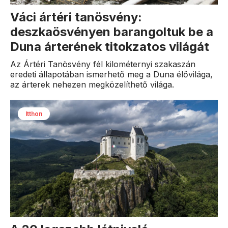
Váci ártéri tanösvény:
deszkaösvényen barangoltuk be a
Duna árterének titokzatos világát
Az Ártéri Tanösvény fél kilométernyi szakaszán
eredeti állapotában ismerhető meg a Duna élővilága,
az árterek nehezen megközelíthető világa.
Itthon