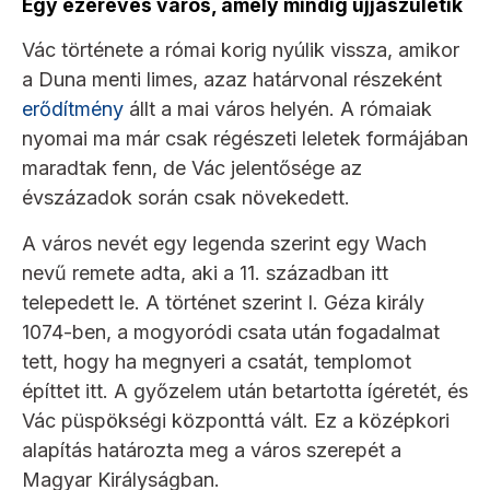
Egy ezeréves város, amely mindig újjászületik
Vác története a római korig nyúlik vissza, amikor
a Duna menti limes, azaz határvonal részeként
erődítmény
állt a mai város helyén. A rómaiak
nyomai ma már csak régészeti leletek formájában
maradtak fenn, de Vác jelentősége az
évszázadok során csak növekedett.
A város nevét egy legenda szerint egy Wach
nevű remete adta, aki a 11. században itt
telepedett le. A történet szerint I. Géza király
1074-ben, a mogyoródi csata után fogadalmat
tett, hogy ha megnyeri a csatát, templomot
építtet itt. A győzelem után betartotta ígéretét, és
Vác püspökségi központtá vált. Ez a középkori
alapítás határozta meg a város szerepét a
Magyar Királyságban.