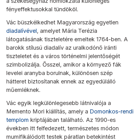
a székesegyház homlokzata különleges
fényeffektusokkal tündököl.
Vác büszkélkedhet Magyarország egyetlen
diadalívével
, amelyet Mária Terézia
látogatásának tiszteletére emeltek 1764-ben. A
barokk stílusú diadalív az uralkodónő iránti
tiszteletet és a város történelmi jelentőségét
szimbolizálja. Ősszel, amikor a környező fák
levelei aranyba borulnak, különösen szép
hátteret biztosítanak ennek az egyedülálló
műemléknek.
Vác egyik legkülönlegesebb látnivalója a
Memento Mori kiállítás, amely a
Domonkos-rendi
templom
kriptájában található. Az 1990-es
években itt felfedezett, természetes módon
mumifikálódott testek páratlan betekintést