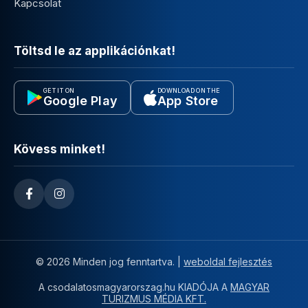
Kapcsolat
Töltsd le az applikációnkat!
GET IT ON
DOWNLOAD ON THE
Google Play
App Store
Kövess minket!
© 2026 Minden jog fenntartva. |
weboldal fejlesztés
A csodalatosmagyarorszag.hu KIADÓJA A
MAGYAR
TURIZMUS MÉDIA KFT.