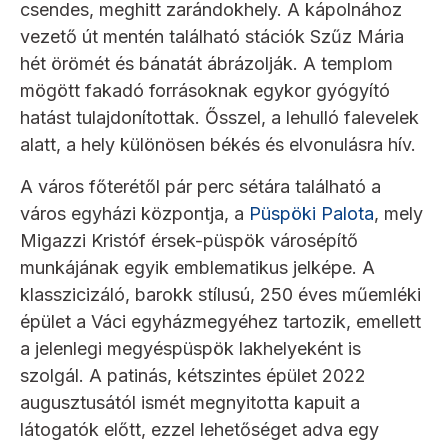
csendes, meghitt zarándokhely. A kápolnához
vezető út mentén található stációk Szűz Mária
hét örömét és bánatát ábrázolják. A templom
mögött fakadó forrásoknak egykor gyógyító
hatást tulajdonítottak. Ősszel, a lehulló falevelek
alatt, a hely különösen békés és elvonulásra hív.
A város főterétől pár perc sétára található a
város egyházi központja, a
Püspöki Palota
, mely
Migazzi Kristóf érsek-püspök városépítő
munkájának egyik emblematikus jelképe. A
klasszicizáló, barokk stílusú, 250 éves műemléki
épület a Váci egyházmegyéhez tartozik, emellett
a jelenlegi megyéspüspök lakhelyeként is
szolgál. A patinás, kétszintes épület 2022
augusztusától ismét megnyitotta kapuit a
látogatók előtt, ezzel lehetőséget adva egy