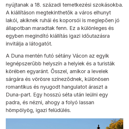
nyújtanak a 18. századi temetkezési szokásokba.
A kiállításon megtekinthetők a város elhunyt
lakói, akiknek ruhái és koporsói is meglepően jó
állapotban maradtak fenn. Ez a különleges és
egyben megindító kiállítás igazi időutazásra
invitálja a látogatót.
A Duna mentén futó sétány Vácon az egyik
legnépszerűbb helyszín a helyiek és a turisták
körében egyaránt. Ősszel, amikor a levelek
sárgára és vörösre színeződnek, különösen
romantikus és nyugodt hangulatot áraszt a
Duna-part. Egy hosszú séta után leülni egy
padra, és nézni, ahogy a folyó lassan
hömpölyög, igazi felüdülés.