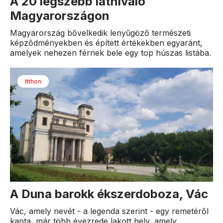
A 20 legszebb látnivaló
Magyarországon
Magyarország bővelkedik lenyűgöző természeti
képződményekben és épített értékekben egyaránt,
amelyek nehezen férnek bele egy top húszas listába.
Itthon
A Duna barokk ékszerdoboza, Vác
Vác, amely nevét - a legenda szerint - egy remetéről
kapta, már több évezrede lakott hely, amely