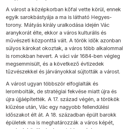
A várost a középkorban kőfal vette körül, ennek
egyik sarokbástyája a ma is látható Hegyes-
torony. Mátyás király uralkodása idején Vác
aranykorát élte, ekkor a város kulturális és
művészeti központtá vált. A török idők azonban
súlyos károkat okoztak, a város több alkalommal
is romokban hevert. A váci vár 1684-ben végleg
megsemmisült, és a következő évtizedek
tűzvészekkel és járványokkal sújtották a várost.
A várost ugyan többször elfoglalták és
lerombolták, de stratégiai fekvése miatt újra és
újra újjáépítették. A 17. század végén, a törökök
kiűzése után, Vác egy nagyobb fellendülési
időszakot élt át. A 18. században épült barokk
épületek ma is meghatározzák a város képét,