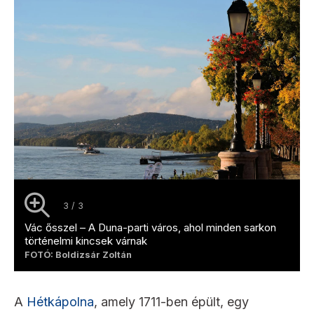
3 / 3
Vác ősszel – A Duna-parti város, ahol minden sarkon
történelmi kincsek várnak
FOTÓ: Boldizsár Zoltán
A
Hétkápolna
, amely 1711-ben épült, egy