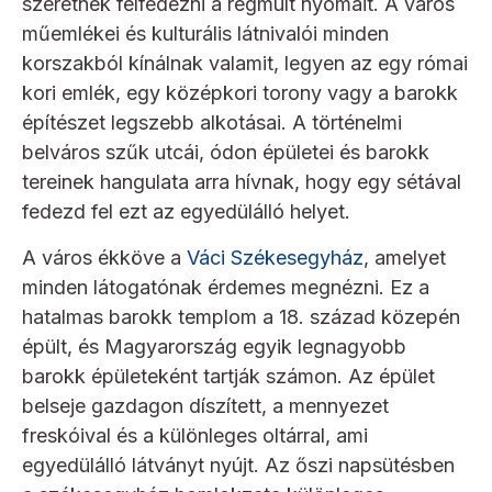
szeretnék felfedezni a régmúlt nyomait. A város
műemlékei és kulturális látnivalói minden
korszakból kínálnak valamit, legyen az egy római
kori emlék, egy középkori torony vagy a barokk
építészet legszebb alkotásai. A történelmi
belváros szűk utcái, ódon épületei és barokk
tereinek hangulata arra hívnak, hogy egy sétával
fedezd fel ezt az egyedülálló helyet.
A város ékköve a
Váci Székesegyház
, amelyet
minden látogatónak érdemes megnézni. Ez a
hatalmas barokk templom a 18. század közepén
épült, és Magyarország egyik legnagyobb
barokk épületeként tartják számon. Az épület
belseje gazdagon díszített, a mennyezet
freskóival és a különleges oltárral, ami
egyedülálló látványt nyújt. Az őszi napsütésben