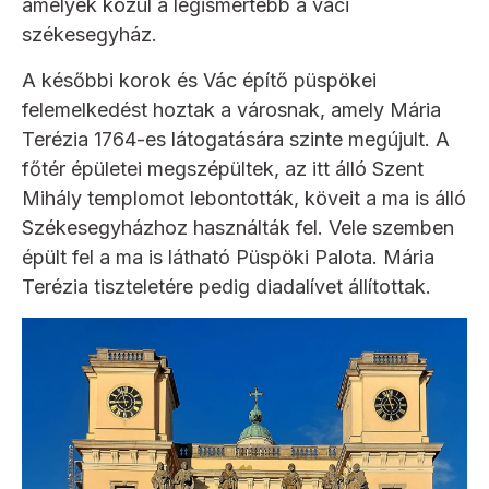
amelyek közül a legismertebb a váci
székesegyház.
A későbbi korok és Vác építő püspökei
felemelkedést hoztak a városnak, amely Mária
Terézia 1764-es látogatására szinte megújult. A
főtér épületei megszépültek, az itt álló Szent
Mihály templomot lebontották, köveit a ma is álló
Székesegyházhoz használták fel. Vele szemben
épült fel a ma is látható Püspöki Palota. Mária
Terézia tiszteletére pedig diadalívet állítottak.