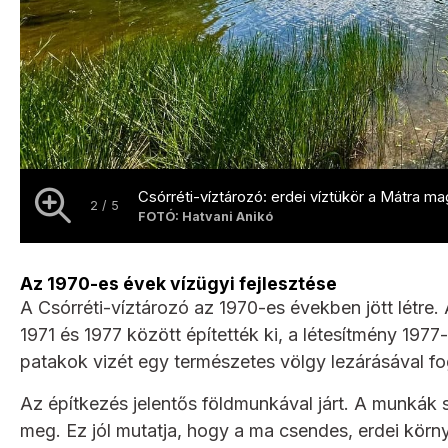
Csórréti-víztározó: erdei víztükör a Mátra m
2 / 5
FOTÓ: Hatvani Anikó
Az 1970-es évek vízügyi fejlesztése
A Csórréti-víztározó az 1970-es években jött létre.
1971 és 1977 között építették ki, a létesítmény 1977-
patakok vizét egy természetes völgy lezárásával fogt
Az építkezés jelentős földmunkával járt. A munkák 
meg. Ez jól mutatja, hogy a ma csendes, erdei körn