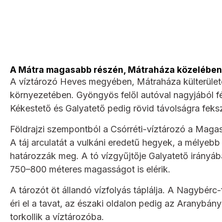
A Mátra magasabb részén, Mátraháza közelében
A víztározó Heves megyében, Mátraháza külterületé
környezetében. Gyöngyös felől autóval nagyjából fél
Kékestető és Galyatető pedig rövid távolságra feksz
Földrajzi szempontból a Csórréti-víztározó a Magas
A táj arculatát a vulkáni eredetű hegyek, a mélye
határozzák meg. A tó vízgyűjtője Galyatető irányáb
750–800 méteres magasságot is elérik.
A tározót öt állandó vízfolyás táplálja. A Nagybér
éri el a tavat, az északi oldalon pedig az Aranybány
torkollik a víztározóba.