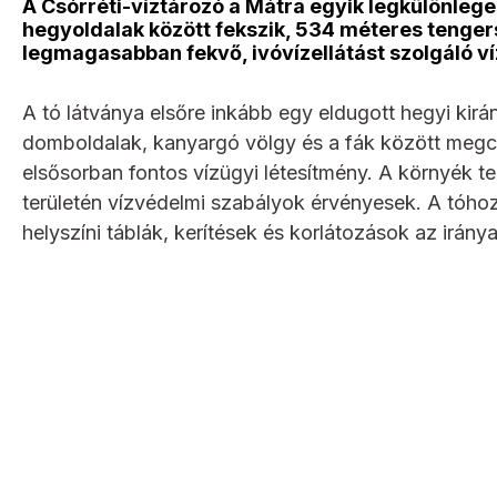
A Csórréti-víztározó a Mátra egyik legkülönlege
hegyoldalak között fekszik, 534 méteres tenge
legmagasabban fekvő, ivóvízellátást szolgáló ví
A tó látványa elsőre inkább egy eldugott hegyi kirá
domboldalak, kanyargó völgy és a fák között megcsi
elsősorban fontos vízügyi létesítmény. A környék te
területén vízvédelmi szabályok érvényesek. A tóhoz
helyszíni táblák, kerítések és korlátozások az irány