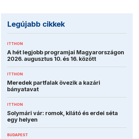
Legújabb cikkek
ITTHON
A hét legjobb programjai Magyarországon
2026. augusztus 10. és 16. között
ITTHON
Meredek partfalak övezik a kazári
bányatavat
ITTHON
Solymári vár: romok, kilátó és erdei séta
egy helyen
BUDAPEST