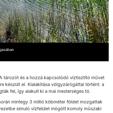
agasában
 A tározót és a hozzá kapcsolódó víztisztító művet
re készült el. Kialakítása völgyzárógáttal történt: a
ák fel, így alakult ki a mai mesterséges tó.
során mintegy 3 millió köbméter földet mozgattak
yezetbe simuló vízfelület mögött komoly műszaki