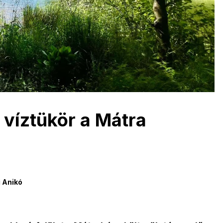
i víztükör a Mátra
 Anikó