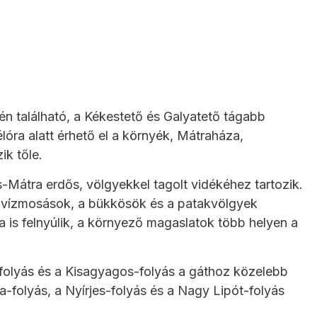
n található, a Kékestető és Galyatető tágabb
óra alatt érhető el a környék, Mátraháza,
ik tőle.
-Mátra erdős, völgyekkel tagolt vidékéhez tartozik.
bb vízmosások, a bükkösök és a patakvölgyek
a is felnyúlik, a környező magaslatok több helyen a
c-folyás és a Kisagyagos-folyás a gáthoz közelebb
a-folyás, a Nyírjes-folyás és a Nagy Lipót-folyás