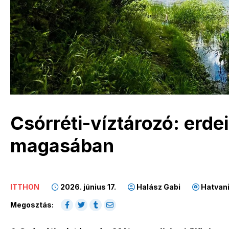
Csórréti-víztározó: erde
magasában
ITTHON
2026. június 17.
Halász Gabi
Hatvani
Megosztás: