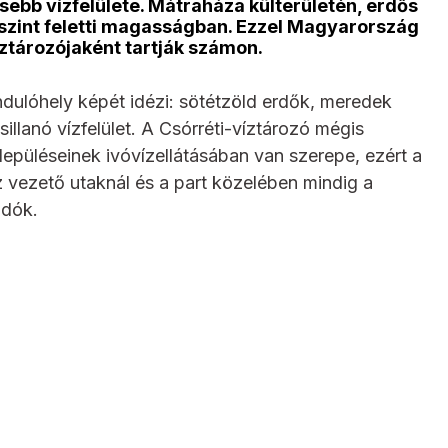
sebb vízfelülete. Mátraháza külterületén, erdős
rszint feletti magasságban. Ezzel Magyarország
ztározójaként tartják számon.
ndulóhely képét idézi: sötétzöld erdők, meredek
llanó vízfelület. A Csórréti-víztározó mégis
lepüléseinek ivóvízellátásában van szerepe, ezért a
 vezető utaknál és a part közelében mindig a
adók.