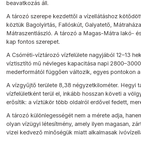
beavatkozás áll.
A tározó szerepe kezdettől a vízellátáshoz kötődött
köztük Bagolyirtás, Fallóskút, Galyatető, Mátraház
Mátraszentlászló. A tározó a Magas-Mátra lakó- és
kap fontos szerepet.
A Csórréti-víztározó vízfelülete nagyjából 12–13 hekt
víztisztító mű névleges kapacitása napi 2800–3000
mederformától függően változik, egyes pontokon a 1
A vízgyűjtő területe 8,38 négyzetkilométer. Hegyi tá
vízfelületként terül el, inkább hosszan követi a völ
erősítik: a víztükör több oldalról erdővel fedett, m
A tározó különlegességét nem a mérete adja, hane
olyan vízügyi létesítmény, amely ilyen magasan, zár
vizei kedvező minőségük miatt alkalmasak ivóvízellát