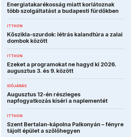
Energiatakarékosság miatt korlátoznak
több szolgáltatást a budapesti fürdőkben
ITTHON
Kőszikla-szurdok: létrás kalandtúra a zalai
dombok között
ITTHON
Ezeket a programokat ne hagyd ki 2026.
augusztus 3. és 9. között
IDŐJÁRÁS
Augusztus 12-én részleges
napfogyatkozás kíséri a naplementét
ITTHON
Szent Bertalan-kápolna Palkonyán – fényre
tájolt épület a szőlőhegyen