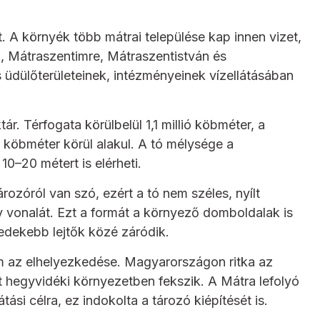
. A környék több mátrai települése kap innen vizet,
a, Mátraszentimre, Mátraszentistván és
 üdülőterületeinek, intézményeinek vízellátásában
ár. Térfogata körülbelül 1,1 millió köbméter, a
 köbméter körül alakul. A tó mélysége a
0–20 métert is elérheti.
rozóról van szó, ezért a tó nem széles, nyílt
gy vonalát. Ezt a formát a környező domboldalak is
eredekebb lejtők közé záródik.
m az elhelyezkedése. Magyarországon ritka az
t hegyvidéki környezetben fekszik. A Mátra lefolyó
ási célra, ez indokolta a tározó kiépítését is.