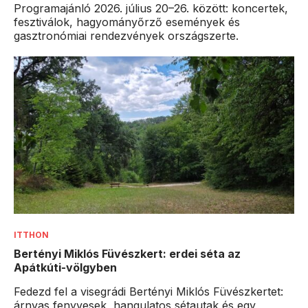
Programajánló 2026. július 20–26. között: koncertek,
fesztiválok, hagyományőrző események és
gasztronómiai rendezvények országszerte.
ITTHON
Bertényi Miklós Füvészkert: erdei séta az
Apátkúti-völgyben
Fedezd fel a visegrádi Bertényi Miklós Füvészkertet:
árnyas fenyvesek, hangulatos sétautak és egy