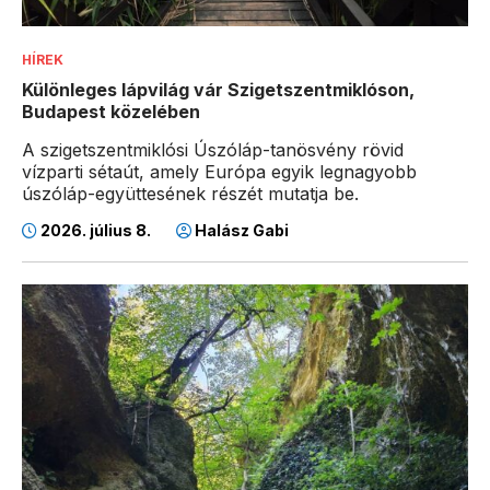
HÍREK
Különleges lápvilág vár Szigetszentmiklóson,
Budapest közelében
A szigetszentmiklósi Úszóláp-tanösvény rövid
vízparti sétaút, amely Európa egyik legnagyobb
úszóláp-együttesének részét mutatja be.
2026. július 8.
Halász Gabi