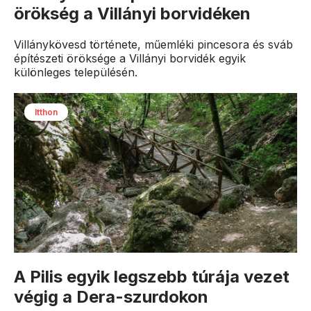
örökség a Villányi borvidéken
Villánykövesd története, műemléki pincesora és sváb
építészeti öröksége a Villányi borvidék egyik
különleges településén.
Itthon
A Pilis egyik legszebb túrája vezet
végig a Dera-szurdokon