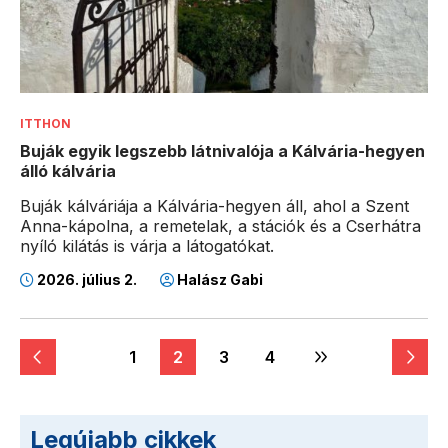
ITTHON
Buják egyik legszebb látnivalója a Kálvária-hegyen
álló kálvária
Buják kálváriája a Kálvária-hegyen áll, ahol a Szent
Anna-kápolna, a remetelak, a stációk és a Cserhátra
nyíló kilátás is várja a látogatókat.
2026. július 2.
Halász Gabi
1
2
3
4
Legújabb cikkek