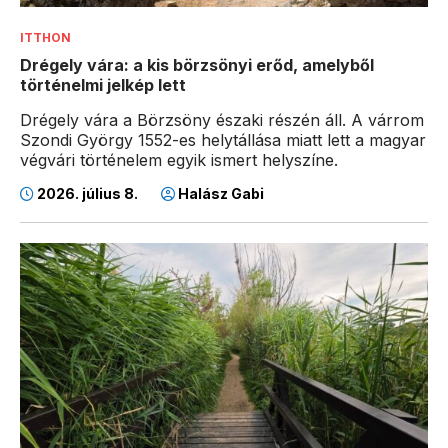
ITTHON
Drégely vára: a kis börzsönyi erőd, amelyből
történelmi jelkép lett
Drégely vára a Börzsöny északi részén áll. A várrom
Szondi György 1552-es helytállása miatt lett a magyar
végvári történelem egyik ismert helyszíne.
2026. július 8.
Halász Gabi