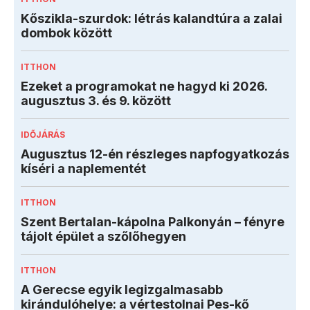
Kőszikla-szurdok: létrás kalandtúra a zalai
dombok között
ITTHON
Ezeket a programokat ne hagyd ki 2026.
augusztus 3. és 9. között
IDŐJÁRÁS
Augusztus 12-én részleges napfogyatkozás
kíséri a naplementét
ITTHON
Szent Bertalan-kápolna Palkonyán – fényre
tájolt épület a szőlőhegyen
ITTHON
A Gerecse egyik legizgalmasabb
kirándulóhelye: a vértestolnai Pes-kő