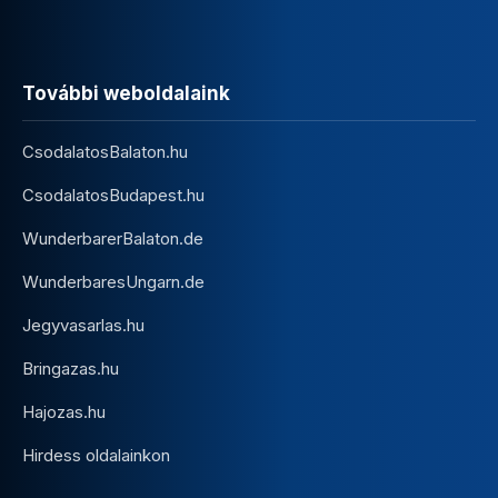
További weboldalaink
CsodalatosBalaton.hu
CsodalatosBudapest.hu
WunderbarerBalaton.de
WunderbaresUngarn.de
Jegyvasarlas.hu
Bringazas.hu
Hajozas.hu
Hirdess oldalainkon