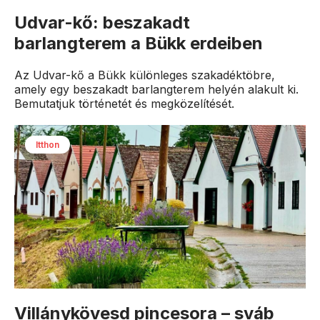
Udvar-kő: beszakadt
barlangterem a Bükk erdeiben
Az Udvar-kő a Bükk különleges szakadéktöbre,
amely egy beszakadt barlangterem helyén alakult ki.
Bemutatjuk történetét és megközelítését.
Itthon
Villánykövesd pincesora – sváb