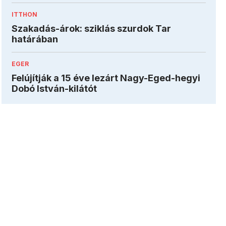
ITTHON
Szakadás-árok: sziklás szurdok Tar
határában
EGER
Felújítják a 15 éve lezárt Nagy-Eged-hegyi
Dobó István-kilátót