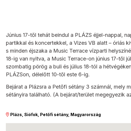
Június 17-től tehát beindul a PLÁZS éjjel-nappal, 
partikkal és koncertekkel, a Vizes VB alatt – óriás 
s minden éjszaka a Music Terrace vízparti helyszín
18-ig van nyitva, a Music Terrace-on június 17-től j
szombatig pörög a buli és július 18-tól a hétvégéke
PLÁZSon, délelőtt 10-től este 6-ig.
Bejárat a Plázsra a Petőfi sétány 3 számnál, mely
sétányira található. (A bejárat/terület megegyezik 
Plázs, Siófok, Petőfi sétány, Magyarország