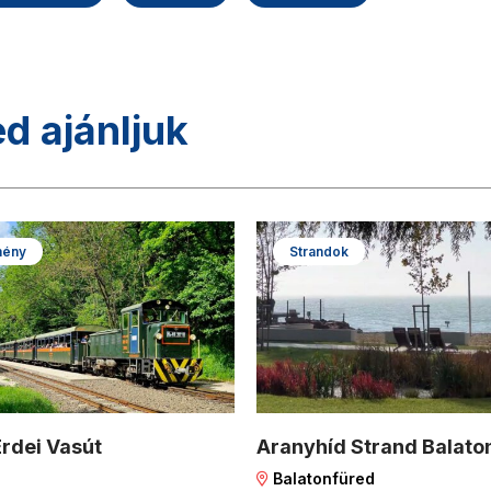
ed ajánljuk
mény
Strandok
Erdei Vasút
Aranyhíd Strand Balato
Balatonfüred