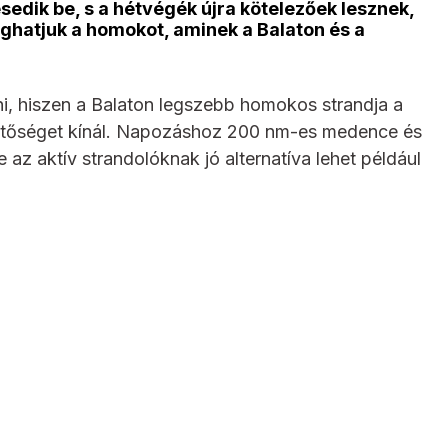
esedik be, s a hétvégék újra kötelezőek lesznek,
rúghatjuk a homokot, aminek a Balaton és a
i, hiszen a Balaton legszebb homokos strandja a
ehetőséget kínál. Napozáshoz 200 nm-es medence és
 az aktív strandolóknak jó alternatíva lehet például