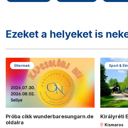
Ezeket a helyeket is nek
Éttermek
Sport & Él
Próba cikk wunderbaresungarn.de
Királyréti 
oldalra
Kismaros