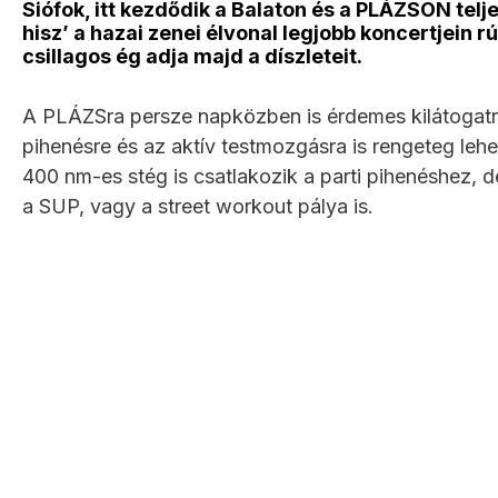
Siófok, itt kezdődik a Balaton és a PLÁZSON telj
hisz’ a hazai zenei élvonal legjobb koncertjein 
csillagos ég adja majd a díszleteit.
A PLÁZSra persze napközben is érdemes kilátogatn
pihenésre és az aktív testmozgásra is rengeteg l
400 nm-es stég is csatlakozik a parti pihenéshez, de
a SUP, vagy a street workout pálya is.