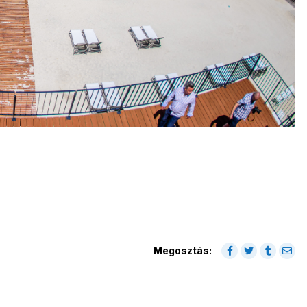
d
Megosztás: