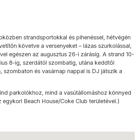
napközben strandsportokkal és pihenéssel, hétvégén
kivetítőn követve a versenyeket – lázas szurkolással,
ével egészen az augusztus 26-i zárásig. A strand 10-
úlius 8-ig, szerdától szombatig, utána keddtől
n, szombaton és vasárnap nappal is DJ játszik a
 mind parkolókhoz, mind a vasútállomáshoz könnyed
az egykori Beach House/Coke Club területével.)