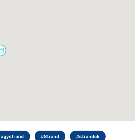
Nagystrand
#
Strand
#
strandok