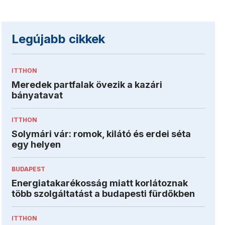
Legújabb cikkek
ITTHON
Meredek partfalak övezik a kazári
bányatavat
ITTHON
Solymári vár: romok, kilátó és erdei séta
egy helyen
BUDAPEST
Energiatakarékosság miatt korlátoznak
több szolgáltatást a budapesti fürdőkben
ITTHON