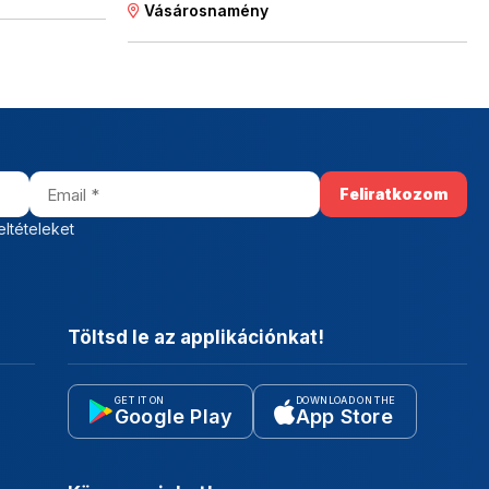
Vásárosnamény
eltételeket
Töltsd le az applikációnkat!
GET IT ON
DOWNLOAD ON THE
Google Play
App Store