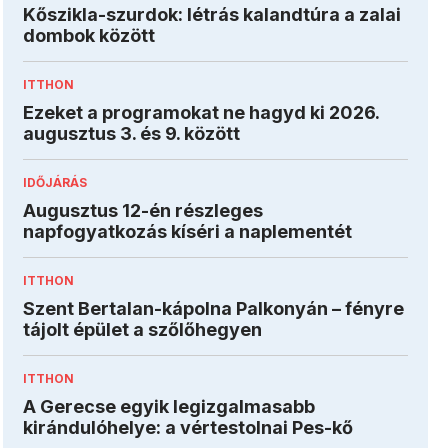
Kőszikla-szurdok: létrás kalandtúra a zalai
dombok között
ITTHON
Ezeket a programokat ne hagyd ki 2026.
augusztus 3. és 9. között
IDŐJÁRÁS
Augusztus 12-én részleges
napfogyatkozás kíséri a naplementét
ITTHON
Szent Bertalan-kápolna Palkonyán – fényre
tájolt épület a szőlőhegyen
ITTHON
A Gerecse egyik legizgalmasabb
kirándulóhelye: a vértestolnai Pes-kő