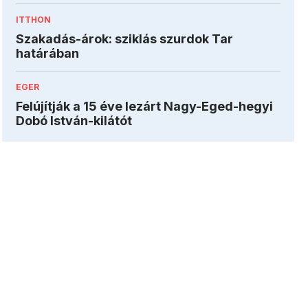
ITTHON
Szakadás-árok: sziklás szurdok Tar
határában
EGER
Felújítják a 15 éve lezárt Nagy-Eged-hegyi
Dobó István-kilátót