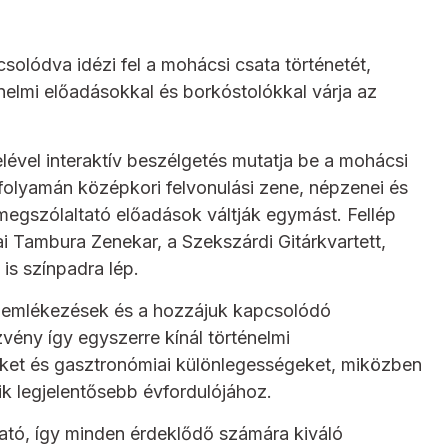
lódva idézi fel a mohácsi csata történetét,
elmi előadásokkal és borkóstolókkal várja az
lével interaktív beszélgetés mutatja be a mohácsi
 folyamán középkori felvonulási zene, népzenei és
 megszólaltató előadások váltják egymást. Fellép
i Tambura Zenekar, a Szekszárdi Gitárkvartett,
is színpadra lép.
egemlékezések és a hozzájuk kapcsolódó
ény így egyszerre kínál történelmi
eket és gasztronómiai különlegességeket, miközben
k legjelentősebb évfordulójához.
ható, így minden érdeklődő számára kiváló