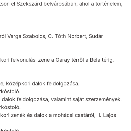
ltsön el Szekszárd belvárosában, ahol a történelem,
ról Varga Szabolcs, C. Tóth Norbert, Sudár
i felvonulási zene a Garay térről a Béla térig.
e, középkori dalok feldolgozása.
kóstoló.
s dalok feldolgozása, valamint saját szerzemények.
kóstoló.
ri zenék és dalok a mohácsi csatáról, II. Lajos
kóstoló.