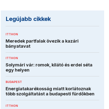
Legújabb cikkek
ITTHON
Meredek partfalak övezik a kazári
bányatavat
ITTHON
Solymári vár: romok, kilátó és erdei séta
egy helyen
BUDAPEST
Energiatakarékosság miatt korlátoznak
több szolgáltatást a budapesti fürdőkben
ITTHON