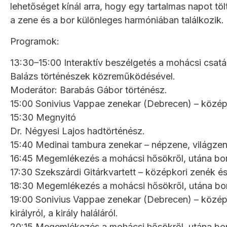
lehetőséget kínál arra, hogy egy tartalmas napot tö
a zene és a bor különleges harmóniában találkozik.
Programok:
13:30–15:00 Interaktív beszélgetés a mohácsi csatá
Balázs történészek közreműködésével.
Moderátor: Barabás Gábor történész.
15:00 Sonivius Vappae zenekar (Debrecen) – középkor
15:30 Megnyitó
Dr. Négyesi Lajos hadtörténész.
15:40 Medinai tambura zenekar – népzene, világzen
16:45 Megemlékezés a mohácsi hősökről, utána bor
17:30 Szekszárdi Gitárkvartett – középkori zenék é
18:30 Megemlékezés a mohácsi hősökről, utána bor
19:00 Sonivius Vappae zenekar (Debrecen) – középko
királyról, a király haláláról.
20:15 Megemlékezés a mohácsi hősökről, utána bor