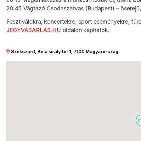
20:45 Vágtázó Csodaszarvas (Budapest) – őserejű
Fesztiválokra, koncertekre, sport eseményekre, für
JEGYVASARLAS.HU
oldalon kaphatók.
Szekszárd, Béla király tér 1, 7100 Magyarország