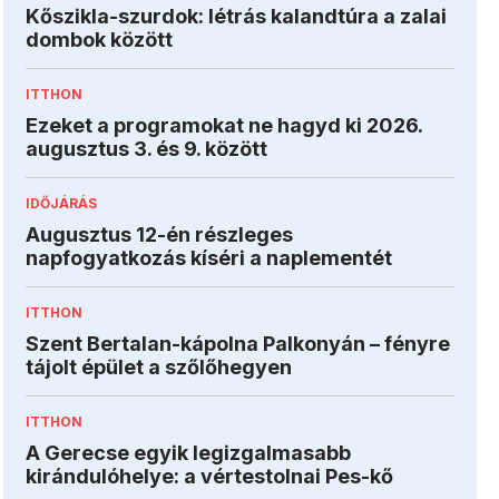
Kőszikla-szurdok: létrás kalandtúra a zalai
dombok között
ITTHON
Ezeket a programokat ne hagyd ki 2026.
augusztus 3. és 9. között
IDŐJÁRÁS
Augusztus 12-én részleges
napfogyatkozás kíséri a naplementét
ITTHON
Szent Bertalan-kápolna Palkonyán – fényre
tájolt épület a szőlőhegyen
ITTHON
A Gerecse egyik legizgalmasabb
kirándulóhelye: a vértestolnai Pes-kő