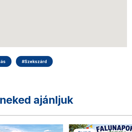
lás
#
Szekszárd
neked ajánljuk