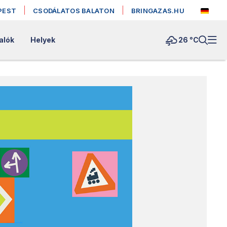
PEST
CSODÁLATOS BALATON
BRINGAZAS.HU
alók
Helyek
26 °
C