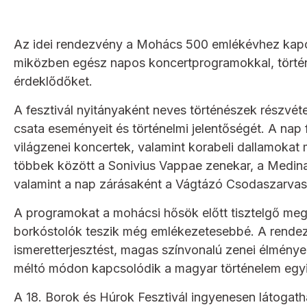
Az idei rendezvény a Mohács 500 emlékévhez kapcso
miközben egész napos koncertprogramokkal, történ
érdeklődőket.
A fesztivál nyitányaként neves történészek részvéte
csata eseményeit és történelmi jelentőségét. A nap
világzenei koncertek, valamint korabeli dallamokat
többek között a Sonivius Vappae zenekar, a Medina
valamint a nap zárásaként a Vágtázó Csodaszarvas 
A programokat a mohácsi hősök előtt tisztelgő m
borkóstolók teszik még emlékezetesebbé. A rendezv
ismeretterjesztést, magas színvonalú zenei élmény
méltó módon kapcsolódik a magyar történelem egyi
A 18. Borok és Húrok Fesztivál ingyenesen látogat