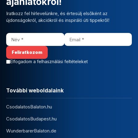
ajánlatokról!
Iratkozz fel hírlevelünkre, és értesülj elsőként az
újdonságokról, akciókról és inspiráló úti tippekről!
Elfogadom a felhasználási feltételeket
További weboldalaink
CsodalatosBalaton.hu
CsodalatosBudapest.hu
WunderbarerBalaton.de