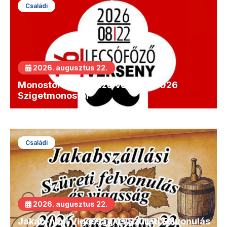
Családi
2026. augusztus 22.
Monostori Lecsófőző Verseny 2026
Szigetmonostor
Családi
2026. augusztus 22.
Jakab-napi Vigasság és Szüreti Felvonulás