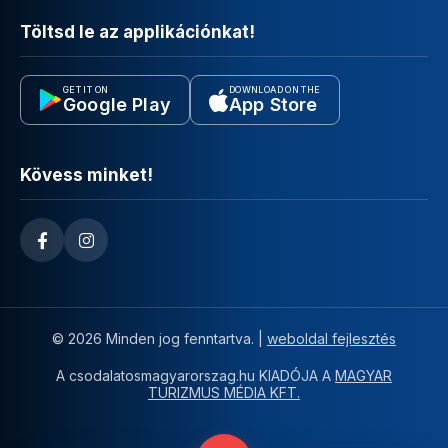
Töltsd le az applikációnkat!
GET IT ON
DOWNLOAD ON THE
Google Play
App Store
Kövess minket!
© 2026 Minden jog fenntartva. |
weboldal fejlesztés
A csodalatosmagyarorszag.hu KIADÓJA A
MAGYAR
TURIZMUS MÉDIA KFT.