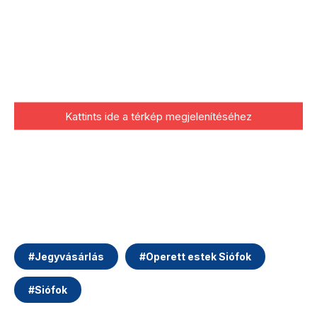
Kattints ide a térkép megjelenítéséhez
#
Jegyvásárlás
#
Operett estek Siófok
#
Siófok