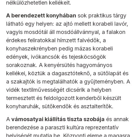
nélkülözhetetlen kellékeit.
A berendezett konyhában
sok praktikus tárgy
látható egy helyen: az ajtó mellett korabeli lavór,
vagyis mosdótál áll mosdóállvánnyal, a falakon
érdekes feliratokkal hímzett falvédők, a
konyhaszekrényben pedig mázas korabeli
edények, ivókancsók és tejesköcsögök
sorakoznak. A kenyérsütés hagyományos
kellékei, köztük a dagasztóteknő, a sütőlapát és
a szakajtók is megtalálhatók a gyűjteményben. A
vidék textilművességét dicsérik a helyben
termesztett és feldolgozott kenderből készült
konyharuhák, sütőkendők és asztalterítők.
A
vámosatyai kiállítás tiszta szobája
és annak
berendezése a paraszti kultúra reprezentatív
helyiségét mutatja be. Központi eleme a magasra