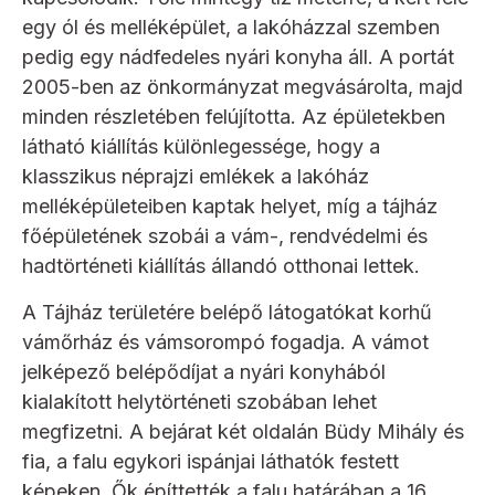
egy ól és melléképület, a lakóházzal szemben
pedig egy nádfedeles nyári konyha áll. A portát
2005-ben az önkormányzat megvásárolta, majd
minden részletében felújította. Az épületekben
látható kiállítás különlegessége, hogy a
klasszikus néprajzi emlékek a lakóház
melléképületeiben kaptak helyet, míg a tájház
főépületének szobái a vám-, rendvédelmi és
hadtörténeti kiállítás állandó otthonai lettek.
A Tájház területére belépő látogatókat korhű
vámőrház és vámsorompó fogadja. A vámot
jelképező belépődíjat a nyári konyhából
kialakított helytörténeti szobában lehet
megfizetni. A bejárat két oldalán Büdy Mihály és
fia, a falu egykori ispánjai láthatók festett
képeken. Ők építtették a falu határában a 16.