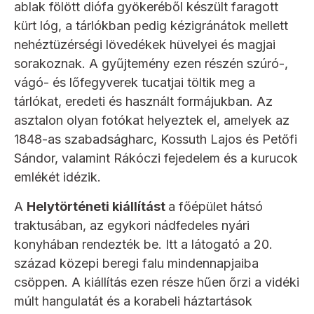
ablak fölött diófa gyökeréből készült faragott
kürt lóg, a tárlókban pedig kézigránátok mellett
nehéztüzérségi lövedékek hüvelyei és magjai
sorakoznak. A gyűjtemény ezen részén szúró-,
vágó- és lőfegyverek tucatjai töltik meg a
tárlókat, eredeti és használt formájukban. Az
asztalon olyan fotókat helyeztek el, amelyek az
1848-as szabadságharc, Kossuth Lajos és Petőfi
Sándor, valamint Rákóczi fejedelem és a kurucok
emlékét idézik.
A
Helytörténeti kiállítást
a főépület hátsó
traktusában, az egykori nádfedeles nyári
konyhában rendezték be. Itt a látogató a 20.
század közepi beregi falu mindennapjaiba
csöppen. A kiállítás ezen része hűen őrzi a vidéki
múlt hangulatát és a korabeli háztartások