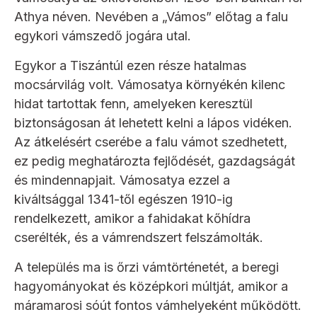
Athya néven. Nevében a „Vámos” előtag a falu
egykori vámszedő jogára utal.
Egykor a Tiszántúl ezen része hatalmas
mocsárvilág volt. Vámosatya környékén kilenc
hidat tartottak fenn, amelyeken keresztül
biztonságosan át lehetett kelni a lápos vidéken.
Az átkelésért cserébe a falu vámot szedhetett,
ez pedig meghatározta fejlődését, gazdagságát
és mindennapjait. Vámosatya ezzel a
kiváltsággal 1341-től egészen 1910-ig
rendelkezett, amikor a fahidakat kőhídra
cserélték, és a vámrendszert felszámolták.
A település ma is őrzi vámtörténetét, a beregi
hagyományokat és középkori múltját, amikor a
máramarosi sóút fontos vámhelyeként működött.