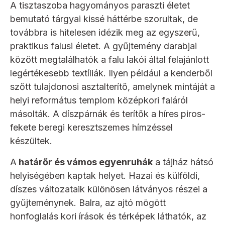
A tisztaszoba hagyományos paraszti életet
bemutató tárgyai kissé háttérbe szorultak, de
továbbra is hitelesen idézik meg az egyszerű,
praktikus falusi életet. A gyűjtemény darabjai
között megtalálhatók a falu lakói által felajánlott
legértékesebb textíliák. Ilyen például a kenderből
szőtt tulajdonosi asztalterítő, amelynek mintáját a
helyi református templom középkori faláról
másolták. A díszpárnák és terítők a híres piros-
fekete beregi keresztszemes hímzéssel
készültek.
A
határőr és vámos egyenruhák
a tájház hátsó
helyiségében kaptak helyet. Hazai és külföldi,
díszes változataik különösen látványos részei a
gyűjteménynek. Balra, az ajtó mögött
honfoglalás kori írások és térképek láthatók, az