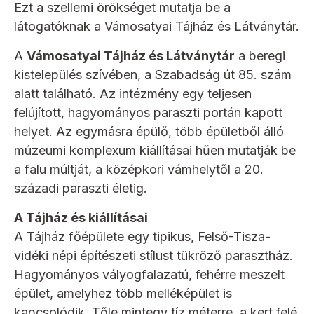
Ezt a szellemi örökséget mutatja be a
látogatóknak a Vámosatyai Tájház és Látványtár.
A
Vámosatyai Tájház és Látványtár
a beregi
kistelepülés szívében, a Szabadság út 85. szám
alatt található. Az intézmény egy teljesen
felújított, hagyományos paraszti portán kapott
helyet. Az egymásra épülő, több épületből álló
múzeumi komplexum kiállításai hűen mutatják be
a falu múltját, a középkori vámhelytől a 20.
századi paraszti életig.
A Tájház és kiállításai
A Tájház főépülete egy tipikus, Felső-Tisza-
vidéki népi építészeti stílust tükröző parasztház.
Hagyományos vályogfalazatú, fehérre meszelt
épület, amelyhez több melléképület is
kapcsolódik. Tőle mintegy tíz méterre, a kert felé