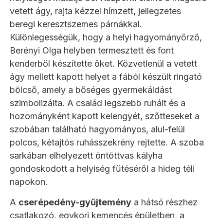
vetett ágy, rajta kézzel hímzett, jellegzetes
beregi keresztszemes párnákkal.
Különlegességük, hogy a helyi hagyományőrző,
Berényi Olga helyben termesztett és font
kenderből készítette őket. Közvetlenül a vetett
ágy mellett kapott helyet a fából készült ringató
bölcső, amely a bőséges gyermekáldást
szimbolizálta. A család legszebb ruháit és a
hozományként kapott kelengyét, szőtteseket a
szobában található hagyományos, alul-felül
polcos, kétajtós ruhásszekrény rejtette. A szoba
sarkában elhelyezett öntöttvas kályha
gondoskodott a helyiség fűtéséről a hideg téli
napokon.
A
cserépedény-gyűjtemény
a hátsó részhez
csatlakozó, egykori kemencés épületben, a