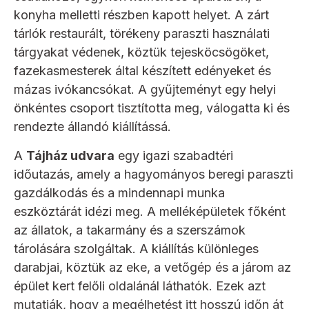
konyha melletti részben kapott helyet. A zárt
tárlók restaurált, törékeny paraszti használati
tárgyakat védenek, köztük tejesköcsögöket,
fazekasmesterek által készített edényeket és
mázas ivókancsókat. A gyűjteményt egy helyi
önkéntes csoport tisztította meg, válogatta ki és
rendezte állandó kiállítássá.
A
Tájház udvara
egy igazi szabadtéri
időutazás, amely a hagyományos beregi paraszti
gazdálkodás és a mindennapi munka
eszköztárát idézi meg. A melléképületek főként
az állatok, a takarmány és a szerszámok
tárolására szolgáltak. A kiállítás különleges
darabjai, köztük az eke, a vetőgép és a járom az
épület kert felőli oldalánál láthatók. Ezek azt
mutatják, hogy a megélhetést itt hosszú időn át