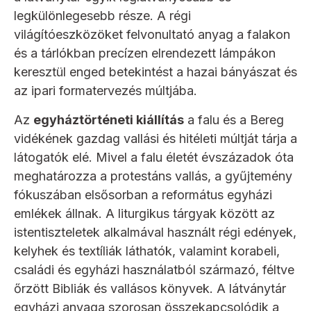
legkülönlegesebb része. A régi
világítóeszközöket felvonultató anyag a falakon
és a tárlókban precízen elrendezett lámpákon
keresztül enged betekintést a hazai bányászat és
az ipari formatervezés múltjába.
Az
egyháztörténeti kiállítás
a falu és a Bereg
vidékének gazdag vallási és hitéleti múltját tárja a
látogatók elé. Mivel a falu életét évszázadok óta
meghatározza a protestáns vallás, a gyűjtemény
fókuszában elsősorban a református egyházi
emlékek állnak. A liturgikus tárgyak között az
istentiszteletek alkalmával használt régi edények,
kelyhek és textíliák láthatók, valamint korabeli,
családi és egyházi használatból származó, féltve
őrzött Bibliák és vallásos könyvek. A látványtár
egyházi anyaga szorosan összekapcsolódik a