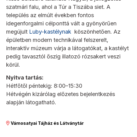
szatmári falu, ahol a Túr a Tiszába siet. A
település az elmúlt években fontos
idegenforgalmi célponttá vált a gyönyörűen
megújult
Luby-kastélynak
köszönhetően. Az
épületben modern technikával felszerelt,
interaktív múzeum várja a látogatókat, a kastélyt
pedig tavasztól őszig illatozó rózsakert veszi
körül.
Nyitva tartás:
Hétfőtől péntekig: 8:00–15:30
Hétvégén kizárólag előzetes bejelentkezés
alapján látogatható.
Vámosatyai Tájház és Látványtár