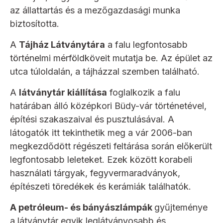
az állattartás és a mezőgazdasági munka
biztosította.
A
Tájház Látványtára
a falu legfontosabb
történelmi mérföldköveit mutatja be. Az épület az
utca túloldalán, a tájházzal szemben található.
A
látványtár kiállítása
foglalkozik a falu
határában álló középkori Büdy-vár történetével,
építési szakaszaival és pusztulásával. A
látogatók itt tekinthetik meg a vár 2006-ban
megkezdődött régészeti feltárása során előkerült
legfontosabb leleteket. Ezek között korabeli
használati tárgyak, fegyvermaradványok,
építészeti töredékek és kerámiák találhatók.
A petróleum- és bányászlámpák
gyűjteménye
a látványtár egyik leglátványosabb és