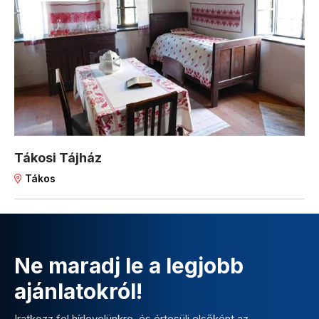
Tákosi Tájház
Tákos
Ne maradj le a legjobb
ajánlatokról!
Iratkozz fel hírlevelünkre, és értesülj elsőként az