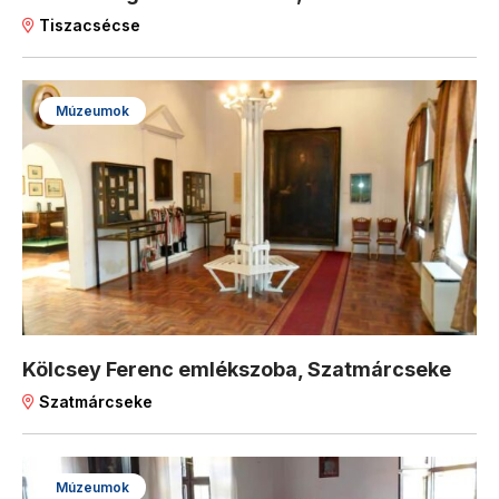
Tiszacsécse
Múzeumok
Kölcsey Ferenc emlékszoba, Szatmárcseke
Szatmárcseke
Múzeumok