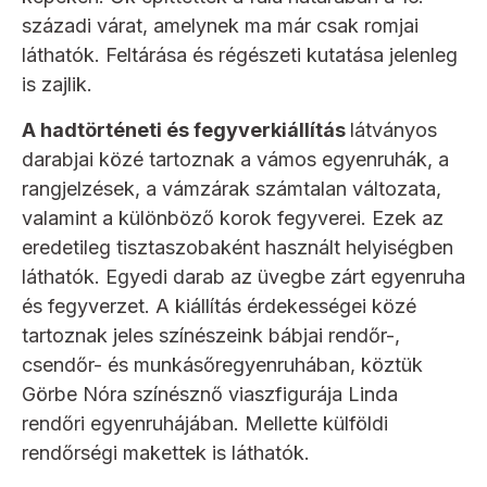
századi várat, amelynek ma már csak romjai
láthatók. Feltárása és régészeti kutatása jelenleg
is zajlik.
A hadtörténeti és fegyverkiállítás
látványos
darabjai közé tartoznak a vámos egyenruhák, a
rangjelzések, a vámzárak számtalan változata,
valamint a különböző korok fegyverei. Ezek az
eredetileg tisztaszobaként használt helyiségben
láthatók. Egyedi darab az üvegbe zárt egyenruha
és fegyverzet. A kiállítás érdekességei közé
tartoznak jeles színészeink bábjai rendőr-,
csendőr- és munkásőregyenruhában, köztük
Görbe Nóra színésznő viaszfigurája Linda
rendőri egyenruhájában. Mellette külföldi
rendőrségi makettek is láthatók.