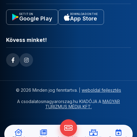
GET IT ON
DOWNLOAD ON THE
Google Play
App Store
Kövess minket!
© 2026 Minden jog fenntartva. |
weboldal fejlesztés
A csodalatosmagyarorszag.hu KIADÓJA A
MAGYAR
TURIZMUS MÉDIA KFT.