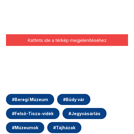
Kattints ide a térkép megjelenítéséhez
#
Beregi Múzeum
#
Büdy vár
#
Felső-Tisza-vidék
#
Jegyvásárlás
#
Múzeumok
#
Tájházak