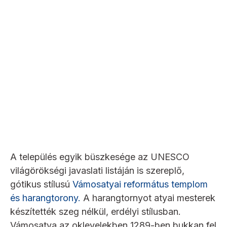
A település egyik büszkesége az UNESCO
világörökségi javaslati listáján is szereplő,
gótikus stílusú
Vámosatyai református templom
és harangtorony.
A harangtornyot atyai mesterek
készítették szeg nélkül, erdélyi stílusban.
Vámosatya az oklevelekben 1289-ben bukkan fel