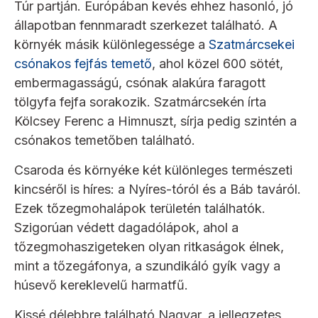
Túr partján. Európában kevés ehhez hasonló, jó
állapotban fennmaradt szerkezet található. A
környék másik különlegessége a
Szatmárcsekei
csónakos fejfás temető
, ahol közel 600 sötét,
embermagasságú, csónak alakúra faragott
tölgyfa fejfa sorakozik. Szatmárcsekén írta
Kölcsey Ferenc a Himnuszt, sírja pedig szintén a
csónakos temetőben található.
Csaroda és környéke két különleges természeti
kincséről is híres: a Nyíres-tóról és a Báb taváról.
Ezek tőzegmohalápok területén találhatók.
Szigorúan védett dagadólápok, ahol a
tőzegmohaszigeteken olyan ritkaságok élnek,
mint a tőzegáfonya, a szundikáló gyík vagy a
húsevő kereklevelű harmatfű.
Kissé délebbre található Nagyar, a jellegzetes