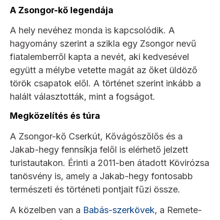
A Zsongor-kő legendája
A hely nevéhez monda is kapcsolódik. A
hagyomány szerint a szikla egy Zsongor nevű
fiatalemberről kapta a nevét, aki kedvesével
együtt a mélybe vetette magát az őket üldöző
török csapatok elől. A történet szerint inkább a
halált választották, mint a fogságot.
Megközelítés és túra
A Zsongor-kő Cserkút, Kővágószőlős és a
Jakab-hegy fennsíkja felől is elérhető jelzett
turistautakon. Érinti a 2011-ben átadott Kövirózsa
tanösvény is, amely a Jakab-hegy fontosabb
természeti és történeti pontjait fűzi össze.
A közelben van a
Babás-szerkövek
, a Remete-