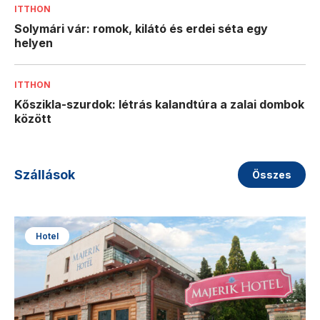
ITTHON
Solymári vár: romok, kilátó és erdei séta egy
helyen
ITTHON
Kőszikla-szurdok: létrás kalandtúra a zalai dombok
között
Szállások
Összes
Hotel