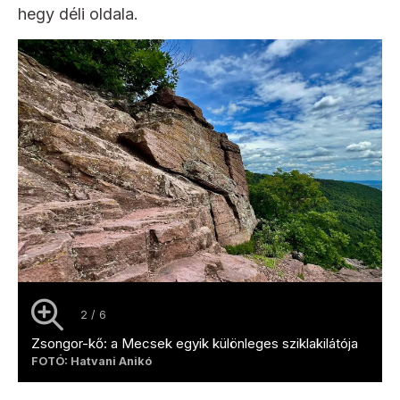
hegy déli oldala.
2 / 6
Zsongor-kő: a Mecsek egyik különleges sziklakilátója
FOTÓ: Hatvani Anikó