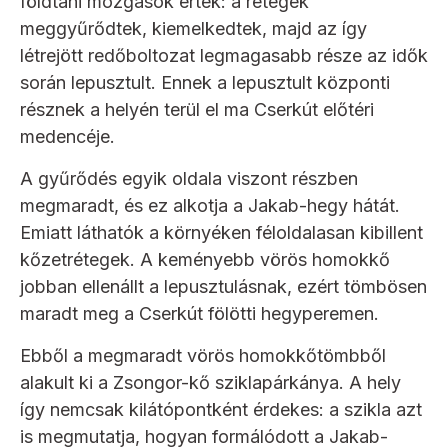
földtani mozgások érték: a rétegek
meggyűrődtek, kiemelkedtek, majd az így
létrejött redőboltozat legmagasabb része az idők
során lepusztult. Ennek a lepusztult központi
résznek a helyén terül el ma Cserkút előtéri
medencéje.
A gyűrődés egyik oldala viszont részben
megmaradt, és ez alkotja a Jakab-hegy hátát.
Emiatt láthatók a környéken féloldalasan kibillent
kőzetrétegek. A keményebb vörös homokkő
jobban ellenállt a lepusztulásnak, ezért tömbösen
maradt meg a Cserkút fölötti hegyperemen.
Ebből a megmaradt vörös homokkőtömbből
alakult ki a Zsongor-kő sziklapárkánya. A hely
így nemcsak kilátópontként érdekes: a szikla azt
is megmutatja, hogyan formálódott a Jakab-