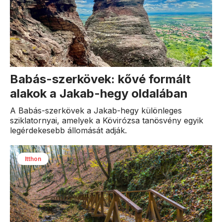
Babás-szerkövek: kővé formált
alakok a Jakab-hegy oldalában
A Babás-szerkövek a Jakab-hegy különleges
sziklatornyai, amelyek a Kövirózsa tanösvény egyik
legérdekesebb állomását adják.
Itthon