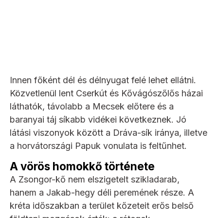
Innen főként dél és délnyugat felé lehet ellátni.
Közvetlenül lent Cserkút és Kővágószőlős házai
láthatók, távolabb a Mecsek előtere és a
baranyai táj síkabb vidékei következnek. Jó
látási viszonyok között a Dráva-sík iránya, illetve
a horvátországi Papuk vonulata is feltűnhet.
A vörös homokkő története
A Zsongor-kő nem elszigetelt szikladarab,
hanem a Jakab-hegy déli peremének része. A
kréta időszakban a terület kőzeteit erős belső