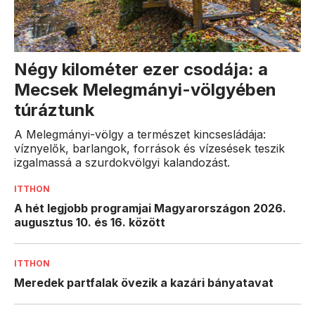
Négy kilométer ezer csodája: a
Mecsek Melegmányi-völgyében
túráztunk
A Melegmányi-völgy a természet kincsesládája:
víznyelők, barlangok, források és vízesések teszik
izgalmassá a szurdokvölgyi kalandozást.
ITTHON
A hét legjobb programjai Magyarországon 2026.
augusztus 10. és 16. között
ITTHON
Meredek partfalak övezik a kazári bányatavat