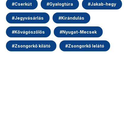
#
Cserkút
#
Gyalogtúra
#
Jakab-hegy
#
Jegyvásárlás
#
Kirándulás
#
Kővágószőlős
#
Nyugat-Mecsek
#
Zsongorkő kilátó
#
Zsongorkő lelátó