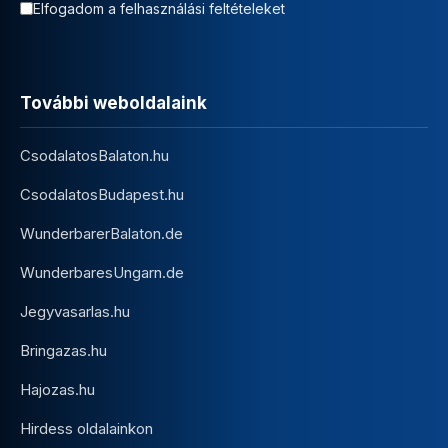
Elfogadom a felhasználási feltételeket
További weboldalaink
CsodalatosBalaton.hu
CsodalatosBudapest.hu
WunderbarerBalaton.de
WunderbaresUngarn.de
Jegyvasarlas.hu
Bringazas.hu
Hajozas.hu
Hirdess oldalainkon