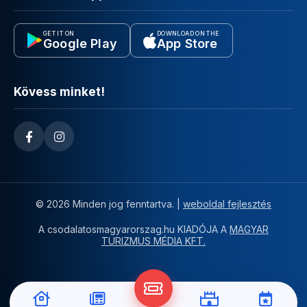
GET IT ON
DOWNLOAD ON THE
Google Play
App Store
Kövess minket!
© 2026 Minden jog fenntartva. |
weboldal fejlesztés
A csodalatosmagyarorszag.hu KIADÓJA A
MAGYAR
TURIZMUS MÉDIA KFT.