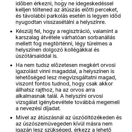
időben érkezni, hogy ne idegeskedéssel
kelljen töltened az átúszás előtti perceket,
és távolabbi parkolás esetén is legyen időd
nyugodtan visszasétálni a helyszínre.
Készülj fel, hogy a regisztráció, valamint a
karszalag átvétele várhatóan sorbanállás
mellett fog megtörténni, légy türelmes a
helyszínen dolgozó kollégákkal és
úszótársaiddal is.
Ha nem tudsz előzetesen megkért orvosi
igazolást vinni magaddal, a helyszínen is
lehetőséged lesz megvizsgáltatni magad,
viszont fontos tudnod, hogy csak akkor
állhatsz rajthoz, ha az orvos arra
alkalmasnak talál. A helyszíni orvosi
vizsgálat igénybevétele továbbá megemeli
a nevezési díjadat.
Mivel az átúszásnál az úszóöltözékeden és
az úszószemüvegeden kívül másra nem
igazán lesz szükséged, érkezz a lehető