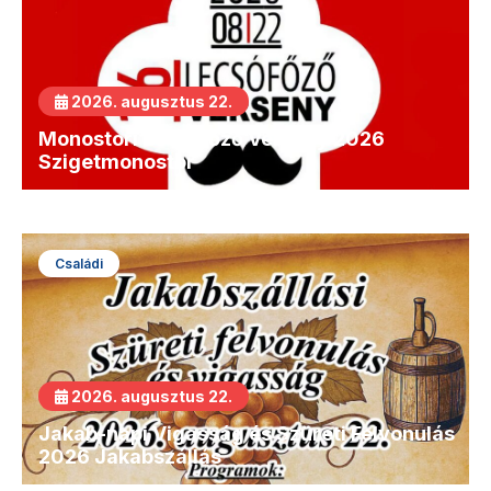
2026. augusztus 22.
Monostori Lecsófőző Verseny 2026
Szigetmonostor
Családi
2026. augusztus 22.
Jakab-napi Vigasság és Szüreti Felvonulás
2026 Jakabszállás