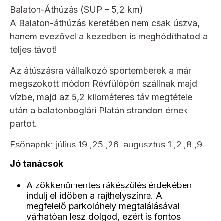
Balaton-Áthúzás (SUP – 5,2 km)
A Balaton-áthúzás keretében nem csak úszva,
hanem evezővel a kezedben is meghódíthatod a
teljes távot!
Az átúszásra vállalkozó sportemberek a már
megszokott módon Révfülöpön szállnak majd
vízbe, majd az 5,2 kilométeres táv megtétele
után a balatonboglári Platán strandon érnek
partot.
Esőnapok: július 19.,25.,26. augusztus 1.,2.,8.,9.
Jó tanácsok
A zökkenőmentes rákészülés érdekében
indulj el időben a rajthelyszínre. A
megfelelő parkolóhely megtalálásával
várhatóan lesz dolgod, ezért is fontos