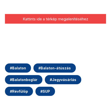
Kattints ide a térkép megjelenítéséhez
#
Balaton
#
Balaton-átúszás
#
Balatonboglár
#
Jegyvásárlás
#
Révfülöp
#
SUP