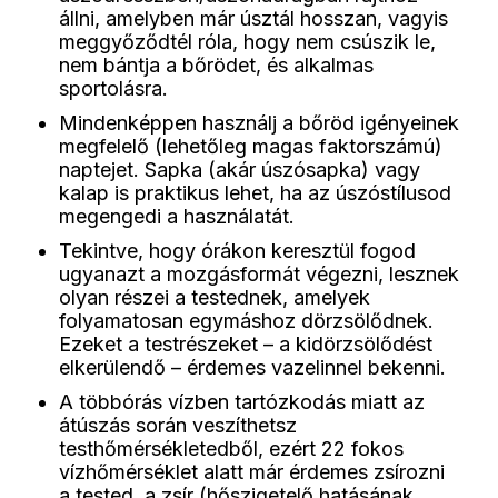
állni, amelyben már úsztál hosszan, vagyis
meggyőződtél róla, hogy nem csúszik le,
nem bántja a bőrödet, és alkalmas
sportolásra.
Mindenképpen használj a bőröd igényeinek
megfelelő (lehetőleg magas faktorszámú)
naptejet. Sapka (akár úszósapka) vagy
kalap is praktikus lehet, ha az úszóstílusod
megengedi a használatát.
Tekintve, hogy órákon keresztül fogod
ugyanazt a mozgásformát végezni, lesznek
olyan részei a testednek, amelyek
folyamatosan egymáshoz dörzsölődnek.
Ezeket a testrészeket – a kidörzsölődést
elkerülendő – érdemes vazelinnel bekenni.
A többórás vízben tartózkodás miatt az
átúszás során veszíthetsz
testhőmérsékletedből, ezért 22 fokos
vízhőmérséklet alatt már érdemes zsírozni
a tested, a zsír (hőszigetelő hatásának