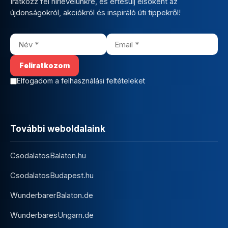
Iratkozz fel hírlevelünkre, és értesülj elsőként az
újdonságokról, akciókról és inspiráló úti tippekről!
Elfogadom a felhasználási feltételeket
További weboldalaink
CsodalatosBalaton.hu
CsodalatosBudapest.hu
WunderbarerBalaton.de
WunderbaresUngarn.de