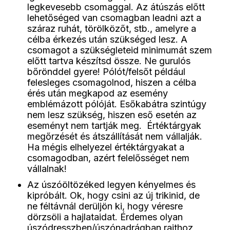
legkevesebb csomaggal. Az átúszás előtt
lehetőséged van csomagban leadni azt a
száraz ruhát, törölközőt, stb., amelyre a
célba érkezés után szükséged lesz. A
csomagot a szükségleteid minimumát szem
előtt tartva készítsd össze. Ne gurulós
bőrönddel gyere! Pólót/felsőt például
felesleges csomagolnod, hiszen a célba
érés után megkapod az esemény
emblémázott pólóját. Esőkabátra szintúgy
nem lesz szükség, hiszen eső esetén az
eseményt nem tartják meg. Értéktárgyak
megőrzését és átszállítását nem vállalják.
Ha mégis elhelyezel értéktárgyakat a
csomagodban, azért felelősséget nem
vállalnak!
Az úszóöltözéked legyen kényelmes és
kipróbált. Ok, hogy csini az új trikinid, de
ne féltávnál derüljön ki, hogy véresre
dörzsöli a hajlataidat. Érdemes olyan
úszódresszben/úszónadrágban rajthoz