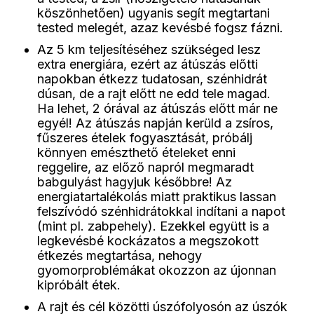
köszönhetően) ugyanis segít megtartani
tested melegét, azaz kevésbé fogsz fázni.
Az 5 km teljesítéséhez szükséged lesz
extra energiára, ezért az átúszás előtti
napokban étkezz tudatosan, szénhidrát
dúsan, de a rajt előtt ne edd tele magad.
Ha lehet, 2 órával az átúszás előtt már ne
egyél! Az átúszás napján kerüld a zsíros,
fűszeres ételek fogyasztását, próbálj
könnyen emészthető ételeket enni
reggelire, az előző napról megmaradt
babgulyást hagyjuk későbbre! Az
energiatartalékolás miatt praktikus lassan
felszívódó szénhidrátokkal indítani a napot
(mint pl. zabpehely). Ezekkel együtt is a
legkevésbé kockázatos a megszokott
étkezés megtartása, nehogy
gyomorproblémákat okozzon az újonnan
kipróbált étek.
A rajt és cél közötti úszófolyosón az úszók