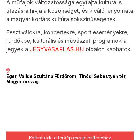
A műfajok változatossága egyfajta kulturális
utazásra hívja a közönséget, és kiváló lenyomata
a magyar kortárs kultúra sokszínűségének.
Fesztiválokra, koncertekre, sport eseményekre,
fürdőkbe, kulturális és művészeti programokra
jegyek a
JEGYVASARLAS.HU
oldalon kaphatók.
Eger, Valide Szultána Fürdőrom, Tinódi Sebestyén tér,
Magyarország
Kattints ide a térkép megjelenítéséhez