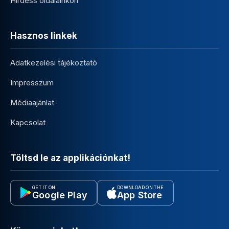
Hirdess oldalainkon
Hasznos linkek
Adatkezelési tájékoztató
Impresszum
Médiaajánlat
Kapcsolat
Töltsd le az applikációnkat!
GET IT ON
DOWNLOAD ON THE
Google Play
App Store