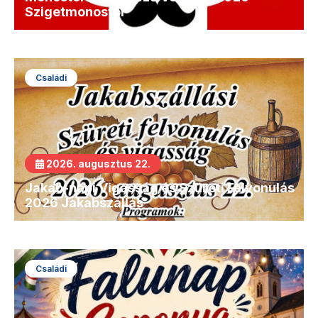
Szigetmonostor
Családi
2026. augusztus 22.
Jakab-napi Vigasság és Szüreti Felvonulás
2026 Jakabszállás
Családi