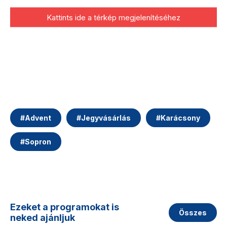
Kattints ide a térkép megjelenítéséhez
#
Advent
#
Jegyvásárlás
#
Karácsony
#
Sopron
Ezeket a programokat is
Összes
neked ajánljuk