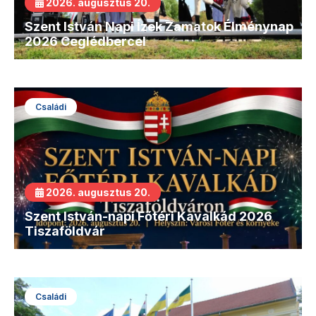
2026. augusztus 20.
Szent István Napi Ízek Zamatok Élménynap
2026 Ceglédbercel
Családi
2026. augusztus 20.
Szent István-napi Főtéri Kavalkád 2026
Tiszaföldvár
Családi