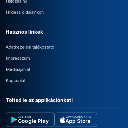
Hajozas.hu
Hirdess oldalainkon
Hasznos linkek
Adatkezelési tájékoztató
Impresszum
Médiaajánlat
Kapcsolat
Töltsd le az applikációnkat!
GET IT ON
DOWNLOAD ON THE
Google Play
App Store