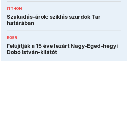
ITTHON
Szakadás-árok: sziklás szurdok Tar
határában
EGER
Felújítják a 15 éve lezárt Nagy-Eged-hegyi
Dobó István-kilátót