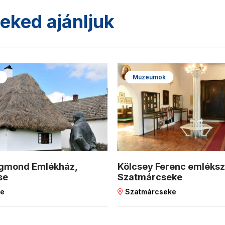
neked ajánljuk
Múzeumok
igmond Emlékház,
Kölcsey Ferenc emléksz
se
Szatmárcseke
se
Szatmárcseke