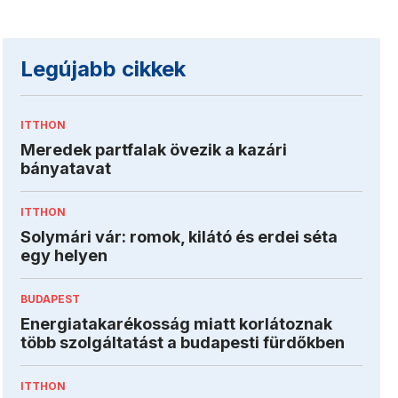
Legújabb cikkek
ITTHON
Meredek partfalak övezik a kazári
bányatavat
ITTHON
Solymári vár: romok, kilátó és erdei séta
egy helyen
BUDAPEST
Energiatakarékosság miatt korlátoznak
több szolgáltatást a budapesti fürdőkben
ITTHON