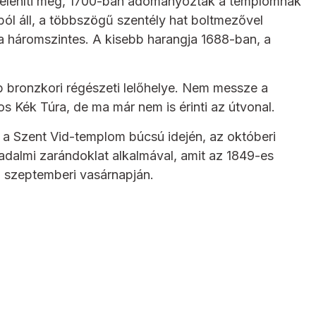
jeleníti meg, 1700-ban adományozták a templomnak
ból áll, a többszögű szentély hat boltmezővel
a háromszintes. A kisebb harangja 1688-ban, a
 bronzkori régészeti lelőhelye. Nem messze a
s Kék Túra, de ma már nem is érinti az útvonal.
 a Szent Vid-templom búcsú idején, az októberi
dalmi zarándoklat alkalmával, amit az 1849-es
 szeptemberi vasárnapján.