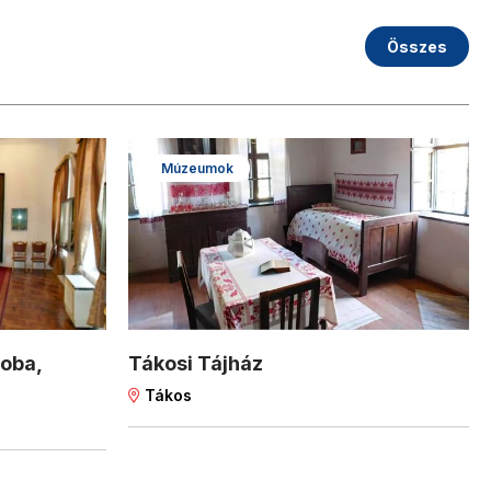
Összes
Múzeumok
oba,
Tákosi Tájház
Tákos