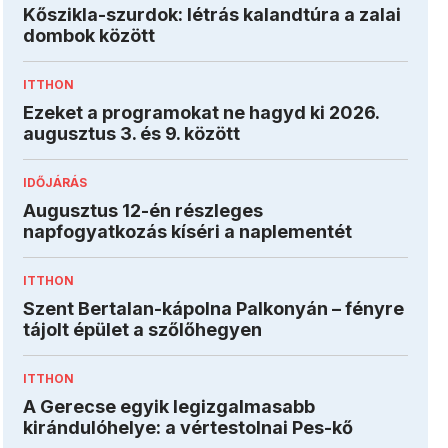
Kőszikla-szurdok: létrás kalandtúra a zalai
dombok között
ITTHON
Ezeket a programokat ne hagyd ki 2026.
augusztus 3. és 9. között
IDŐJÁRÁS
Augusztus 12-én részleges
napfogyatkozás kíséri a naplementét
ITTHON
Szent Bertalan-kápolna Palkonyán – fényre
tájolt épület a szőlőhegyen
ITTHON
A Gerecse egyik legizgalmasabb
kirándulóhelye: a vértestolnai Pes-kő