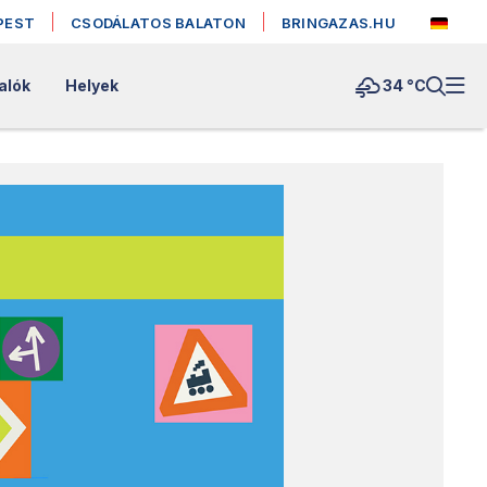
PEST
CSODÁLATOS BALATON
BRINGAZAS.HU
alók
Helyek
34 °
C