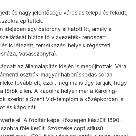
edt és nagy jelentőségű városias település feküdt,
aszokra építették.
idejében egy őstorony állhatott itt, amely a
ízellátását biztosító vízvezeték- rendszert
és is létezett, temetkezési helyeik régészeti
ácsháza, Vasasszonyfa).
áncait az államalapítás idején is megújítottak. Vára
határmenti osztrák-magyar háborúskodás során
léke tovább élt, ezért még ma is úgy tartják, hogy
 a török ellen. A kápolna helyén már a Karoling-
ok szerint a Szent Vid-templom a középkorban is
kot és kápolnát.
nyerte el. A főoltár képe Kőszegen készült 1890-
 szobra fölé került. Szószéke copf stílusú