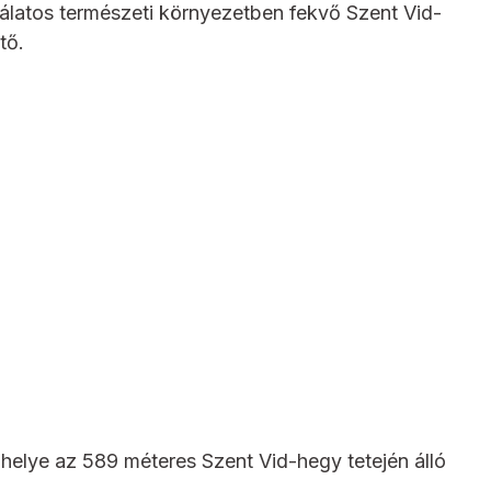
latos természeti környezetben fekvő Szent Vid-
tő.
elye az 589 méteres Szent Vid-hegy tetején álló