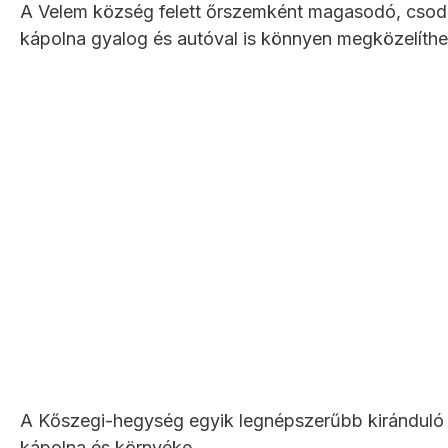
A Velem község felett őrszemként magasodó, csodá
kápolna gyalog és autóval is könnyen megközelíthe
A Kőszegi-hegység egyik legnépszerűbb kiránduló h
kápolna és környéke.