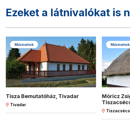
Ezeket a látnivalókat is 
Múzeumok
Múzeumok
Tisza Bemutatóház, Tivadar
Móricz Zs
Tiszacséc
Tivadar
Tiszacséc