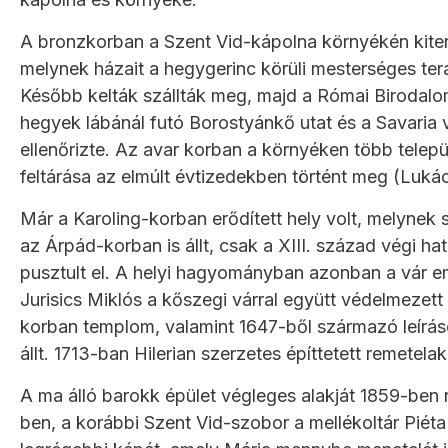
A bronzkorban a Szent Vid-kápolna környékén kiterj
melynek házait a hegygerinc körüli mesterséges ter
Később kelták szállták meg, majd a Római Birodalom 
hegyek lábánál futó Borostyánkő utat és a Savaria v
ellenőrizte. Az avar korban a környéken több települ
feltárása az elmúlt évtizedekben történt meg (Luk
Már a Karoling-korban erődített hely volt, melynek s
az Árpád-korban is állt, csak a XIII. század végi 
pusztult el. A helyi hagyományban azonban a vár em
Jurisics Miklós a kőszegi várral együtt védelmezett
korban templom, valamint 1647-ből származó leírás
állt. 1713-ban Hilerian szerzetes építtetett remetela
A ma álló barokk épület végleges alakját 1859-ben 
ben, a korábbi Szent Vid-szobor a mellékoltár Piéta