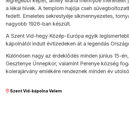
legrégebbi képét, amely Mária mennybe menetelét 
a lékai hívek. A templom hajója cseh süvegboltozat
fedett. Emeletes sekrestyéje síkmennyezetes, torny
nagyobb 1926-ban készült.
A Szent Vid-hegy Közép-Európa egyik legismertebb
kápolnától indult évtizedeken át a legendás Országo
Különösen nagy az érdeklődés minden június 15-én,
Gesztenye Ünnepkor, valamint Perenye község foga
kolerajárvány emlékére rendeznek minden év utolsó
Szent Vid-kápolna Velem