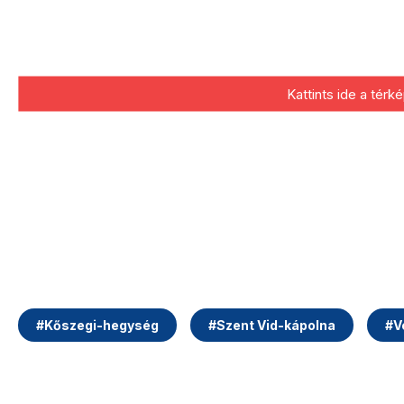
Kattints ide a tér
#
Kőszegi-hegység
#
Szent Vid-kápolna
#
V