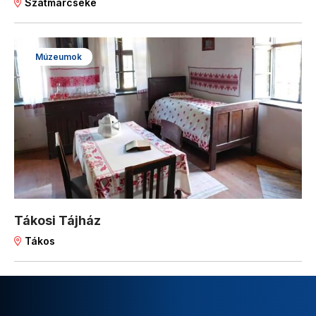
Szatmárcseke
Múzeumok
Tákosi Tájház
Tákos