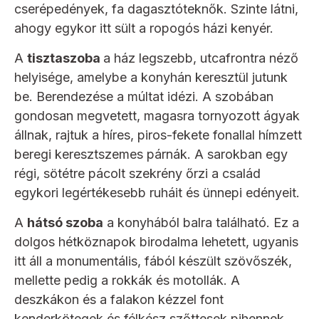
cserépedények, fa dagasztóteknők. Szinte látni,
ahogy egykor itt sült a ropogós házi kenyér.
A
tisztaszoba
a ház legszebb, utcafrontra néző
helyisége, amelybe a konyhán keresztül jutunk
be. Berendezése a múltat idézi. A szobában
gondosan megvetett, magasra tornyozott ágyak
állnak, rajtuk a híres, piros-fekete fonallal hímzett
beregi keresztszemes párnák. A sarokban egy
régi, sötétre pácolt szekrény őrzi a család
egykori legértékesebb ruháit és ünnepi edényeit.
A
hátsó szoba
a konyhából balra található. Ez a
dolgos hétköznapok birodalma lehetett, ugyanis
itt áll a monumentális, fából készült szövőszék,
mellette pedig a rokkák és motollák. A
deszkákon és a falakon kézzel font
kenderkötegek és félkész szőttesek pihennek.