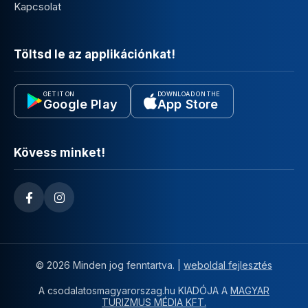
Kapcsolat
Töltsd le az applikációnkat!
GET IT ON
DOWNLOAD ON THE
Google Play
App Store
Kövess minket!
© 2026 Minden jog fenntartva. |
weboldal fejlesztés
A csodalatosmagyarorszag.hu KIADÓJA A
MAGYAR
TURIZMUS MÉDIA KFT.