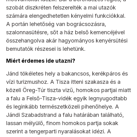
szobát diszkréten felszerelték a mai utazók
számára elengedhetetlen kényelmi funkciókkal.
A portán lehetőség van bográcsozásra,
szalonnasütésre, sőt a ház belső kemencéjével
összehangolva akár hagyományos kenyérsütési
bemutatók részesei is lehetünk.
Miért érdemes ide utazni?
Jánd tökéletes hely a bakancsos, kerékpáros és
vízi turizmushoz. A Tisza itteni szakasza és a
közeli Öreg-Túr tiszta vizű, homokos partjai miatt
a falu a Felső-Tisza-vidék egyik legnyugodtabb
és leginkább természetközeli pihenőhelye. A
Jándi Szabadstrand a falu határában található,
lassan mélyülő, finom homokos partja sokak
szerint a tengerparti nyaralásokat idézi. A