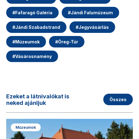
#
Fafaragó Galéria
#
Jándi Falumúzeum
#
Jándi Szabadstrand
#
Jegyvásárlás
#
Múzeumok
#
Öreg-Túr
#
Vásárosnamény
Ezeket a látnivalókat is
Összes
neked ajánljuk
Múzeumok