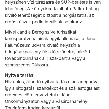
helyszínen vízi túrázásra és SUP-bérlésre is van
lehetőség. A környéken található Patkó-holtág
kiváló lehetőséget biztosít a horgászatra, az
erdős részek pedig ideálisak sétákhoz.
Mivel Jánd a Bereg szíve turisztikai
kerékpárútvonalainak egyik állomása, a Jándi
Falumúzeum udvara kiváló helyszín a
bringásoknak egy frissítő szünetre, mielőtt
továbbindulnának a Tisza-partra vagy a
szomszédos Tákosra.
Nyitva tartás:
Hivatalos, állandó nyitva tartás nincs megadva,
így a látogatási szándékot és a szállásfoglalást
érdemes előre egyeztetni a Jándi
Önkormányzaton vagy a vásárosnaményi
Tourinform irodán keresztül.