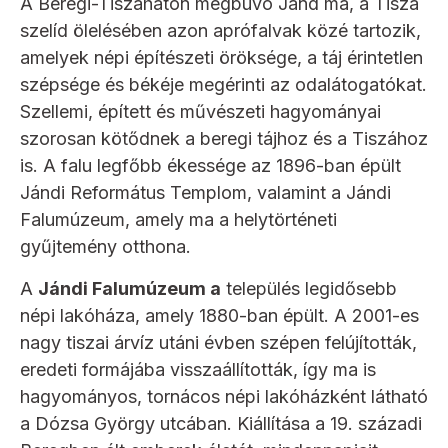
A Beregi-Tiszaháton megbúvó Jánd ma, a Tisza
szelíd ölelésében azon aprófalvak közé tartozik,
amelyek népi építészeti öröksége, a táj érintetlen
szépsége és békéje megérinti az odalátogatókat.
Szellemi, épített és művészeti hagyományai
szorosan kötődnek a beregi tájhoz és a Tiszához
is. A falu legfőbb ékessége az 1896-ban épült
Jándi Református Templom, valamint a Jándi
Falumúzeum, amely ma a helytörténeti
gyűjtemény otthona.
A
Jándi Falumúzeum a
település legidősebb
népi lakóháza, amely 1880-ban épült. A 2001-es
nagy tiszai árvíz utáni évben szépen felújították,
eredeti formájába visszaállították, így ma is
hagyományos, tornácos népi lakóházként látható
a Dózsa György utcában. Kiállítása a 19. századi