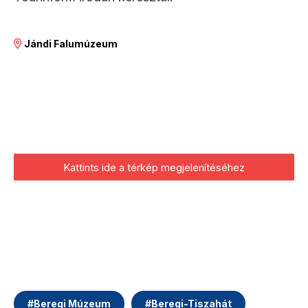
Jándi Falumúzeum
Kattints ide a térkép megjelenítéséhez
#
Beregi Múzeum
#
Beregi-Tiszahát