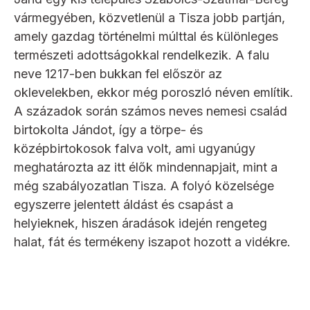
vármegyében, közvetlenül a Tisza jobb partján,
amely gazdag történelmi múlttal és különleges
természeti adottságokkal rendelkezik. A falu
neve 1217-ben bukkan fel először az
oklevelekben, ekkor még poroszló néven említik.
A századok során számos neves nemesi család
birtokolta Jándot, így a törpe- és
középbirtokosok falva volt, ami ugyanúgy
meghatározta az itt élők mindennapjait, mint a
még szabályozatlan Tisza. A folyó közelsége
egyszerre jelentett áldást és csapást a
helyieknek, hiszen áradások idején rengeteg
halat, fát és termékeny iszapot hozott a vidékre.