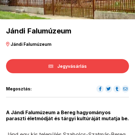
Jándi Falumúzeum
Jándi Falumúzeum
Jegyvásárlás
Megosztás:
A Jándi Falumúzeum a Bereg hagyományos
paraszti életmódját és tárgyi kultúráját mutatja be.
Jánd egy kis település Szabolcs-Szatmár-Bereg