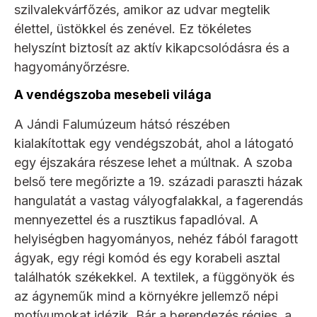
szilvalekvárfőzés, amikor az udvar megtelik
élettel, üstökkel és zenével. Ez tökéletes
helyszínt biztosít az aktív kikapcsolódásra és a
hagyományőrzésre.
A vendégszoba mesebeli világa
A Jándi Falumúzeum hátsó részében
kialakítottak egy vendégszobát, ahol a látogató
egy éjszakára részese lehet a múltnak. A szoba
belső tere megőrizte a 19. századi paraszti házak
hangulatát a vastag vályogfalakkal, a fagerendás
mennyezettel és a rusztikus fapadlóval. A
helyiségben hagyományos, nehéz fából faragott
ágyak, egy régi komód és egy korabeli asztal
találhatók székekkel. A textilek, a függönyök és
az ágyneműk mind a környékre jellemző népi
motívumokat idézik. Bár a berendezés régies, a