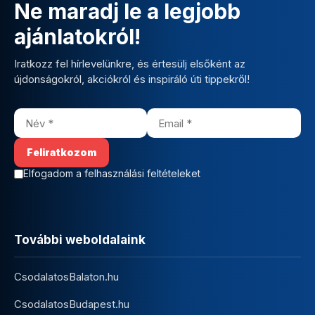
Ne maradj le a legjobb
ajánlatokról!
Iratkozz fel hírlevelünkre, és értesülj elsőként az
újdonságokról, akciókról és inspiráló úti tippekről!
Elfogadom a felhasználási feltételeket
További weboldalaink
CsodalatosBalaton.hu
CsodalatosBudapest.hu