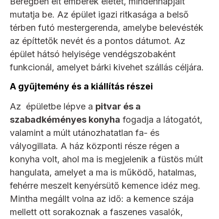
Beregben élt emberek életét, mindennapjait
mutatja be. Az épület igazi ritkasága a belső
térben futó mestergerenda, amelybe belevésték
az építtetők nevét és a pontos dátumot. Az
épület hátsó helyisége vendégszobaként
funkcionál, amelyet bárki kivehet szállás céljára.
A gyűjtemény és a kiállítás részei
Az épületbe lépve a
pitvar és a
szabadkéményes konyha
fogadja a látogatót,
valamint a múlt utánozhatatlan fa- és
vályogillata. A ház központi része régen a
konyha volt, ahol ma is megjelenik a füstös múlt
hangulata, amelyet a ma is működő, hatalmas,
fehérre meszelt kenyérsütő kemence idéz meg.
Mintha megállt volna az idő: a kemence szája
mellett ott sorakoznak a faszenes vasalók,