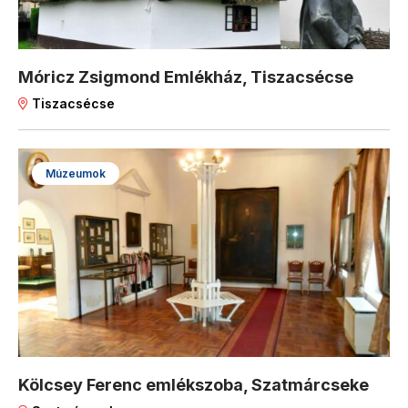
Móricz Zsigmond Emlékház, Tiszacsécse
Tiszacsécse
Múzeumok
Kölcsey Ferenc emlékszoba, Szatmárcseke