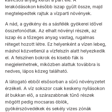
lerakódásokon később iszap gyűlt össze, majd
megtelepedtek rajtuk a vízparti növények.
A nád, a gyékény és a sásfélék gyökerei idővel
összefonódtak. Az elhalt növényi részek, az
iszap és a tőzeges anyag vastag, rugalmas
réteget hozott létre. Ez helyenként a vízen lebeg,
máshol közvetlenül a vízfelszín alatt helyezkedik
el. A felszínen bokrok és kisebb fák is
megjelenhetnek, miközben alattuk továbbra is
nedves, lápos közeg található.
A látogató ebből elsősorban a sűrű növényzetet
érzékeli. A víz sokszor csak keskeny nyílásokon
át bukkan elő, a szárazabbnak tűnő részek
mögött pedig mocsaras öblök,
gyökérszövedékek és sekély vizes zónák