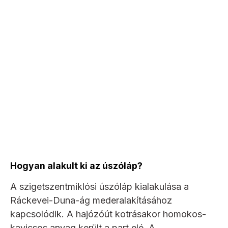
Hogyan alakult ki az úszóláp?
A szigetszentmiklósi úszóláp kialakulása a
Ráckevei-Duna-ág mederalakításához
kapcsolódik. A hajózóút kotrásakor homokos-
kavicsos anyag került a part elé. A