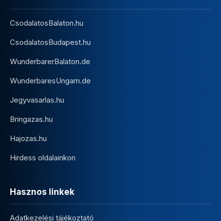
CsodalatosBalaton.hu
CsodalatosBudapest.hu
WunderbarerBalaton.de
WunderbaresUngarn.de
Jegyvasarlas.hu
Bringazas.hu
Hajozas.hu
Hirdess oldalainkon
Hasznos linkek
Adatkezelési tájékoztató