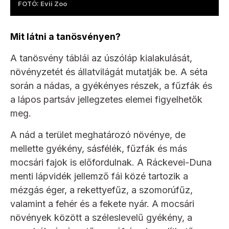
FOTÓ: Evii Zoo
Mit látni a tanösvényen?
A tanösvény táblái az úszóláp kialakulását,
növényzetét és állatvilágát mutatják be. A séta
során a nádas, a gyékényes részek, a fűzfák és
a lápos partsáv jellegzetes elemei figyelhetők
meg.
A nád a terület meghatározó növénye, de
mellette gyékény, sásfélék, fűzfák és más
mocsári fajok is előfordulnak. A Ráckevei-Duna
menti lápvidék jellemző fái közé tartozik a
mézgás éger, a rekettyefűz, a szomorúfűz,
valamint a fehér és a fekete nyár. A mocsári
növények között a széleslevelű gyékény, a