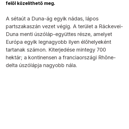
felől közelíthető meg.
A sétaút a Duna-ág egyik nádas, lápos
partszakaszán vezet végig. A terület a Ráckevei-
Duna menti úszóláp-együttes része, amelyet
Európa egyik legnagyobb ilyen élőhelyeként
tartanak számon. Kiterjedése mintegy 700
hektár; a kontinensen a franciaországi Rhône-
delta úszólápja nagyobb nála.