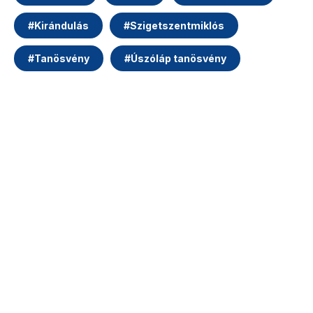
#
Kirándulás
#
Szigetszentmiklós
#
Tanösvény
#
Úszóláp tanösvény