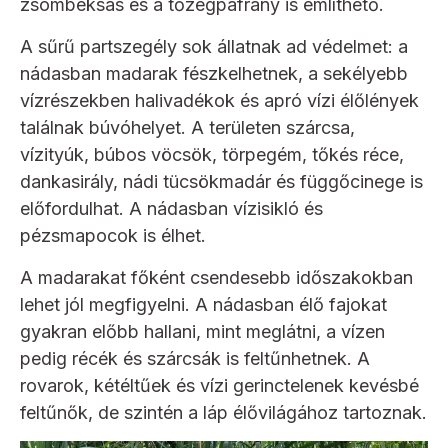
zsombéksás és a tőzegpáfrány is említhető.
A sűrű partszegély sok állatnak ad védelmet: a
nádasban madarak fészkelhetnek, a sekélyebb
vízrészekben halivadékok és apró vízi élőlények
találnak búvóhelyet. A területen szárcsa,
vízityúk, búbos vöcsök, törpegém, tőkés réce,
dankasirály, nádi tücsökmadár és függőcinege is
előfordulhat. A nádasban vízisikló és
pézsmapocok is élhet.
A madarakat főként csendesebb időszakokban
lehet jól megfigyelni. A nádasban élő fajokat
gyakran előbb hallani, mint meglátni, a vízen
pedig récék és szárcsák is feltűnhetnek. A
rovarok, kétéltűek és vízi gerinctelenek kevésbé
feltűnők, de szintén a láp élővilágához tartoznak.