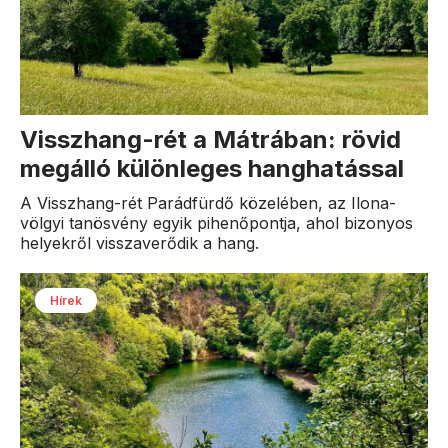
Visszhang-rét a Mátrában: rövid
megálló különleges hanghatással
A Visszhang-rét Parádfürdő közelében, az Ilona-
völgyi tanösvény egyik pihenőpontja, ahol bizonyos
helyekről visszaverődik a hang.
Hírek