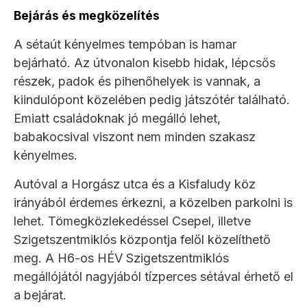
Bejárás és megközelítés
A sétaút kényelmes tempóban is hamar
bejárható. Az útvonalon kisebb hidak, lépcsős
részek, padok és pihenőhelyek is vannak, a
kiindulópont közelében pedig játszótér található.
Emiatt családoknak jó megálló lehet,
babakocsival viszont nem minden szakasz
kényelmes.
Autóval a Horgász utca és a Kisfaludy köz
irányából érdemes érkezni, a közelben parkolni is
lehet. Tömegközlekedéssel Csepel, illetve
Szigetszentmiklós központja felől közelíthető
meg. A H6-os HÉV Szigetszentmiklós
megállójától nagyjából tízperces sétával érhető el
a bejárat.