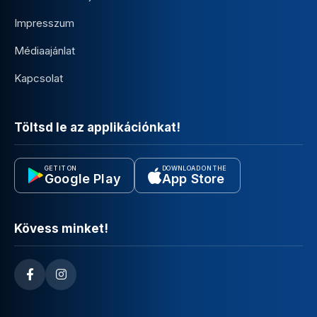
Impresszum
Médiaajánlat
Kapcsolat
Töltsd le az applikációnkat!
GET IT ON
DOWNLOAD ON THE
Google Play
App Store
Kövess minket!