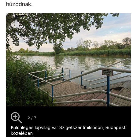
húzódnak.
2 / 7
Különleges lápvilág vár Szigetszentmiklóson, Budapest
közelében