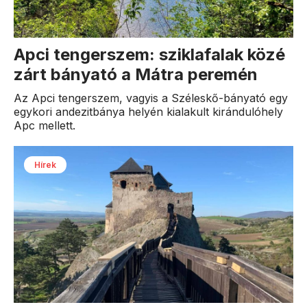
Apci tengerszem: sziklafalak közé
zárt bányató a Mátra peremén
Az Apci tengerszem, vagyis a Széleskő-bányató egy
egykori andezitbánya helyén kialakult kirándulóhely
Apc mellett.
Hírek