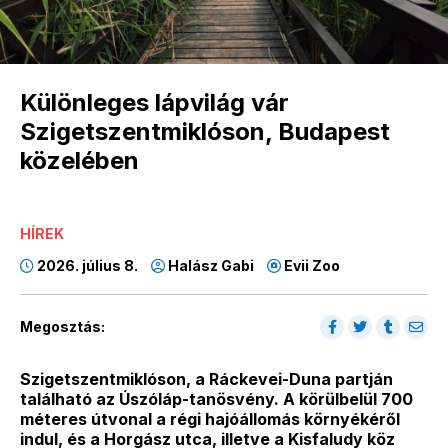
Különleges lápvilág vár
Szigetszentmiklóson, Budapest
közelében
HÍREK
2026. július 8.
Halász Gabi
Evii Zoo
Megosztás:
Szigetszentmiklóson, a Ráckevei-Duna partján
található az Úszóláp-tanösvény. A körülbelül 700
méteres útvonal a régi hajóállomás környékéről
indul, és a Horgász utca, illetve a Kisfaludy köz