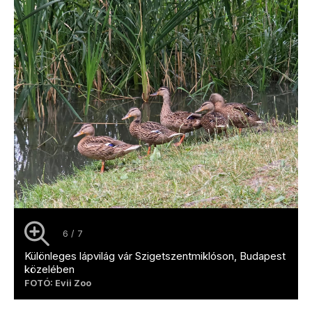
6 / 7
Különleges lápvilág vár Szigetszentmiklóson, Budapest
közelében
FOTÓ: Evii Zoo