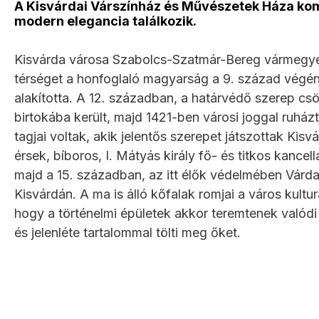
A Kisvárdai Várszínház és Művészetek Háza ko
modern elegancia találkozik.
Kisvárda városa Szabolcs-Szatmár-Bereg vármegyé
térséget a honfoglaló magyarság a 9. század végén
alakította. A 12. században, a határvédő szerep c
birtokába került, majd 1421-ben városi joggal ruházt
tagjai voltak, akik jelentős szerepet játszottak Kis
érsek, bíboros, I. Mátyás király fő- és titkos kancell
majd a 15. században, az itt élők védelmében Várda
Kisvárdán. A ma is álló kőfalak romjai a város kulturá
hogy a történelmi épületek akkor teremtenek valód
és jelenléte tartalommal tölti meg őket.