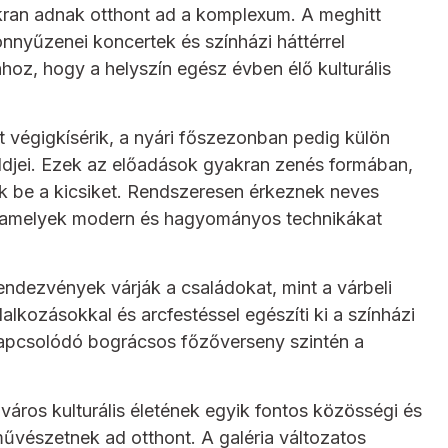
kran adnak otthont ad a komplexum. A meghitt
nnyűzenei koncertek és színházi háttérrel
oz, hogy a helyszín egész évben élő kulturális
 végigkísérik, a nyári főszezonban pedig külön
djei. Ezek az előadások gyakran zenés formában,
ják be a kicsiket. Rendszeresen érkeznek neves
l, amelyek modern és hagyományos technikákat
endezvények várják a családokat, mint a várbeli
alkozásokkal és arcfestéssel egészíti ki a színházi
apcsolódó bográcsos főzőverseny szintén a
város kulturális életének egyik fontos közösségi és
vészetnek ad otthont. A galéria változatos