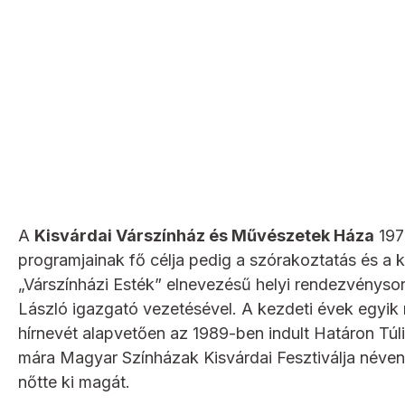
A
Kisvárdai Várszínház és Művészetek Háza
197
programjainak fő célja pedig a szórakoztatás és a ku
„Várszínházi Esték” elnevezésű helyi rendezvénysoro
László igazgató vezetésével. A kezdeti évek egyik 
hírnevét alapvetően az 1989-ben indult Határon Túl
mára Magyar Színházak Kisvárdai Fesztiválja néven
nőtte ki magát.