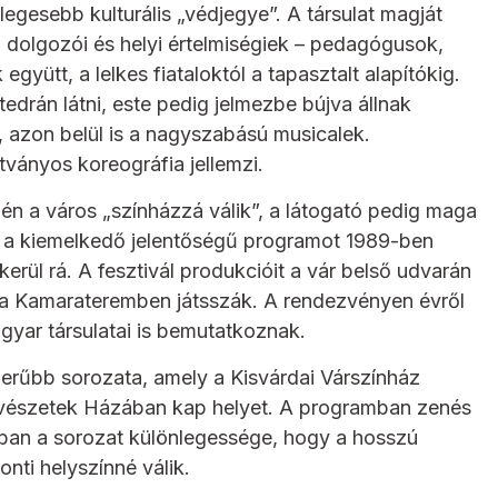
egesebb kulturális „védjegye”. A társulat magját
i dolgozói és helyi értelmiségiek – pedagógusok,
gyütt, a lelkes fiataloktól a tapasztalt alapítókig.
drán látni, este pedig jelmezbe bújva állnak
, azon belül is a nagyszabású musicalek.
tványos koreográfia jellemzi.
jén a város „színházzá válik”, a látogató pedig maga
zt a kiemelkedő jelentőségű programot 1989-ben
rül rá. A fesztivál produkcióit a vár belső udvarán
 a Kamarateremben játsszák. A rendezvényen évről
agyar társulatai is bemutatkoznak.
erűbb sorozata, amely a Kisvárdai Várszínház
űvészetek Házában kap helyet. A programban zenés
-ban a sorozat különlegessége, hogy a hosszú
onti helyszínné válik.