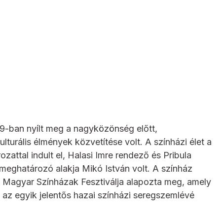
9-ban nyílt meg a nagyközönség előtt,
lturális élmények közvetítése volt. A színházi élet a
zattal indult el, Halasi Imre rendező és Pribula
meghatározó alakja Mikó István volt. A színház
i Magyar Színházak Fesztiválja alapozta meg, amely
 az egyik jelentős hazai színházi seregszemlévé