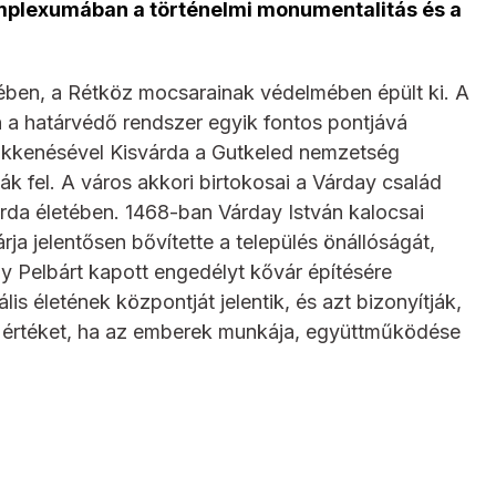
mplexumában a történelmi monumentalitás és a
ben, a Rétköz mocsarainak védelmében épült ki. A
 a határvédő rendszer egyik fontos pontjává
sökkenésével Kisvárda a Gutkeled nemzetség
ák fel. A város akkori birtokosai a Várday család
várda életében. 1468-ban Várday István kalocsai
árja jelentősen bővítette a település önállóságát,
y Pelbárt kapott engedélyt kővár építésére
lis életének központját jelentik, és azt bizonyítják,
i értéket, ha az emberek munkája, együttműködése