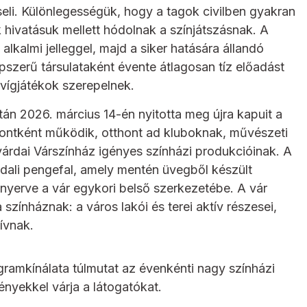
seli. Különlegességük, hogy a tagok civilben gyakran
hivatásuk mellett hódolnak a színjátszásnak. A
 alkalmi jelleggel, majd a siker hatására állandó
pszerű társulataként évente átlagosan tíz előadást
 vígjátékok szerepelnek.
tán 2026. március 14-én nyitotta meg újra kapuit a
özpontként működik, otthont ad kluboknak, művészeti
árdai Várszínház igényes színházi produkcióinak. A
ldali pengefal, amely mentén üvegből készült
 nyerve a vár egykori belső szerkezetébe. A vár
színháznak: a város lakói és terei aktív részesei,
ívnak.
ramkínálata túlmutat az évenkénti nagy színházi
ényekkel várja a látogatókat.