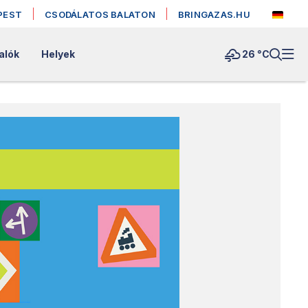
PEST
CSODÁLATOS BALATON
BRINGAZAS.HU
alók
Helyek
26 °
C