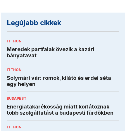
Legújabb cikkek
ITTHON
Meredek partfalak övezik a kazári
bányatavat
ITTHON
Solymári vár: romok, kilátó és erdei séta
egy helyen
BUDAPEST
Energiatakarékosság miatt korlátoznak
több szolgáltatást a budapesti fürdőkben
ITTHON