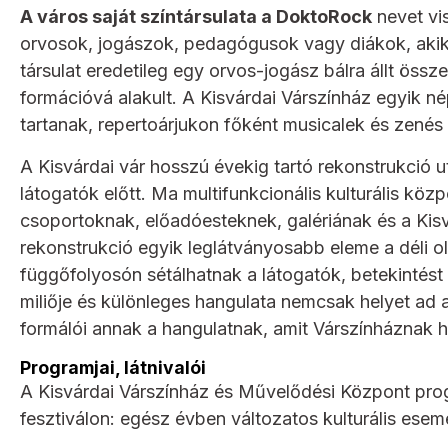
A város saját színtársulata a DoktoRock
nevet vi
orvosok, jogászok, pedagógusok vagy diákok, akik 
társulat eredetileg egy orvos-jogász bálra állt össze
formációvá alakult. A Kisvárdai Várszínház egyik né
tartanak, repertoárjukon főként musicalek és zenés
A Kisvárdai vár hosszú évekig tartó rekonstrukció u
látogatók előtt. Ma multifunkcionális kulturális k
csoportoknak, előadóesteknek, galériának és a Kisv
rekonstrukció egyik leglátványosabb eleme a déli o
függőfolyosón sétálhatnak a látogatók, betekintést
miliője és különleges hangulata nemcsak helyet ad a 
formálói annak a hangulatnak, amit Várszínháznak h
Programjai, látnivalói
A Kisvárdai Várszínház és Művelődési Központ prog
fesztiválon: egész évben változatos kulturális esem