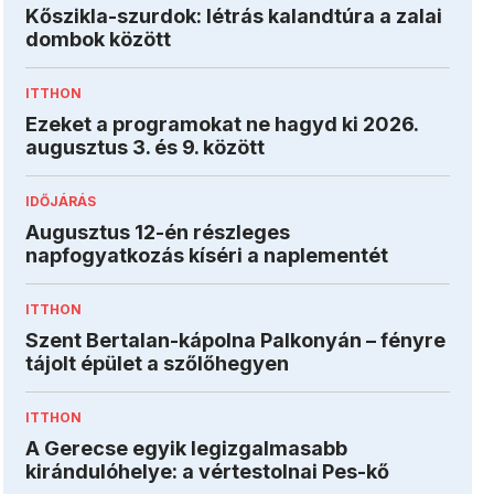
Kőszikla-szurdok: létrás kalandtúra a zalai
dombok között
ITTHON
Ezeket a programokat ne hagyd ki 2026.
augusztus 3. és 9. között
IDŐJÁRÁS
Augusztus 12-én részleges
napfogyatkozás kíséri a naplementét
ITTHON
Szent Bertalan-kápolna Palkonyán – fényre
tájolt épület a szőlőhegyen
ITTHON
A Gerecse egyik legizgalmasabb
kirándulóhelye: a vértestolnai Pes-kő