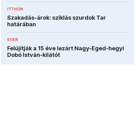
ITTHON
Szakadás-árok: sziklás szurdok Tar
határában
EGER
Felújítják a 15 éve lezárt Nagy-Eged-hegyi
Dobó István-kilátót