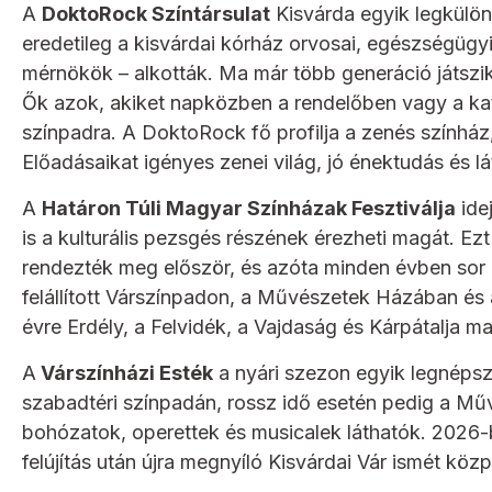
A
DoktoRock Színtársulat
Kisvárda egyik legkülönl
eredetileg a kisvárdai kórház orvosai, egészségügy
mérnökök – alkották. Ma már több generáció játszik e
Ők azok, akiket napközben a rendelőben vagy a kate
színpadra. A DoktoRock fő profilja a zenés színház
Előadásaikat igényes zenei világ, jó énektudás és lá
A
Határon Túli Magyar Színházak Fesztiválja
ide
is a kulturális pezsgés részének érezheti magát. E
rendezték meg először, és azóta minden évben sor ke
felállított Várszínpadon, a Művészetek Házában és
évre Erdély, a Felvidék, a Vajdaság és Kárpátalja m
A
Várszínházi Esték
a nyári szezon egyik legnépsz
szabadtéri színpadán, rossz idő esetén pedig a M
bohózatok, operettek és musicalek láthatók. 2026
felújítás után újra megnyíló Kisvárdai Vár ismét közp