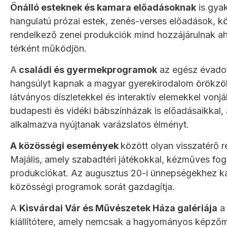
Önálló esteknek és kamara előadásoknak
is gya
hangulatú prózai estek, zenés-verses előadások, kö
rendelkező zenei produkciók mind hozzájárulnak ahh
térként működjön.
A
családi és gyermekprogramok
az egész évadot
hangsúlyt kapnak a magyar gyerekirodalom örökzöl
látványos díszletekkel és interaktív elemekkel von
budapesti és vidéki bábszínházak is előadásaikka
alkalmazva nyújtanak varázslatos élményt.
A közösségi események
között olyan visszatérő r
Majális, amely szabadtéri játékokkal, kézműves fogl
produkciókat. Az augusztus 20-i ünnepségekhez k
közösségi programok sorát gazdagítja.
A
Kisvárdai Vár és Művészetek Háza galériája
a 
kiállítótere, amely nemcsak a hagyományos képzőmű