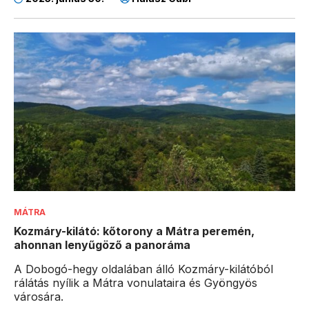
MÁTRA
Kozmáry-kilátó: kőtorony a Mátra peremén,
ahonnan lenyűgöző a panoráma
A Dobogó-hegy oldalában álló Kozmáry-kilátóból
rálátás nyílik a Mátra vonulataira és Gyöngyös
városára.