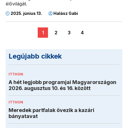
élővilágát.
2025. június 13.
Halász Gabi
1
2
3
4
Legújabb cikkek
ITTHON
A hét legjobb programjai Magyarországon
2026. augusztus 10. és 16. között
ITTHON
Meredek partfalak övezik a kazári
bányatavat