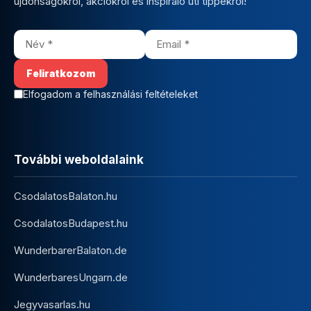
újdonságokról, akciókról és inspiráló úti tippekről!
Elfogadom a felhasználási feltételeket
További weboldalaink
CsodalatosBalaton.hu
CsodalatosBudapest.hu
WunderbarerBalaton.de
WunderbaresUngarn.de
Jegyvasarlas.hu