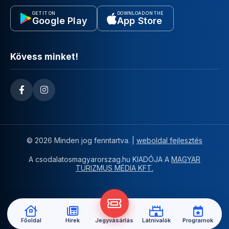
GET IT ON
DOWNLOAD ON THE
Google Play
App Store
Kövess minket!
© 2026 Minden jog fenntartva. |
weboldal fejlesztés
A csodalatosmagyarorszag.hu KIADÓJA A
MAGYAR
TURIZMUS MÉDIA KFT.
Főoldal
Hírek
Jegyvásárlás
Látnivalók
Programok