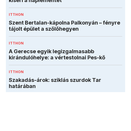
kíséri a naplementét
ITTHON
Szent Bertalan-kápolna Palkonyán – fényre
tájolt épület a szőlőhegyen
ITTHON
A Gerecse egyik legizgalmasabb
kirándulóhelye: a vértestolnai Pes-kő
ITTHON
Szakadás-árok: sziklás szurdok Tar
határában