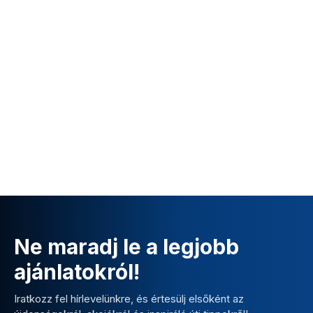
Ne maradj le a legjobb
ajánlatokról!
Iratkozz fel hírlevelünkre, és értesülj elsőként az