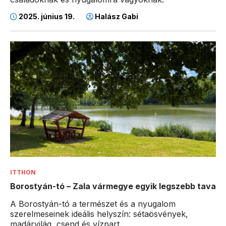
2025. június 19.
Halász Gabi
ITTHON
Borostyán-tó – Zala vármegye egyik legszebb tava
A Borostyán-tó a természet és a nyugalom
szerelmeseinek ideális helyszín: sétaösvények,
madárvilág, csend és vízpart.