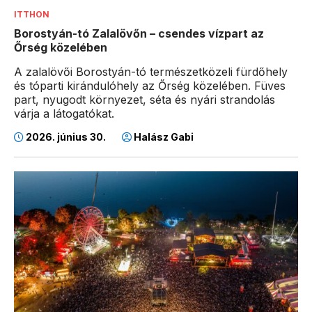
ITTHON
Borostyán-tó Zalalövőn – csendes vízpart az
Őrség közelében
A zalalövői Borostyán-tó természetközeli fürdőhely
és tóparti kirándulóhely az Őrség közelében. Füves
part, nyugodt környezet, séta és nyári strandolás
várja a látogatókat.
2026. június 30.
Halász Gabi