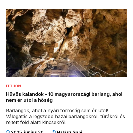
ITTHON
Hűvös kalandok – 10 magyarországi barlang, ahol
nem ér utol a hőség
Barlangok, ahol a nyári forróság sem ér utol!
Válogatás a legszebb hazai barlangokról, túrákról és
rejtett föld alatti kincsekről.
2025. június 30.
Halász Gabi