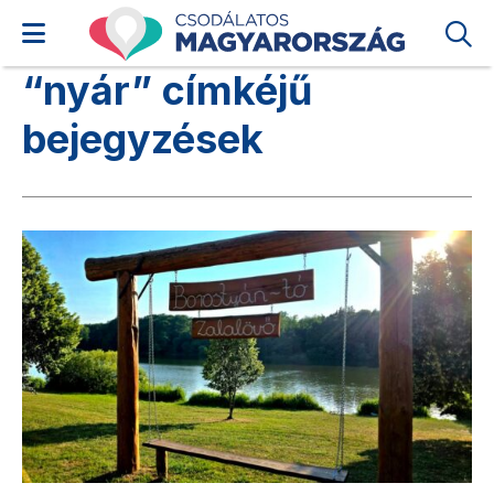
“nyár” címkéjű
bejegyzések