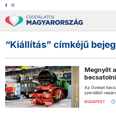
“Kiállítás” címkéjű beje
Megnyílt 
becsatolni
Az Öveket becsat
szerdától vasárn
BUDAPEST