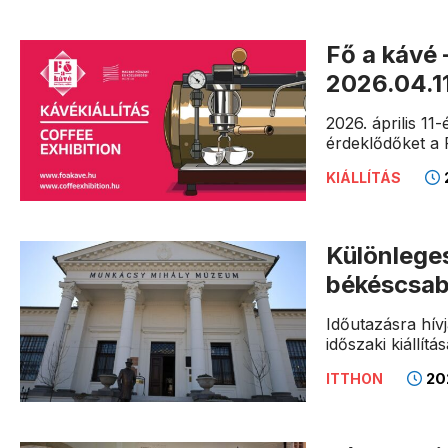
Fő a kávé 
2026.04.1
2026. április 1
érdeklődőket a F
KIÁLLÍTÁS
Különleges
békéscsa
Időutazásra hív
időszaki kiállítá
202
ITTHON