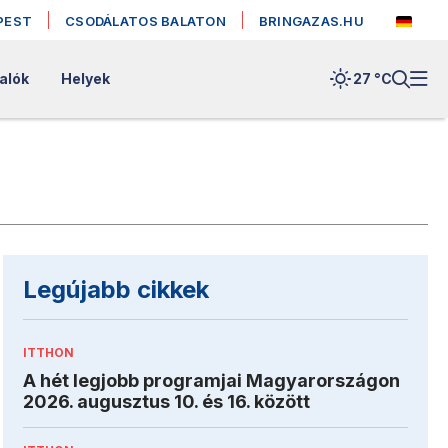
PEST
CSODÁLATOS BALATON
BRINGAZAS.HU
alók
Helyek
27 °
C
Legújabb cikkek
ITTHON
A hét legjobb programjai Magyarországon
2026. augusztus 10. és 16. között