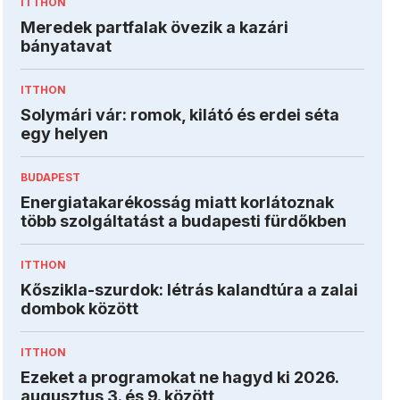
ITTHON
Meredek partfalak övezik a kazári
bányatavat
ITTHON
Solymári vár: romok, kilátó és erdei séta
egy helyen
BUDAPEST
Energiatakarékosság miatt korlátoznak
több szolgáltatást a budapesti fürdőkben
ITTHON
Kőszikla-szurdok: létrás kalandtúra a zalai
dombok között
ITTHON
Ezeket a programokat ne hagyd ki 2026.
augusztus 3. és 9. között