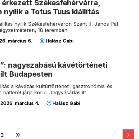
 érkezett Székesfehérvárra,
nyílik a Totus Tuus kiállítás
llítás nyílik Székesfehérváron Szent II. János Pál
négyzetméteren, 18 teremben.
6. március 6.
Halász Gabi
é”: nagyszabású kávétörténeti
nyílt Budapesten
lítás a kávézás kultúrtörténeti, gasztronómiai és
 hátterét járja körül. Jegyvásárlás itt.
2026. március 4.
Halász Gabi
3