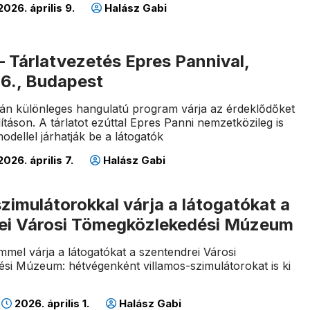
026. április 9.
Halász Gabi
– Tárlatvezetés Epres Pannival,
6., Budapest
6-án különleges hangulatú program várja az érdeklődőket
lításon. A tárlatot ezúttal Epres Panni nemzetközileg is
odellel járhatják be a látogatók
026. április 7.
Halász Gabi
zimulátorokkal várja a látogatókat a
ei Városi Tömegközlekedési Múzeum
emmel várja a látogatókat a szentendrei Városi
i Múzeum: hétvégenként villamos-szimulátorokat is ki
2026. április 1.
Halász Gabi