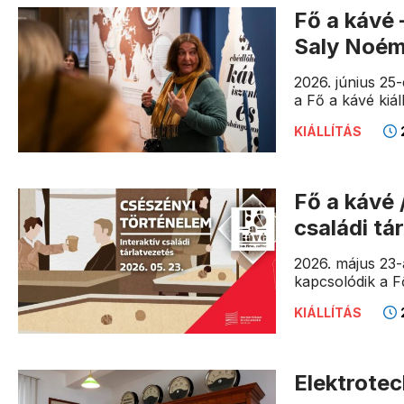
Fő a kávé 
Saly Noém
2026. június 25
a Fő a kávé kiá
KIÁLLÍTÁS
Fő a kávé 
családi tá
2026. május 23-
kapcsolódik a F
KIÁLLÍTÁS
Elektrotec