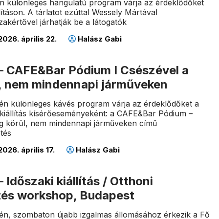
n különleges hangulatú program várja az érdeklődőket
lításon. A tárlatot ezúttal Wessely Mártával
zakértővel járhatják be a látogatók
026. április 22.
Halász Gabi
 – CAFE&Bar Pódium I Csészével a
ül, nem mindennapi járműveken
5-én különleges kávés program várja az érdeklődőket a
kiállítás kísérőeseményeként: a CAFE&Bar Pódium –
ág körül, nem mindennapi járműveken című
tés
026. április 17.
Halász Gabi
 Időszaki kiállítás / Otthoni
tés workshop, Budapest
5-én, szombaton újabb izgalmas állomásához érkezik a Fő