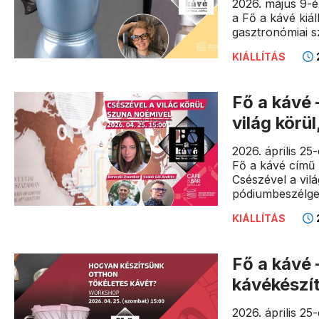
2026. május 9-é
a Fő a kávé kiál
gasztronómiai s
2
KIÁLLÍTÁS
Fő a kávé
világ kör
2026. április 2
Fő a kávé című 
Csészével a vil
pódiumbeszélge
2
KIÁLLÍTÁS
Fő a kávé –
kávékészí
2026. április 2