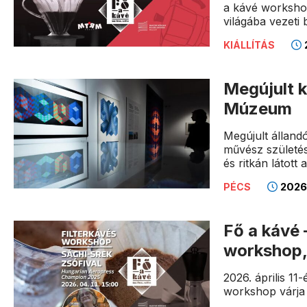
a kávé workshop
világába vezeti 
2
KIÁLLÍTÁS
Megújult ki
Múzeum
Megújult állandó
művész születés
és ritkán látott 
2026.
PÉCS
Fő a kávé –
workshop,
2026. április 11
workshop várja 