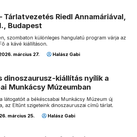
– Tárlatvezetés Riedl Annamáriával,
1., Budapest
1-én, szombaton különleges hangulatú program várja az
ő a kávé kiállításon.
2026. március 27.
Halász Gabi
 dinoszaurusz-kiállítás nyílik a
bai Munkácsy Múzeumban
ja látogatóit a békéscsabai Munkácsy Múzeum új
sa, az Eltűnt szigeteink dinoszauruszai című tárlat.
6. március 25.
Halász Gabi