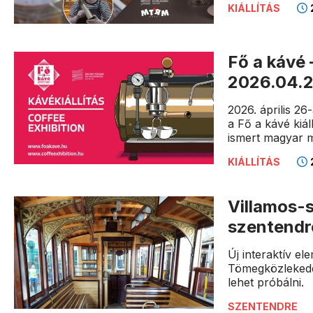
2
KIÁLLÍTÁS
Fő a kávé 
2026.04.2
2026. április 2
a Fő a kávé kiál
ismert magyar m
2
KIÁLLÍTÁS
Villamos-s
szentendr
Új interaktív el
Tömegközlekedés
lehet próbálni.
SZENTENDRE