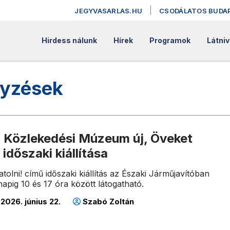
JEGYVASARLAS.HU
CSODÁLATOS BUDA
Hirdess nálunk
Hírek
Programok
Látniv
gyzések
a Közlekedési Múzeum új, Öveket
 időszaki kiállítása
olni! című időszaki kiállítás az Északi Járműjavítóban
apig 10 és 17 óra között látogatható.
2026. június 22.
Szabó Zoltán