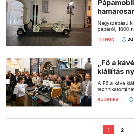
Pápamobil
hamarosan 
Nagyszabású kiá
pápáról, 1800 
202
ITTHON
„Fő a káv
kiállítás 
A Fő a kávé kiál
technikatörténeti
BUDAPEST
1
2