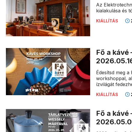
Az Elektrotechn
kialakulása és 
KIÁLLÍTÁS
Fő a kávé 
2026.05.1
Édesítsd meg a 
workshoppal, ah
ízvilágát fedezh
KIÁLLÍTÁS
Fő a kávé 
2026.05.0