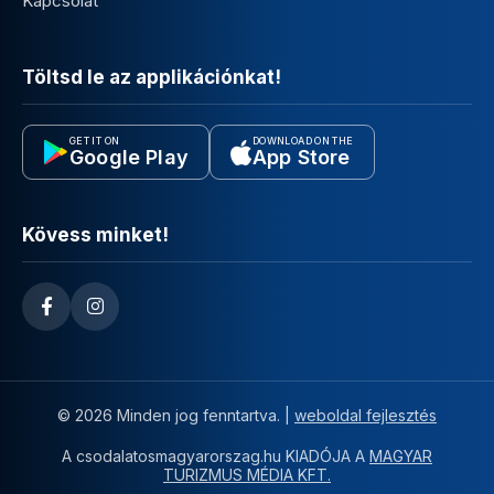
Kapcsolat
Töltsd le az applikációnkat!
GET IT ON
DOWNLOAD ON THE
Google Play
App Store
Kövess minket!
© 2026 Minden jog fenntartva. |
weboldal fejlesztés
A csodalatosmagyarorszag.hu KIADÓJA A
MAGYAR
TURIZMUS MÉDIA KFT.