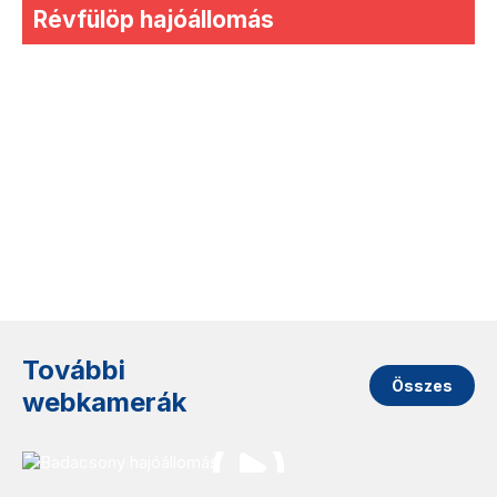
Révfülöp hajóállomás
További
Összes
webkamerák