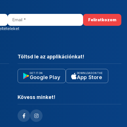
eltételeket
Töltsd le az applikációnkat!
GET IT ON
DOWNLOAD ON THE
Google Play
App Store
Kövess minket!