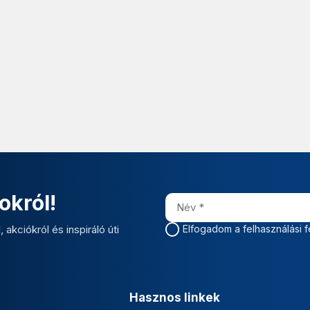
okról!
 akciókról és inspiráló úti
Elfogadom a felhasználási f
Hasznos linkek