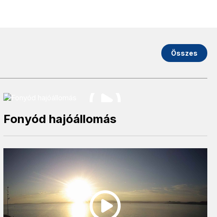
Összes
Fonyód hajóállomás