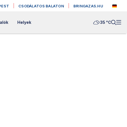
PEST
CSODÁLATOS BALATON
BRINGAZAS.HU
alók
Helyek
35 °
C