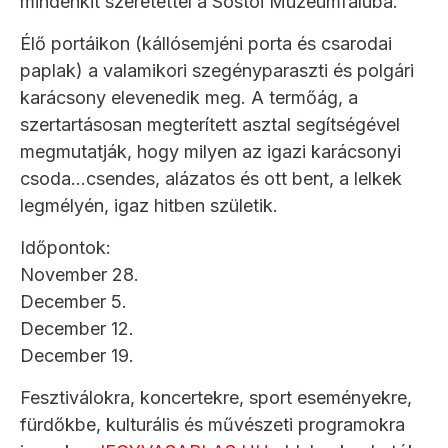
mindenkit szeretettel a Sóstói Múzeumfaluba.
Élő portáikon (kállósemjéni porta és csarodai
paplak) a valamikori szegényparaszti és polgári
karácsony elevenedik meg. A termőág, a
szertartásosan megterített asztal segítségével
megmutatják, hogy milyen az igazi karácsonyi
csoda…csendes, alázatos és ott bent, a lelkek
legmélyén, igaz hitben születik.
Időpontok:
November 28.
December 5.
December 12.
December 19.
Fesztiválokra, koncertekre, sport eseményekre,
fürdőkbe, kulturális és művészeti programokra