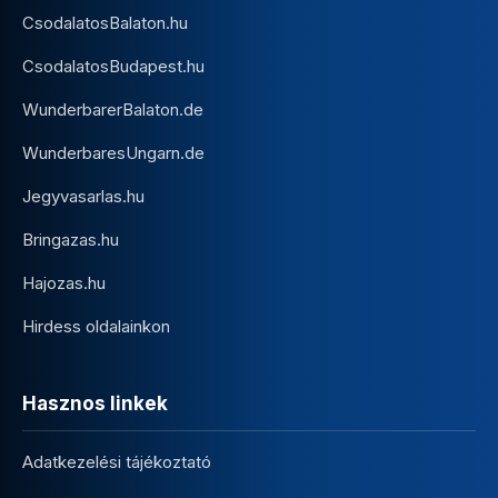
CsodalatosBalaton.hu
CsodalatosBudapest.hu
WunderbarerBalaton.de
WunderbaresUngarn.de
Jegyvasarlas.hu
Bringazas.hu
Hajozas.hu
Hirdess oldalainkon
Hasznos linkek
Adatkezelési tájékoztató