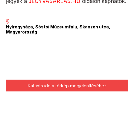
jegyek a
JEGYVASARLAS.HU
oldalon kaphatók.
Nyíregyháza, Sóstói Múzeumfalu, Skanzen utca,
Magyarország
Kattints ide a térkép megjelenítéséhez