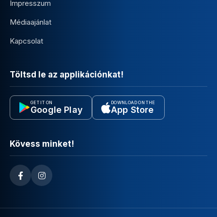
Impresszum
Médiaajánlat
Kapcsolat
Töltsd le az applikációnkat!
GET IT ON
DOWNLOAD ON THE
Google Play
App Store
Kövess minket!