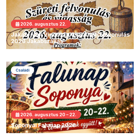
2026. augusztus 22.
Jakab-napi Vigasság és Szüreti Felvonulás
2026 Jakabszállás
Családi
2026. augusztus 20 – 22.
Soponyai Falunap 2026