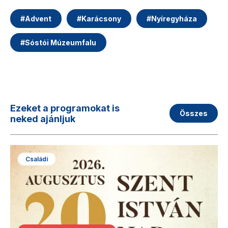
#
Advent
#
Karácsony
#
Nyíregyháza
#
Sóstói Múzeumfalu
Ezeket a programokat is
Összes
neked ajánljuk
Családi