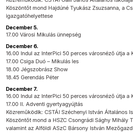
Köszöntőt mond Hajdúné Tyukász Zsuzsanna, a Cso
igazgatóhelyettese
December 5.
17.00 Városi Mikulás ünnepség
December 6.
16.00 Indul az InterPici 50 perces városnéző útja a K
17.00 Csiga Duó – Mikulás les
18.00 Jégszobrász Show
18.45 Gerendás Péter
December 7.
16.00 Indul az InterPici 50 perces városnéző útja a K
17.00 II. Adventi gyertyagyújtás
Közreműködik: CSTÁI Széchenyi István Általános Is
Köszöntőt mond a HSZC Csongrádi Sághy Mihály Te
valamint az Alföldi ASzC Bársony István Mezőgazd