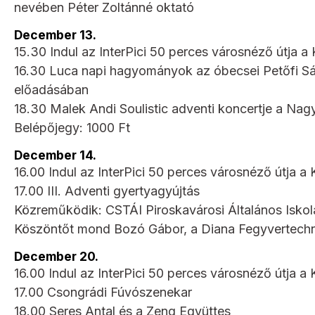
nevében Péter Zoltánné oktató
December 13.
15.30 Indul az InterPici 50 perces városnéző útja a K
16.30 Luca napi hagyományok az óbecsei Petőfi Sán
előadásában
18.30 Malek Andi Soulistic adventi koncertje a N
Belépőjegy: 1000 Ft
December 14.
16.00 Indul az InterPici 50 perces városnéző útja a K
17.00 III. Adventi gyertyagyújtás
Közreműködik: CSTÁI Piroskavárosi Általános Iskol
Köszöntőt mond Bozó Gábor, a Diana Fegyvertechni
December 20.
16.00 Indul az InterPici 50 perces városnéző útja a K
17.00 Csongrádi Fúvószenekar
18.00 Seres Antal és a Zeng Együttes