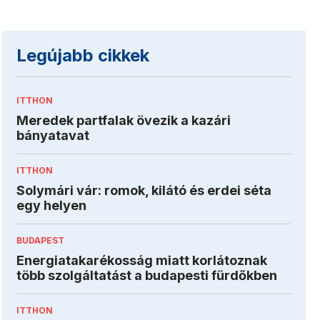
Legújabb cikkek
ITTHON
Meredek partfalak övezik a kazári
bányatavat
ITTHON
Solymári vár: romok, kilátó és erdei séta
egy helyen
BUDAPEST
Energiatakarékosság miatt korlátoznak
több szolgáltatást a budapesti fürdőkben
ITTHON