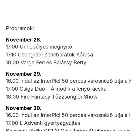
Programok:
November 28.
17.00 Ünnepélyes megnyitó
17.10 Csongrádi Zenebarátok Kórusa
18.00 Varga Feri és Balássy Betty
November 29.
16.00 Indul az InterPici 50 perces városnéző útja a K
17.00 Csiga Duó – Álmodik a fenyőfácska
18.00 Fire Fantasy Tűzzsonglőr Show
November 30.
16.00 Indul az InterPici 50 perces városnéző útja a K
17.00 I. Adventi gyertyagyújtás
Közreműködik: CSTÁI Galli János Általános Iskolája