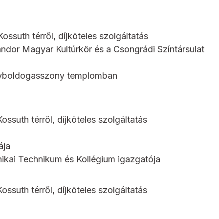
ossuth térről, díjköteles szolgáltatás
dor Magyar Kultúrkör és a Csongrádi Színtársulat
agyboldogasszony templomban
ossuth térről, díjköteles szolgáltatás
ája
kai Technikum és Kollégium igazgatója
ossuth térről, díjköteles szolgáltatás