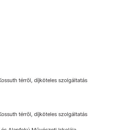
ossuth térről, díjköteles szolgáltatás
ossuth térről, díjköteles szolgáltatás
 és Alapfokú Művészeti Iskolája