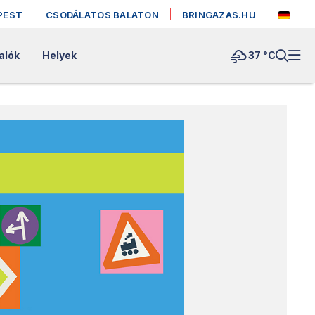
PEST
CSODÁLATOS BALATON
BRINGAZAS.HU
alók
Helyek
37 °
C