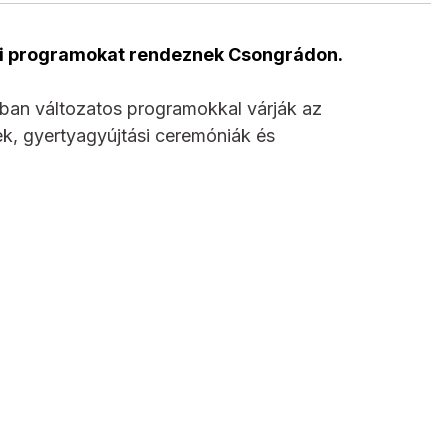
ti programokat rendeznek Csongrádon.
an változatos programokkal várják az
k, gyertyagyújtási ceremóniák és