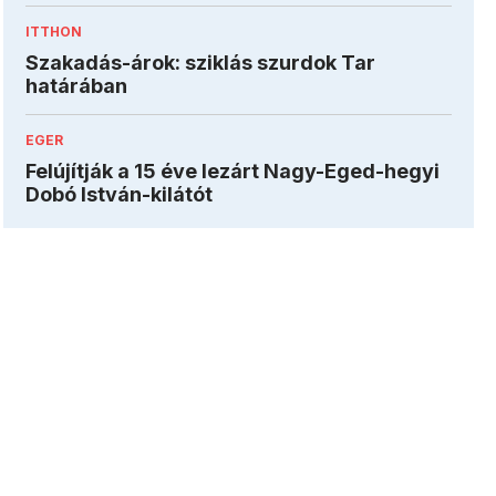
ITTHON
Szakadás-árok: sziklás szurdok Tar
határában
EGER
Felújítják a 15 éve lezárt Nagy-Eged-hegyi
Dobó István-kilátót