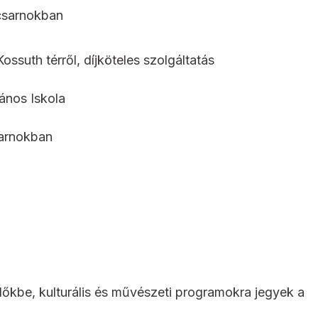
tcsarnokban
ossuth térről, díjköteles szolgáltatás
ános Iskola
sarnokban
dőkbe, kulturális és művészeti programokra jegyek a