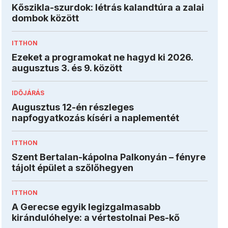
Kőszikla-szurdok: létrás kalandtúra a zalai
dombok között
ITTHON
Ezeket a programokat ne hagyd ki 2026.
augusztus 3. és 9. között
IDŐJÁRÁS
Augusztus 12-én részleges
napfogyatkozás kíséri a naplementét
ITTHON
Szent Bertalan-kápolna Palkonyán – fényre
tájolt épület a szőlőhegyen
ITTHON
A Gerecse egyik legizgalmasabb
kirándulóhelye: a vértestolnai Pes-kő