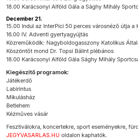
18.00 Karácsonyi Alföld Gála a Sághy Mihály Spor
December 21.
15.00 Indul az InterPici 50 perces városnéző útja a K
16.00 IV. Adventi gyertyagyújtás
Közreműködik: Nagyboldogasszony Katolikus Által
Köszöntőt mond Dr. Topsi Bálint plébános
18.00 Karácsonyi Alföld Gála Sághy Mihály Sportc
Kiegészítő programok:
Játékerdő
Labirintus
Mikulásház
Betlehem
Kézműves vásár
Fesztiválokra, koncertekre, sport eseményekre, für
JEGYVASARLAS.HU
oldalon kaphatók.