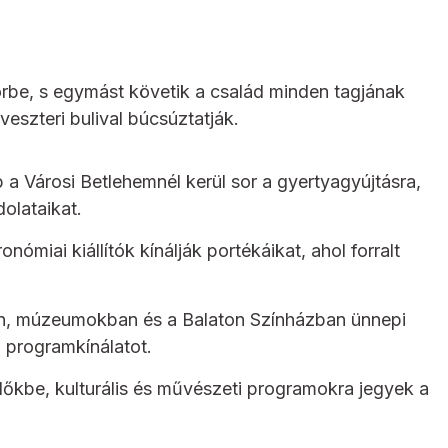
 körbe, s egymást követik a család minden tagjának
eszteri bulival búcsúztatják.
a Városi Betlehemnél kerül sor a gyertyagyújtásra,
olataikat.
miai kiállítók kínálják portékáikat, ahol forralt
an, múzeumokban és a Balaton Színházban ünnepi
a programkínálatot.
dőkbe, kulturális és művészeti programokra jegyek a