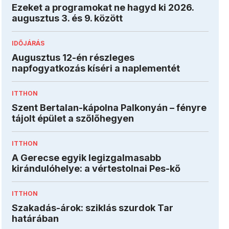
Ezeket a programokat ne hagyd ki 2026.
augusztus 3. és 9. között
IDŐJÁRÁS
Augusztus 12-én részleges
napfogyatkozás kíséri a naplementét
ITTHON
Szent Bertalan-kápolna Palkonyán – fényre
tájolt épület a szőlőhegyen
ITTHON
A Gerecse egyik legizgalmasabb
kirándulóhelye: a vértestolnai Pes-kő
ITTHON
Szakadás-árok: sziklás szurdok Tar
határában