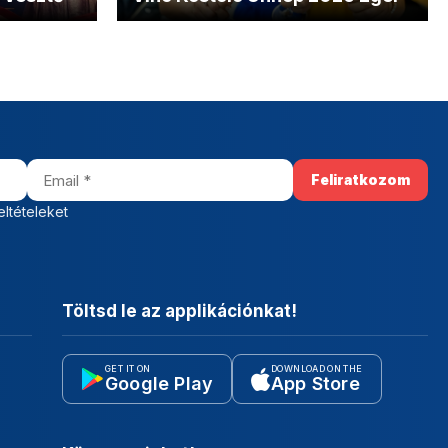
eltételeket
Töltsd le az applikációnkat!
GET IT ON
DOWNLOAD ON THE
Google Play
App Store