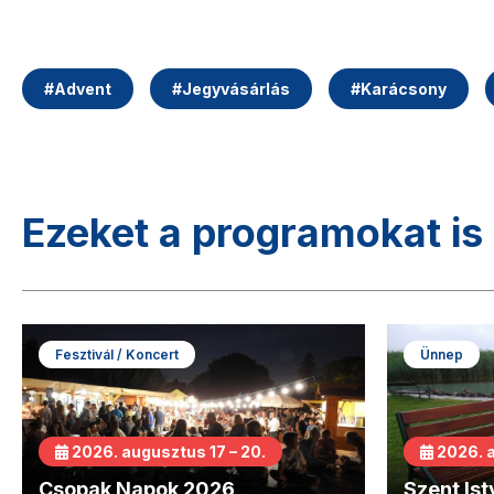
#
Advent
#
Jegyvásárlás
#
Karácsony
Ezeket a programokat is 
Fesztivál / Koncert
Ünnep
2026. augusztus 17 – 20.
2026. 
Csopak Napok 2026
Szent Is