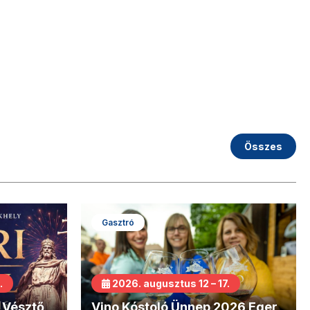
Összes
Gasztró
.
2026. augusztus 12 – 17.
 Vésztő
Vino Kóstoló Ünnep 2026 Eger