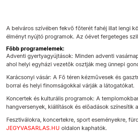
A belváros szívében fekvő főterét fahéj illat lengi
élményt nyújtó programok. Az óévet fergeteges szilv
Főbb programelemek:
Adventi gyertyagyújtások: Minden adventi vasárnap 
ahol helyi egyházi vezetők osztják meg ünnepi gond
Karácsonyi vásár: A Fő téren kézművesek és gasztronó
borral és helyi finomságokkal várják a látogatókat.
Koncertek és kulturális programok: A templomokb
hangversenyek, kiállítások és előadások színesítik 
Fesztiválokra, koncertekre, sport eseményekre, für
JEGYVASARLAS.HU
oldalon kaphatók.