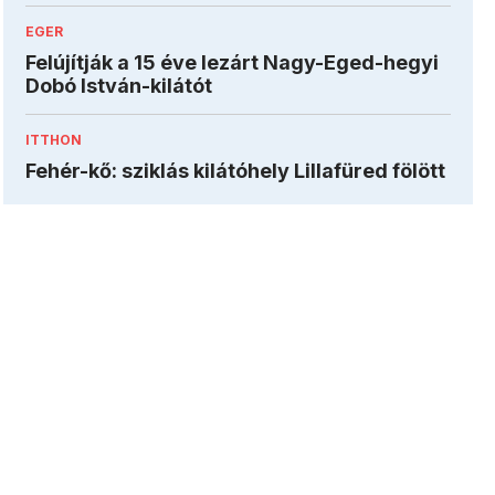
EGER
Felújítják a 15 éve lezárt Nagy-Eged-hegyi
Dobó István-kilátót
ITTHON
Fehér-kő: sziklás kilátóhely Lillafüred fölött