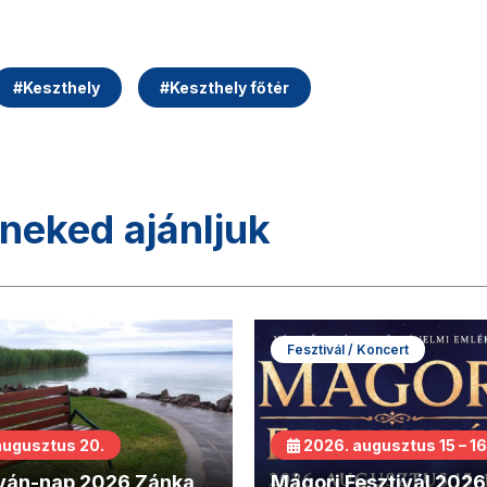
#
Keszthely
#
Keszthely főtér
neked ajánljuk
Fesztivál / Koncert
augusztus 20.
2026. augusztus 15 – 16
tván-nap 2026 Zánka
Mágori Fesztivál 2026