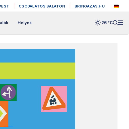
PEST
CSODÁLATOS BALATON
BRINGAZAS.HU
alók
Helyek
26 °
C