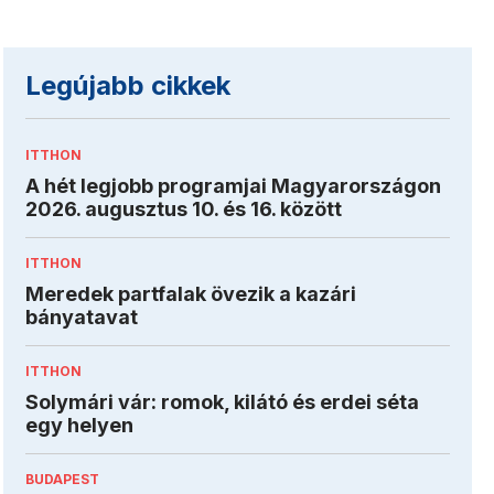
Legújabb cikkek
ITTHON
A hét legjobb programjai Magyarországon
2026. augusztus 10. és 16. között
ITTHON
Meredek partfalak övezik a kazári
bányatavat
ITTHON
Solymári vár: romok, kilátó és erdei séta
egy helyen
BUDAPEST