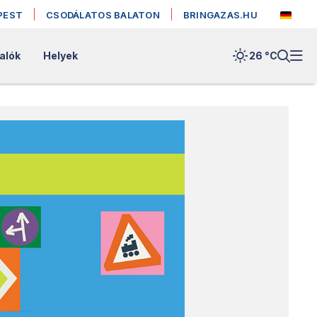
PEST
CSODÁLATOS BALATON
BRINGAZAS.HU
alók
Helyek
26 °
C