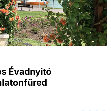
és Évadnyitó
alatonfüred