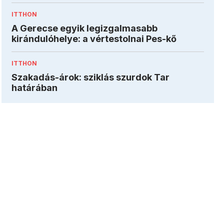
ITTHON
A Gerecse egyik legizgalmasabb
kirándulóhelye: a vértestolnai Pes-kő
ITTHON
Szakadás-árok: sziklás szurdok Tar
határában