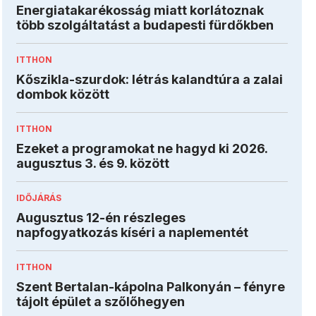
Energiatakarékosság miatt korlátoznak
több szolgáltatást a budapesti fürdőkben
ITTHON
Kőszikla-szurdok: létrás kalandtúra a zalai
dombok között
ITTHON
Ezeket a programokat ne hagyd ki 2026.
augusztus 3. és 9. között
IDŐJÁRÁS
Augusztus 12-én részleges
napfogyatkozás kíséri a naplementét
ITTHON
Szent Bertalan-kápolna Palkonyán – fényre
tájolt épület a szőlőhegyen