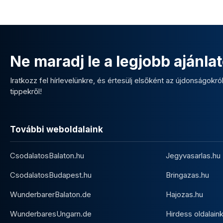
Ne maradj le a legjobb ajánlat
Iratkozz fel hírlevelünkre, és értesülj elsőként az újdonságokról,
tippekről!
További weboldalaink
CsodalatosBalaton.hu
Jegyvasarlas.hu
CsodalatosBudapest.hu
Bringazas.hu
WunderbarerBalaton.de
Hajozas.hu
WunderbaresUngarn.de
Hirdess oldalain