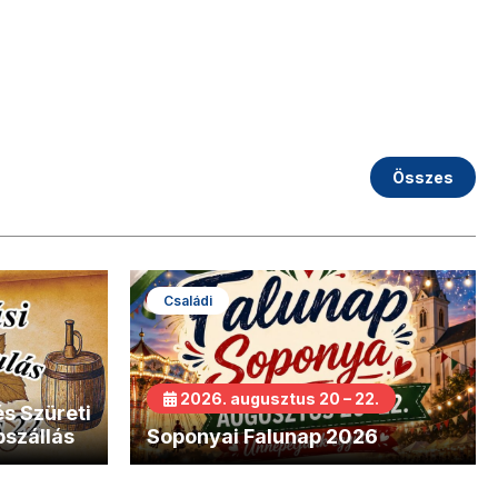
Összes
Családi
2026. augusztus 20 – 22.
s Szüreti
bszállás
Soponyai Falunap 2026