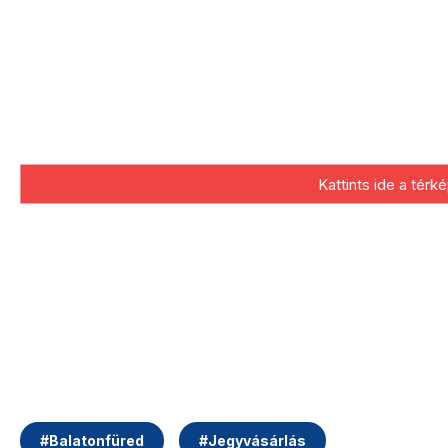
Kattints ide a tér
#
Balatonfüred
#
Jegyvásárlás