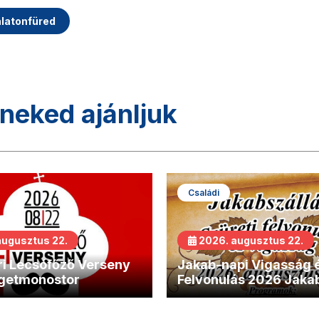
alatonfüred
neked ajánljuk
Családi
augusztus 22.
2026. augusztus 22.
i Lecsófőző Verseny
Jakab-napi Vigasság é
getmonostor
Felvonulás 2026 Jaka