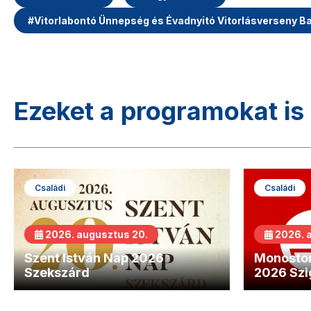
#
Vitorlabontó Ünnepség és Évadnyitó Vitorlásverseny B
Ezeket a programokat is 
Családi
Családi
2026. augusztus 20.
2026. 
Szent István Nap 2026
Monostor
Szekszárd
2026 Szi