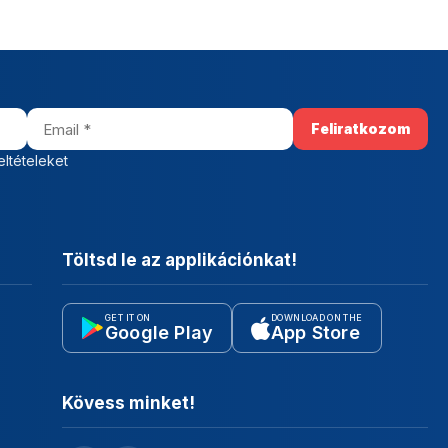
eltételeket
Töltsd le az applikációnkat!
GET IT ON
DOWNLOAD ON THE
Google Play
App Store
Kövess minket!