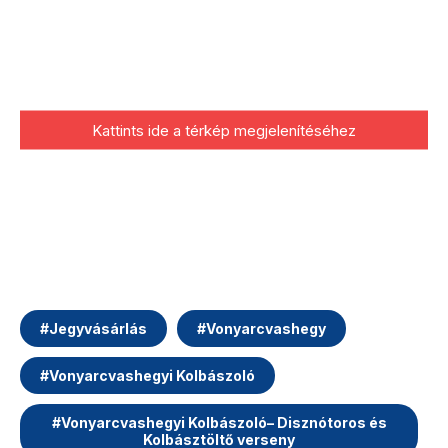
Kattints ide a térkép megjelenítéséhez
#
Jegyvásárlás
#
Vonyarcvashegy
#
Vonyarcvashegyi Kolbászoló
#
Vonyarcvashegyi Kolbászoló– Disznótoros és
Kolbásztöltő verseny