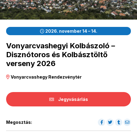
2026. november 14 – 14.
Vonyarcvashegyi Kolbászoló –
Disznótoros és Kolbásztöltő
verseny 2026
Vonyarcvashegy Rendezvénytér
Jegyvásárlás
Megosztás: