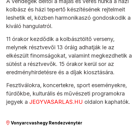
A vendégek déltől a májas és véres hurka a házi
kolbász és házi tepertő készítésének rejtelmeit
leshetik el, közben harmonikaszó gondoskodik a
kiváló hangulatról.
11 órakor kezdődik a kolbásztöltő verseny,
melynek résztvevői 13 óráig adhatják le az
elkészült finomságokat, valamint megkezdhetik a
sütést a résztvevők. 15 órakor kerül sor az
eredményhirdetésre és a díjak kiosztására.
Fesztiválokra, koncertekre, sport eseményekre,
fürdőkbe, kulturális és művészeti programokra
jegyek a
JEGYVASARLAS.HU
oldalon kaphatók.
Vonyarcvashegy Rendezvénytér