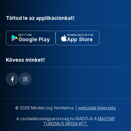
Töltsd le az applikációnkat!
GET IT ON
DOWNLOAD ON THE
Google Play
App Store
Kövess minket!
© 2026 Minden jog fenntartva. |
weboldal fejlesztés
A csodalatosmagyarorszag.hu KIADÓJA A
MAGYAR
TURIZMUS MÉDIA KFT.