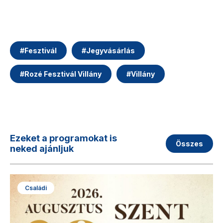
#
Fesztivál
#
Jegyvásárlás
#
Rozé Fesztivál Villány
#
Villány
Ezeket a programokat is
Összes
neked ajánljuk
Családi