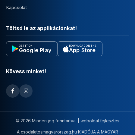
Kapcsolat
Töltsd le az applikációnkat!
GET IT ON
DOWNLOAD ON THE
Google Play
App Store
Kövess minket!
© 2026 Minden jog fenntartva. |
weboldal fejlesztés
A csodalatosmagyarorszag.hu KIADÓJA A
MAGYAR