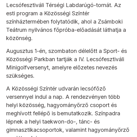
Lecsófesztiváli Térségi Labdarúgó-tornát. Az
esti program a Közösségi Színtér
színháztermében folytatódik, ahol a Zsámboki
Teátrum nyilvános főpróba-előadását láthatja a
közönség.
Augusztus 1-én, szombaton délelőtt a Sport- és
Közösségi Parkban tartják a IV. Lecsófesztiváli
Minigolfversenyt, amelyre előzetes nevezés
szükséges.
A Közösségi Színtér udvarán lecsófőző
versennyel indul a nap. A rendezvényen több
helyi közösség, hagyományőrző csoport és
meghívott fellépő is bemutatkozik. Színpadra
lépnek a helyi taekwon-do-, tánc- és
gimnasztikacsoportok, valamint hagyományőrző