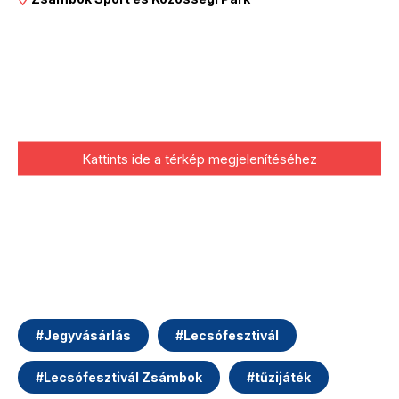
Kattints ide a térkép megjelenítéséhez
#
Jegyvásárlás
#
Lecsófesztivál
#
Lecsófesztivál Zsámbok
#
tűzijáték