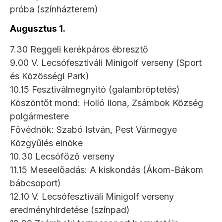
próba (színházterem)
Augusztus 1.
7.30 Reggeli kerékpáros ébresztő
9.00 V. Lecsófesztiváli Minigolf verseny (Sport
és Közösségi Park)
10.15 Fesztiválmegnyitó (galambröptetés)
Köszöntőt mond: Holló Ilona, Zsámbok Község
polgármestere
Fővédnök: Szabó István, Pest Vármegye
Közgyűlés elnöke
10.30 Lecsófőző verseny
11.15 Meseelőadás: A kiskondás (Ákom-Bákom
bábcsoport)
12.10 V. Lecsófesztiváli Minigolf verseny
eredményhirdetése (színpad)