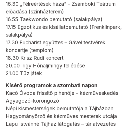
16.30 „Félreértések háza” – Zsámboki Teátrum
előadása (színházterem)
16.55 Taekwondo bemutató (salakpálya)
17.15 Egzotikus és kisállatbemutató (Frenklinpark,
salakpálya)
17.30 Eucharist együttes – Gável testvérek
koncertje (templom)
18.30 Krisz Rudi koncert
20.00 Irigy Hónaljmirigy fellépése
21.00 Tűzijáték
Kísérő programok a szombati napon
Kacó Óvoda frissítő pihenője – kézműveskedés
Agyagozó–korongozó
Népi kismesterségek bemutatója a Tájházban
Hagyományőrző és kézműves mesterek utcája
Lapu Istvánné Tájház látogatás – tárlatvezetés