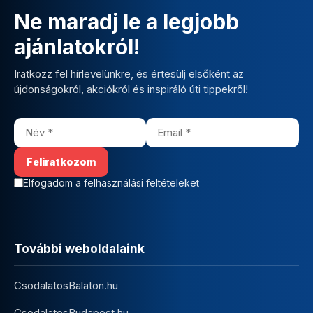
Ne maradj le a legjobb
ajánlatokról!
Iratkozz fel hírlevelünkre, és értesülj elsőként az
újdonságokról, akciókról és inspiráló úti tippekről!
Elfogadom a felhasználási feltételeket
További weboldalaink
CsodalatosBalaton.hu
CsodalatosBudapest.hu