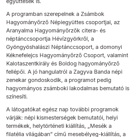
együttesek is.
A programban szerepelnek a Zsámbok
Hagyományőrző Népiegyüttes csoportjai, az
Aranyalma Hagyományőrzők citera- és
néptánccsoportja Hévízgyörkről, a
Gyöngyöshalászi Néptánccsoport, a domonyi
Kéknefelejcs Hagyományőrző Csoport, valamint
Kalotaszentkirály és Boldog hagyományőrző
fellépői. A jó hangulatról a Zagyva Banda népi
zenekar gondoskodik, a programot pedig
hagyományos zsámboki lakodalmas bemutató is
színesíti.
A látogatókat egész nap további programok
várják: népi kismesterségek bemutatói, helyi
termékek, helytörténeti kiállítás, „Mesék a
filatélia világában” című mesebélyeg-kiállítás, a