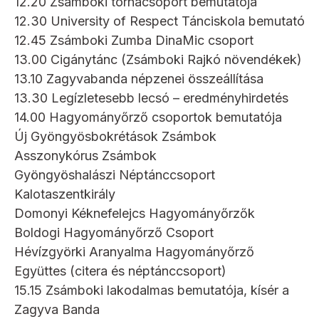
12.20 Zsámboki tornacsoport bemutatója
12.30 University of Respect Tánciskola bemutató
12.45 Zsámboki Zumba DinaMic csoport
13.00 Cigánytánc (Zsámboki Rajkó növendékek)
13.10 Zagyvabanda népzenei összeállítása
13.30 Legízletesebb lecsó – eredményhirdetés
14.00 Hagyományőrző csoportok bemutatója
Új Gyöngyösbokrétások Zsámbok
Asszonykórus Zsámbok
Gyöngyöshalászi Néptánccsoport
Kalotaszentkirály
Domonyi Kéknefelejcs Hagyományőrzők
Boldogi Hagyományőrző Csoport
Hévízgyörki Aranyalma Hagyományőrző
Együttes (citera és néptánccsoport)
15.15 Zsámboki lakodalmas bemutatója, kísér a
Zagyva Banda