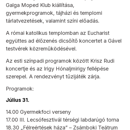
Galga Moped Klub kiállítása,
gyermekprogramok, tájházi és templomi
tárlatvezetések, valamint színi előadás.
A római katolikus templomban az Eucharist
együttes ad élőzenés dicsőítő koncertet a Gável
testvérek közreműködésével.
Az esti színpadi programok között Krisz Rudi
koncertje és az Irigy Hónaljmirigy fellépése
szerepel. A rendezvényt tűzijáték zárja.
Programok:
Július 31.
14.00 Gyermekfoci verseny
17.00 III. Lecsófesztivál térségi labdarúgó torna
18.30 „Félreértések háza” – Zsámboki Teátrum