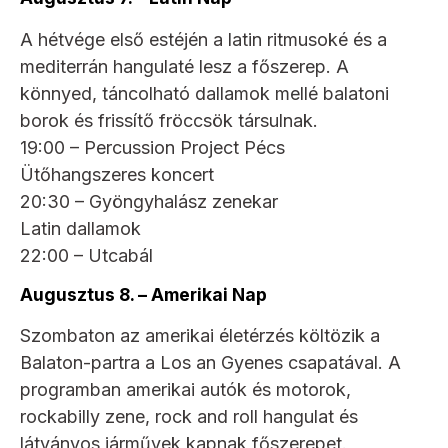
A hétvége első estéjén a latin ritmusoké és a
mediterrán hangulaté lesz a főszerep. A
könnyed, táncolható dallamok mellé balatoni
borok és frissítő fröccsök társulnak.
19:00 – Percussion Project Pécs
Ütőhangszeres koncert
20:30 – Gyöngyhalász zenekar
Latin dallamok
22:00 – Utcabál
Augusztus 8. – Amerikai Nap
Szombaton az amerikai életérzés költözik a
Balaton-partra a Los an Gyenes csapatával. A
programban amerikai autók és motorok,
rockabilly zene, rock and roll hangulat és
látványos járművek kapnak főszerepet.