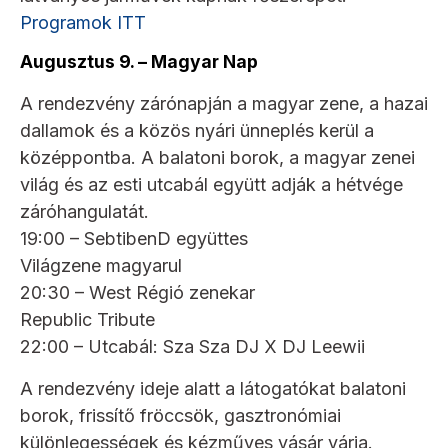
Programok ITT
Augusztus 9. – Magyar Nap
A rendezvény zárónapján a magyar zene, a hazai
dallamok és a közös nyári ünneplés kerül a
középpontba. A balatoni borok, a magyar zenei
világ és az esti utcabál együtt adják a hétvége
záróhangulatát.
19:00 – SebtibenD együttes
Világzene magyarul
20:30 – West Régió zenekar
Republic Tribute
22:00 – Utcabál: Sza Sza DJ X DJ Leewii
A rendezvény ideje alatt a látogatókat balatoni
borok, frissítő fröccsök, gasztronómiai
különlegességek és kézműves vásár várja.