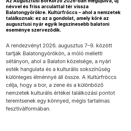
Az Augusztusi BorKorzó 2026-ban megújulva, új
névvel és friss arculattal tér vissza
Balatongyörökre. Kultúrfröccs – ahol a nemzetek
találkoznak: ez az a gondolat, amely köré az
augusztusi nyár egyik legszínesebb balatoni
eseménye szerveződik.
A rendezvényt 2026. augusztus 7–9. között
tartják Balatongyörökön, a móló melletti
sétányon, ahol a Balaton közelsége, a nyári
esték hangulata és a kulturális sokszínűség
különleges élménnyé áll össze. A Kultúrfröccs
célja, hogy a bor, a zene és a különböző
nemzetek kulturális értékei találkozási pontot
teremtsenek egy könnyed, mégis tartalmas
fesztiválformában.