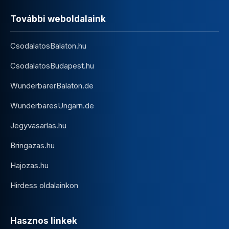
További weboldalaink
CsodalatosBalaton.hu
CsodalatosBudapest.hu
WunderbarerBalaton.de
WunderbaresUngarn.de
Jegyvasarlas.hu
Bringazas.hu
Hajozas.hu
Hirdess oldalainkon
Hasznos linkek