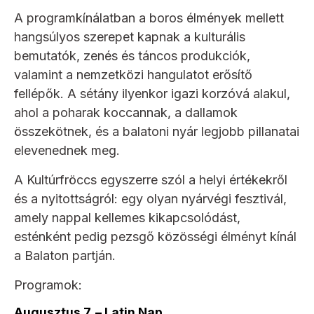
A programkínálatban a boros élmények mellett
hangsúlyos szerepet kapnak a kulturális
bemutatók, zenés és táncos produkciók,
valamint a nemzetközi hangulatot erősítő
fellépők. A sétány ilyenkor igazi korzóvá alakul,
ahol a poharak koccannak, a dallamok
összekötnek, és a balatoni nyár legjobb pillanatai
elevenednek meg.
A Kultúrfröccs egyszerre szól a helyi értékekről
és a nyitottságról: egy olyan nyárvégi fesztivál,
amely nappal kellemes kikapcsolódást,
esténként pedig pezsgő közösségi élményt kínál
a Balaton partján.
Programok:
Augusztus 7. – Latin Nap