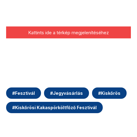
Kattints ide a térkép megjelenítéséhez
#
Fesztivál
#
Jegyvásárlás
#
Kiskőrös
#
Kiskőrösi Kakaspörköltfőző Fesztivál