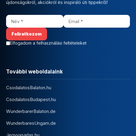
újdonságokról, akciókról és inspiráló úti tippekről!
Elfogadom a felhasználási feltételeket
További weboldalaink
CsodalatosBalaton.hu
CsodalatosBudapest.hu
WunderbarerBalaton.de
WunderbaresUngarn.de
Jegyvasarlas.hu