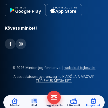
GET IT ON
DOWNLOAD ON THE
Google Play
App Store
Kövess minket!
© 2026 Minden jog fenntartva. |
weboldal fejlesztés
A csodalatosmagyarorszag.hu KIADÓJA A
MAGYAR
TURIZMUS MÉDIA KFT.
Főoldal
Hírek
Jegyvásárlás
Látnivalók
Programok