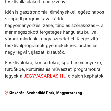
fesztivállá alakult rendezvényt.
Idén is gasztronómiai élményekkel, egész napos
színpadi programkavalkáddal –
hagyományőrzés, zene, tánc és szórakozás –, a
már megszokott fergeteges hangulatú bulival
várnak mindenkit nagy szeretettel. Kiegészítő
fesztiválprogramok gyermekeknek: arcfestés,
négy légvár, íjászat, kisautók.
Fesztiválokra, koncertekre, sport eseményekre,
fürdőkbe, kulturális és művészeti programokra
jegyek a
JEGYVASARLAS.HU
oldalon kaphatók.
Kiskőrös, Szabadidő Park, Magyarország