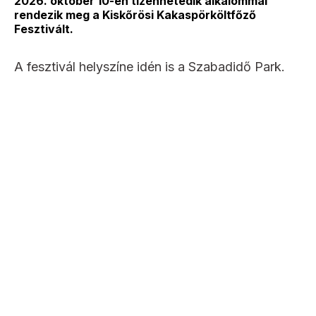
2026. október 10-én tizenhetedik alkalommal
rendezik meg a Kiskőrösi Kakaspörköltfőző
Fesztivált.
A fesztivál helyszíne idén is a Szabadidő Park.