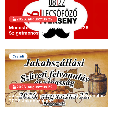
2026. augusztus 22.
Monostori Lecsófőző Verseny 2026
Szigetmonostor
Családi
2026. augusztus 22.
Jakab-napi Vigasság és Szüreti Felvonulás
2026 Jakabszállás