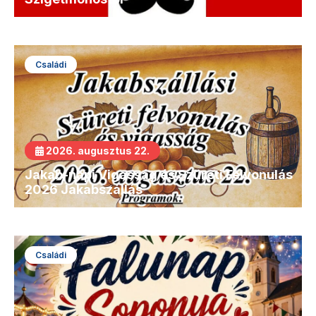
Családi
2026. augusztus 22.
Jakab-napi Vigasság és Szüreti Felvonulás
2026 Jakabszállás
Családi