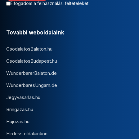
Elfogadom a felhasználási feltételeket
További weboldalaink
CsodalatosBalaton.hu
CsodalatosBudapest.hu
WunderbarerBalaton.de
WunderbaresUngarn.de
Jegyvasarlas.hu
Bringazas.hu
Hajozas.hu
Hirdess oldalainkon