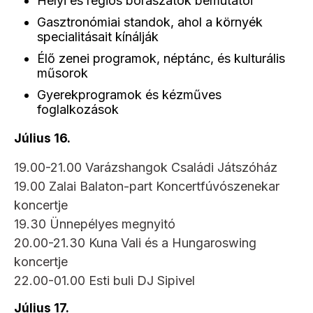
Helyi és régiós borászatok bemutatói
Gasztronómiai standok, ahol a környék
specialitásait kínálják
Élő zenei programok, néptánc, és kulturális
műsorok
Gyerekprogramok és kézműves
foglalkozások
Július 16.
19.00-21.00 Varázshangok Családi Játszóház
19.00 Zalai Balaton-part Koncertfúvószenekar
koncertje
19.30 Ünnepélyes megnyitó
20.00-21.30 Kuna Vali és a Hungaroswing
koncertje
22.00-01.00 Esti buli DJ Sipivel
Július 17.