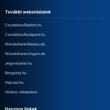
További weboldalaink
CsodalatosBalaton.hu
CsodalatosBudapest.hu
WunderbarerBalaton.de
WunderbaresUngarn.de
Jegyvasarlas.hu
Bringazas.hu
Hajozas.hu
Hirdess oldalainkon
Hasznos linkek