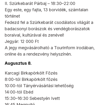
II. Szürkebarát Párbaj – 18:30–22:00
Egy este, egy fajta, 13 borvidék, számtalan
történet
Fedezd fel a Szürkebarát csodálatos világát a
badacsonyi borászok és vendégborászatok
boraival, kultúrával és zenével!
Jegyár: 12 000 Ft
A jegy megvásárolható a Tourinform irodában,
online és a rendezvény helyszínén.
Augusztus 8.
Karcagi Birkapörkölt Főzés
8:00-tól Birkapörkölt főzés
10:00-tól Tányérvásárlási lehetőség
14:00-tól Ebéd
15:30–16:30 Sebestyén Ivett
16:45 Megnyitó