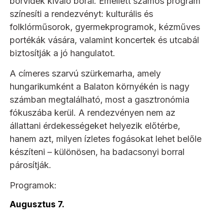
borvidék kiváló borai. Emellett számos program
színesíti a rendezvényt: kulturális és
folklórműsorok, gyermekprogramok, kézműves
portékák vására, valamint koncertek és utcabál
biztosítják a jó hangulatot.
A címeres szarvú szürkemarha, amely
hungarikumként a Balaton környékén is nagy
számban megtalálható, most a gasztronómia
fókuszába kerül. A rendezvényen nem az
állattani érdekességeket helyezik előtérbe,
hanem azt, milyen ízletes fogásokat lehet belőle
készíteni – különösen, ha badacsonyi borral
párosítják.
Programok:
Augusztus 7.