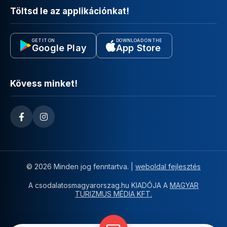
Töltsd le az applikációnkat!
GET IT ON
DOWNLOAD ON THE
Google Play
App Store
Kövess minket!
© 2026 Minden jog fenntartva. |
weboldal fejlesztés
A csodalatosmagyarorszag.hu KIADÓJA A
MAGYAR
TURIZMUS MÉDIA KFT.