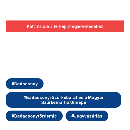
Kattints ide a térkép megjelenítéséhez
#
Badacsony
#
Badacsonyi Szürkebarát és a Magyar
Szürkemarha Ünnepe
#
Badacsonytördemic
#
Jegyvásárlás