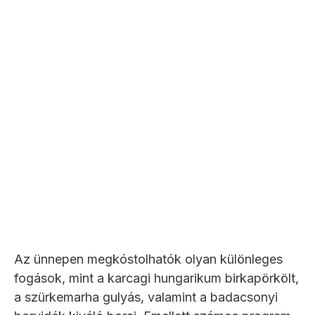
Az ünnepen megkóstolhatók olyan különleges
fogások, mint a karcagi hungarikum birkapörkölt,
a szürkemarha gulyás, valamint a badacsonyi