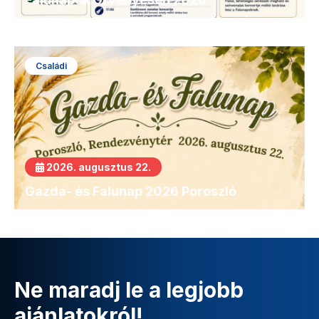
Családi
2026. augusztus 22.
Gazda- és Falunap 2026 Poroszló
Ne maradj le a legjobb
ajánlatokról!