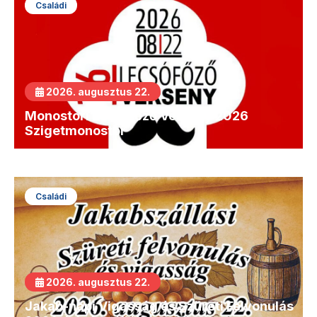
Családi
2026. augusztus 22.
Monostori Lecsófőző Verseny 2026
Szigetmonostor
Családi
2026. augusztus 22.
Jakab-napi Vigasság és Szüreti Felvonulás