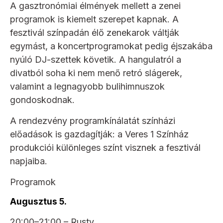
A gasztronómiai élmények mellett a zenei
programok is kiemelt szerepet kapnak. A
fesztivál színpadán élő zenekarok váltják
egymást, a koncertprogramokat pedig éjszakába
nyúló DJ-szettek követik. A hangulatról a
divatból soha ki nem menő retró slágerek,
valamint a legnagyobb bulihimnuszok
gondoskodnak.
A rendezvény programkínálatát színházi
előadások is gazdagítják: a Veres 1 Színház
produkciói különleges színt visznek a fesztivál
napjaiba.
Programok
Augusztus 5.
20:00–21:00 – Rusty