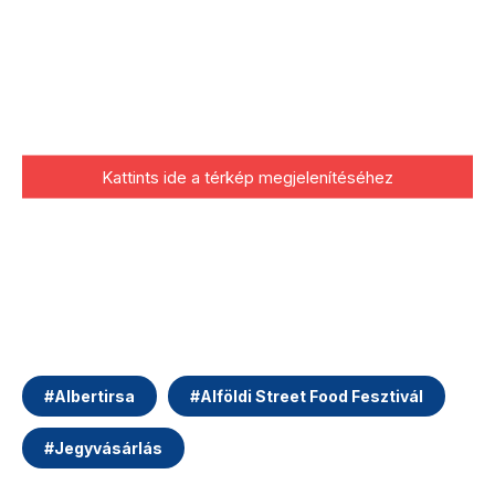
Kattints ide a térkép megjelenítéséhez
#
Albertirsa
#
Alföldi Street Food Fesztivál
#
Jegyvásárlás