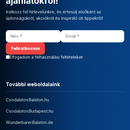
ajánlatokról!
Iratkozz fel hírlevelünkre, és értesülj elsőként az
újdonságokról, akciókról és inspiráló úti tippekről!
Elfogadom a felhasználási feltételeket
További weboldalaink
CsodalatosBalaton.hu
CsodalatosBudapest.hu
WunderbarerBalaton.de