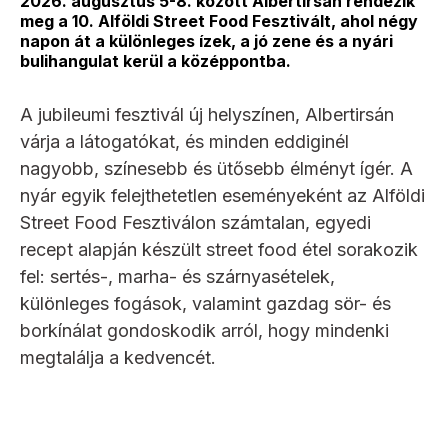
2026. augusztus 5-8. között Albertirsán rendezik
meg a 10. Alföldi Street Food Fesztivált, ahol négy
napon át a különleges ízek, a jó zene és a nyári
bulihangulat kerül a középpontba.
A jubileumi fesztivál új helyszínen, Albertirsán
várja a látogatókat, és minden eddiginél
nagyobb, színesebb és ütősebb élményt ígér. A
nyár egyik felejthetetlen eseményeként az Alföldi
Street Food Fesztiválon számtalan, egyedi
recept alapján készült street food étel sorakozik
fel: sertés-, marha- és szárnyasételek,
különleges fogások, valamint gazdag sör- és
borkínálat gondoskodik arról, hogy mindenki
megtalálja a kedvencét.