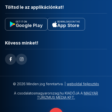
Töltsd le az applikációnkat!
GET IT ON
DOWNLOAD ON THE
Google Play
App Store
Kövess minket!
© 2026 Minden jog fenntartva. |
weboldal fejlesztés
A csodalatosmagyarorszag.hu KIADÓJA A
MAGYAR
TURIZMUS MÉDIA KFT.