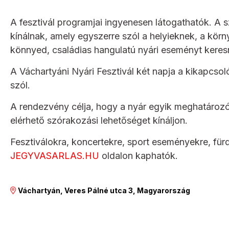
A fesztivál programjai ingyenesen látogathatók. A 
kínálnak, amely egyszerre szól a helyieknek, a kör
könnyed, családias hangulatú nyári eseményt keres
A Váchartyáni Nyári Fesztivál két napja a kikapcsol
szól.
A rendezvény célja, hogy a nyár egyik meghatároz
elérhető szórakozási lehetőséget kínáljon.
Fesztiválokra, koncertekre, sport eseményekre, für
JEGYVASARLAS.HU
oldalon kaphatók.
Váchartyán, Veres Pálné utca 3, Magyarország