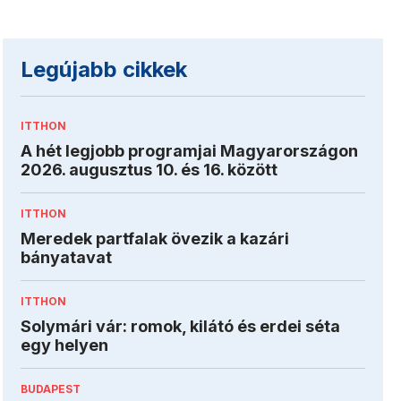
Legújabb cikkek
ITTHON
A hét legjobb programjai Magyarországon
2026. augusztus 10. és 16. között
ITTHON
Meredek partfalak övezik a kazári
bányatavat
ITTHON
Solymári vár: romok, kilátó és erdei séta
egy helyen
BUDAPEST