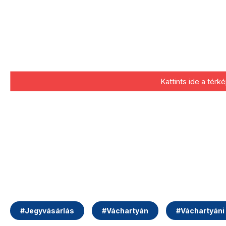
Kattints ide a tér
#
Jegyvásárlás
#
Váchartyán
#
Váchartyáni 