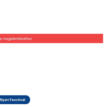
kép megjelenítéséhez
Nyári Fesztivál