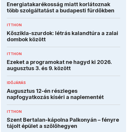
Energiatakarékosság miatt korlátoznak
több szolgáltatást a budapesti fürdőkben
ITTHON
Kőszikla-szurdok: létrás kalandtúra a zalai
dombok között
ITTHON
Ezeket a programokat ne hagyd ki 2026.
augusztus 3. és 9. között
IDŐJÁRÁS
Augusztus 12-én részleges
napfogyatkozás kíséri a naplementét
ITTHON
Szent Bertalan-kápolna Palkonyán – fényre
tájolt épület a szőlőhegyen