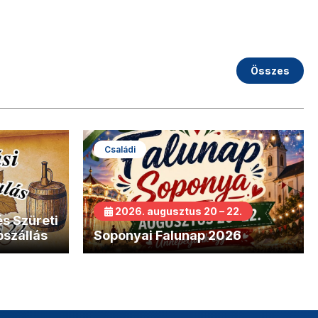
Összes
Családi
2026. augusztus 20 – 22.
s Szüreti
bszállás
Soponyai Falunap 2026