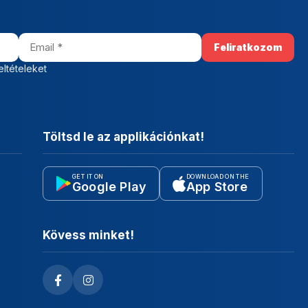
eltételeket
Töltsd le az applikációnkat!
GET IT ON
DOWNLOAD ON THE
Google Play
App Store
Kövess minket!