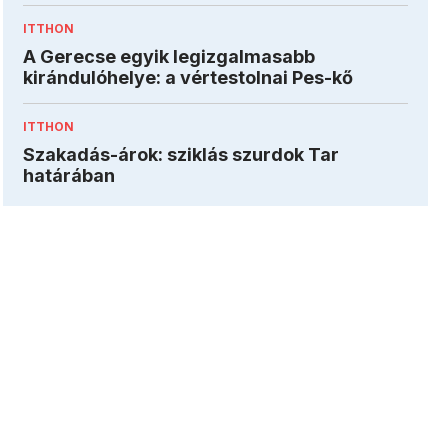
ITTHON
A Gerecse egyik legizgalmasabb
kirándulóhelye: a vértestolnai Pes-kő
ITTHON
Szakadás-árok: sziklás szurdok Tar
határában