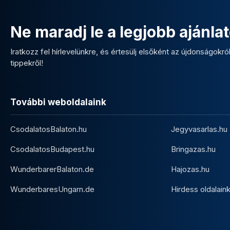
Ne maradj le a legjobb ajánlat
Iratkozz fel hírlevelünkre, és értesülj elsőként az újdonságokról,
tippekről!
További weboldalaink
CsodalatosBalaton.hu
Jegyvasarlas.hu
CsodalatosBudapest.hu
Bringazas.hu
WunderbarerBalaton.de
Hajozas.hu
WunderbaresUngarn.de
Hirdess oldalain