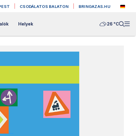
PEST
CSODÁLATOS BALATON
BRINGAZAS.HU
alók
Helyek
26 °
C