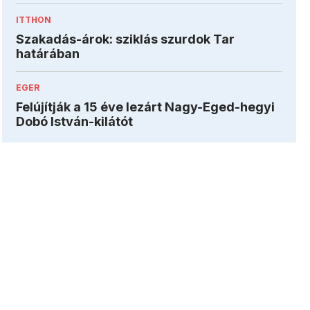
ITTHON
Szakadás-árok: sziklás szurdok Tar
határában
EGER
Felújítják a 15 éve lezárt Nagy-Eged-hegyi
Dobó István-kilátót