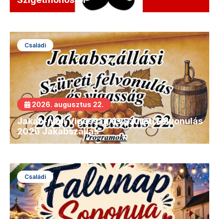
Családi
2026. augusztus 22.
Jakab-napi Vigasság és Szüreti Felvonulás
2026 Jakabszállás
Családi