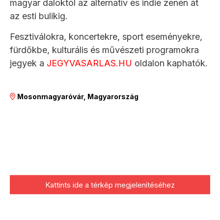
magyar daloktól az alternatív és indie zenén át
az esti bulikig.
Fesztiválokra, koncertekre, sport eseményekre,
fürdőkbe, kulturális és művészeti programokra
jegyek a
JEGYVASARLAS.HU
oldalon kaphatók.
Mosonmagyaróvár, Magyarország
Kattints ide a térkép megjelenítéséhez