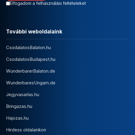
Elfogadom a felhasználási feltételeket
További weboldalaink
CsodalatosBalaton.hu
CsodalatosBudapest.hu
WunderbarerBalaton.de
WunderbaresUngarn.de
Jegyvasarlas.hu
Bringazas.hu
Hajozas.hu
Hirdess oldalainkon