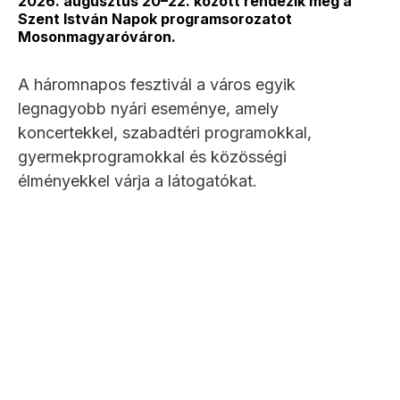
2026. augusztus 20–22. között rendezik meg a
Szent István Napok programsorozatot
Mosonmagyaróváron.
A háromnapos fesztivál a város egyik
legnagyobb nyári eseménye, amely
koncertekkel, szabadtéri programokkal,
gyermekprogramokkal és közösségi
élményekkel várja a látogatókat.