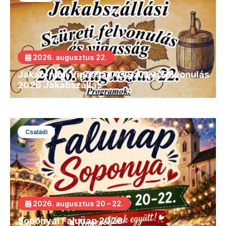
2026. augusztus 22.
Jakab-napi Vigasság és Szüreti Felvonulás
2026 Jakabszállás
Családi
2026. augusztus 20 – 22.
Soponyai Falunap 2026