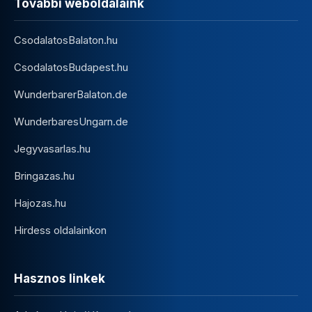
További weboldalaink
CsodalatosBalaton.hu
CsodalatosBudapest.hu
WunderbarerBalaton.de
WunderbaresUngarn.de
Jegyvasarlas.hu
Bringazas.hu
Hajozas.hu
Hirdess oldalainkon
Hasznos linkek