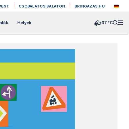
PEST
CSODÁLATOS BALATON
BRINGAZAS.HU
alók
Helyek
37 °
C