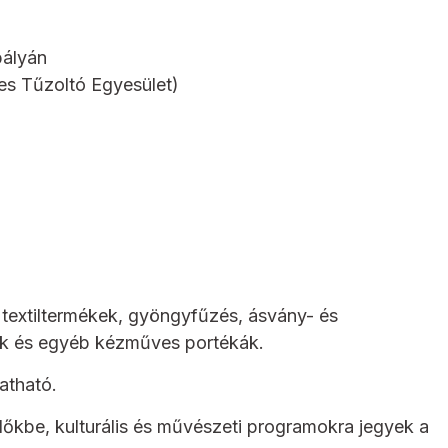
pályán
es Tűzoltó Egyesület)
, textiltermékek, gyöngyfűzés, ásvány- és
ok és egyéb kézműves portékák.
atható.
dőkbe, kulturális és művészeti programokra jegyek a