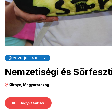
2026. július 10 – 12.
Nemzetiségi és Sörfeszt
Környe, Magyarország
Jegyvásárlás