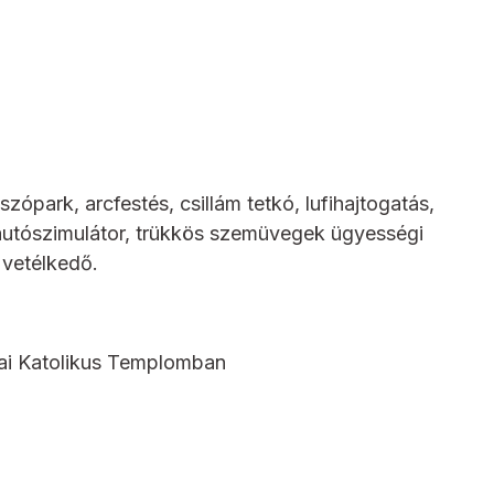
zópark, arcfestés, csillám tetkó, lufihajtogatás,
, autószimulátor, trükkös szemüvegek ügyességi
 vetélkedő.
ai Katolikus Templomban