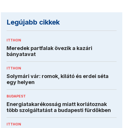
Legújabb cikkek
ITTHON
Meredek partfalak övezik a kazári
bányatavat
ITTHON
Solymári vár: romok, kilátó és erdei séta
egy helyen
BUDAPEST
Energiatakarékosság miatt korlátoznak
több szolgáltatást a budapesti fürdőkben
ITTHON