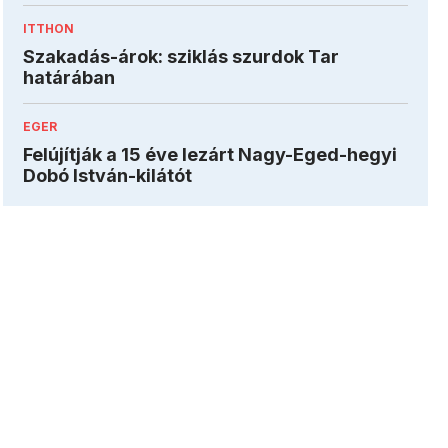
ITTHON
Szakadás-árok: sziklás szurdok Tar
határában
EGER
Felújítják a 15 éve lezárt Nagy-Eged-hegyi
Dobó István-kilátót