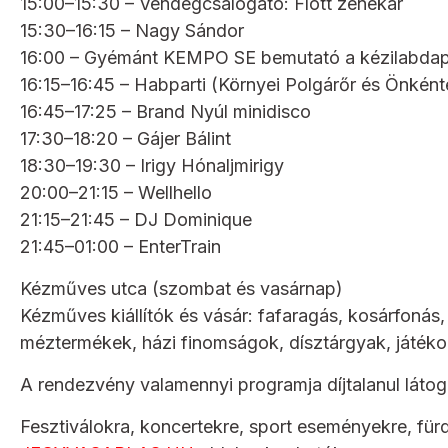
15:00–15:30 – Vendégcsalogató: Flott zenekar
15:30–16:15 – Nagy Sándor
16:00 – Gyémánt KEMPO SE bemutató a kézilabda
16:15–16:45 – Habparti (Környei Polgárőr és Önként
16:45–17:25 – Brand Nyúl minidisco
17:30–18:20 – Gájer Bálint
18:30–19:30 – Irigy Hónaljmirigy
20:00–21:15 – Wellhello
21:15–21:45 – DJ Dominique
21:45–01:00 – EnterTrain
Kézműves utca (szombat és vasárnap)
Kézműves kiállítók és vásár: fafaragás, kosárfonás
méztermékek, házi finomságok, dísztárgyak, játék
A rendezvény valamennyi programja díjtalanul látog
Fesztiválokra, koncertekre, sport eseményekre, für