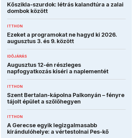
Kőszikla-szurdok: létrás kalandtúra a zalai
dombok között
ITTHON
Ezeket a programokat ne hagyd ki 2026.
augusztus 3. és 9. között
IDŐJÁRÁS
Augusztus 12-én részleges
napfogyatkozás kíséri a naplementét
ITTHON
Szent Bertalan-kápolna Palkonyán – fényre
tájolt épület a szőlőhegyen
ITTHON
A Gerecse egyik legizgalmasabb
kirándulóhelye: a vértestolnai Pes-kő