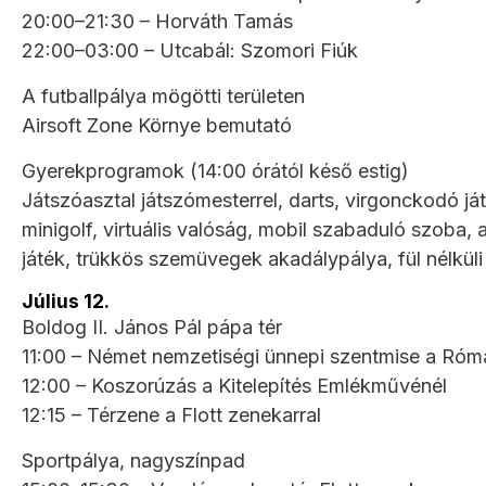
20:00–21:30 – Horváth Tamás
22:00–03:00 – Utcabál: Szomori Fiúk
A futballpálya mögötti területen
Airsoft Zone Környe bemutató
Gyerekprogramok (14:00 órától késő estig)
Játszóasztal játszómesterrel, darts, virgonckodó játs
minigolf, virtuális valóság, mobil szabaduló szoba
játék, trükkös szemüvegek akadálypálya, fül nélküli
Július 12.
Boldog II. János Pál pápa tér
11:00 – Német nemzetiségi ünnepi szentmise a Róm
12:00 – Koszorúzás a Kitelepítés Emlékművénél
12:15 – Térzene a Flott zenekarral
Sportpálya, nagyszínpad