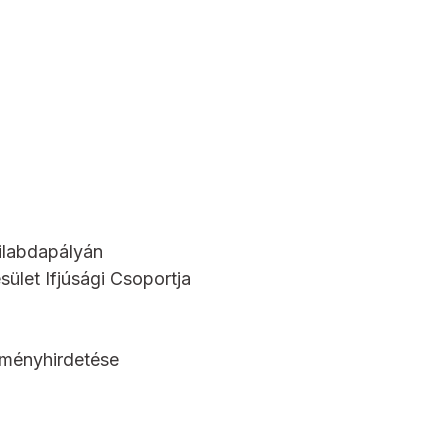
ilabdapályán
ület Ifjúsági Csoportja
dményhirdetése